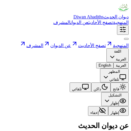
ديوان الحديث
Diwan Ahadiths
المنهجية
تصفح الأحاديث
عن الديوان
المشرف
المنهجية
تصفح الأحاديث
عن الديوان
المشرف
اللغة
العربية
العربية
English
المظهر
تلقائي
فاتح
داكن
تلقائي
التشكيل
إظهار
إظهار
إخفاء
عن ديوان الحديث