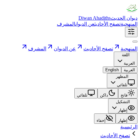
ديوان الحديث
Diwan Ahadiths
المنهجية
تصفح الأحاديث
عن الديوان
المشرف
المنهجية
تصفح الأحاديث
عن الديوان
المشرف
اللغة
العربية
العربية
English
المظهر
تلقائي
فاتح
داكن
تلقائي
التشكيل
إظهار
إظهار
إخفاء
الرئيسية
تصفح الأحاديث