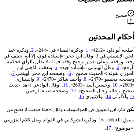
صحيح
أحكام المحدثين
أصلحه أبو داود «4212».
1
. وذكره الضياء في «244».
2
. وذكره عبد
الحق الإشبيلي في
3
. وقال ابن حجر :«إسناده قوي، إلا أنه اختلف في
رفعه ووقفه، وعلى تقدير ترجيح وقفه فمثله لا يقال بالرأي فحكمه
الرفع».
4
. وقال الهثيمي :«إسناده جيد».
5
. وتعقب الذهبي ابن
الجوزي بقوله :«الحديث صحيح».
6
. وصححه ابن حجر الهيثمي
7
.
وصححه محققو «2470».
8
. وأحمد شاكر «2470».
9
. والسناري
«2603».
10
. وحسين أسد «2603».
11
. وقال الوادعي :«هذا حديث
صحيح، رجاله رجال الصحيح».
12
. وصححه ضياء الرحمن
13
.والألباني
14
. والإثيبوي
15
.
لكن
ذكره ابن الجوزي في الموضوعات وقال :«هذا حديث لا يصح عن
رسول الله ﷺ».
16
. وذكره الشوكاني في الفوائد ونقل كلام القزويني
:«موضوع».
17
.