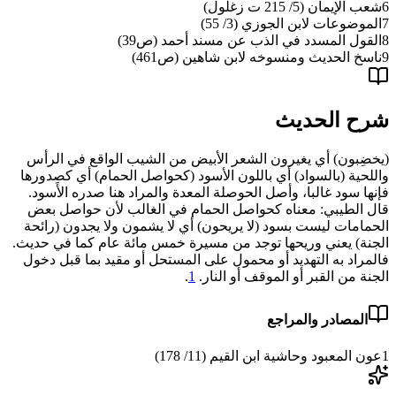
6
شعب الإيمان (5/ 215 ت زغلول)
7
الموضوعات لابن الجوزي (3/ 55)
8
القول المسدد في الذب عن مسند أحمد (ص39)
9
ناسخ الحديث ومنسوخه لابن شاهين (ص461)
شرح الحديث
(
يخضِبون
)
أي يغيرون الشعر الأبيض من الشيب الواقع في الرأس
واللحية
(
بالسواد
)
أي باللون الأسود
(
كحواصل الحمام
)
أي كصدورها
فإنها سود غالبا، وأصل الحوصلة المعدة والمراد هنا صدره الأَسود.
قال الطيبي: معناه كحواصل الحمام في الغالب لأن حواصل بعض
الحمامات ليست بسود
(
لا يريحون
)
أي لا يشمون ولا يجدون
(
رائحة
الجنة
)
يعني وريحها توجد من مسيرة خمس مائة عام كما في حديث.
فالمراد به التهديد أو محمول على المستحل أو مقيد بما قبل دخول
الجنة من القبر أو الموقف أو النار.
1
.
المصادر والمراجع
1
عون المعبود وحاشية ابن القيم (11/ 178)