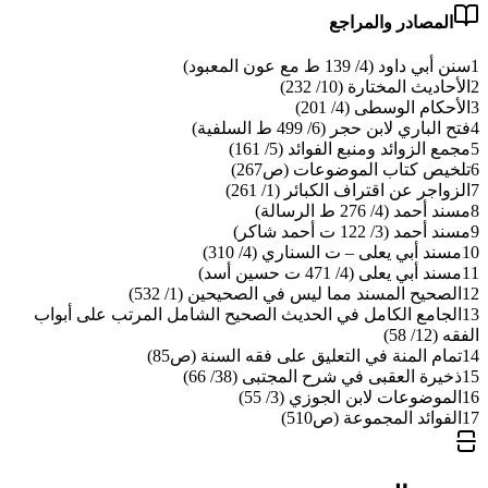
المصادر والمراجع
1
سنن أبي داود (4/ 139 ط مع عون المعبود)
2
الأحاديث المختارة (10/ 232)
3
الأحكام الوسطى (4/ 201)
4
فتح الباري لابن حجر (6/ 499 ط السلفية)
5
مجمع الزوائد ومنبع الفوائد (5/ 161)
6
تلخيص كتاب الموضوعات (ص267)
7
الزواجر عن اقتراف الكبائر (1/ 261)
8
مسند أحمد (4/ 276 ط الرسالة)
9
مسند أحمد (3/ 122 ت أحمد شاكر)
10
مسند أبي يعلى – ت السناري (4/ 310)
11
مسند أبي يعلى (4/ 471 ت حسين أسد)
12
الصحيح المسند مما ليس في الصحيحين (1/ 532)
13
الجامع الكامل في الحديث الصحيح الشامل المرتب على أبواب
الفقه (12/ 58)
14
تمام المنة في التعليق على فقه السنة (ص85)
15
ذخيرة العقبى في شرح المجتبى (38/ 66)
16
الموضوعات لابن الجوزي (3/ 55)
17
الفوائد المجموعة (ص510)