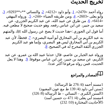
تخريج الحديث
رواه أحمد «2470».
1
. وأبو داود «4212».
2
. والنسائي **«**9293».
3
.
وأبو يعلى «2603».
4
. ومن طريقه الضياء «244».
5
. ورواه البيهقي
«6414».
6
. من طرق عن عبيد الله، عن عبد الكريم الجزري، عن
سعيد بن جبير، عن ابن عباس رفعه. وهو حديث صحيح لا مطعن فيه.
أما قول ابن الجوزي :«هذا حديث لا يصح عن رسول الله ﷺ، والمتهم
به عبد الكريم بن أبي المخارق أبو أمية البصري».
7
. فخطأ، لأن عبد
الكريم بن أبي المخارق ليس هو البصري، وإنما هو عبد ‌الكريم
‌الجزري ‌الثقة ‌المخرج ‌له ‌في ‌الصحيح.
8
.
ورواه عبد الجبار بن عاصم، قال: حدثنا عبيد الله بن عمرو، عن عبد
الكريم، عن سعيد بن جبير، عن ابن عباس موقوفا.
9
. وهذا لا يعل
الحديث، فمن رواه مرفوعا أكثر عددا.
المصادر والمراجع
1
مسند أحمد (4/ 276 ط الرسالة)
2
سنن أبي داود (4/ 139 ط مع عون المعبود)
3
السنن الكبرى – النسائي – ط الرسالة (8/ 326)
4
مسند أبي يعلى (4/ 471 ت حسين أسد)
5
الأحاديث المختارة (10/ 232)