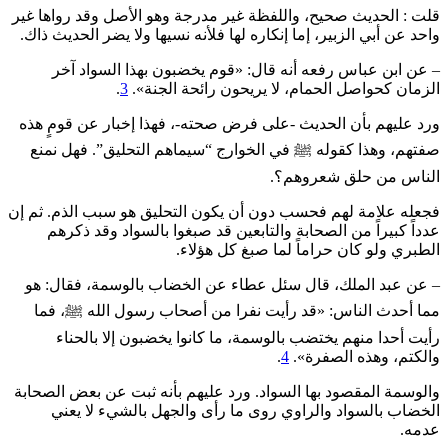
قلت : الحديث صحيح، واللفظة غير مدرجة وهو الأصل وقد رواها غير
واحد عن أبي الزبير، إما إنكاره لها فلأنه نسيها ولا يضر الحديث ذاك.
– عن ابن عباس رفعه أنه قال: «قوم يخضبون بهذا السواد آخر
الزمان كحواصل الحمام، لا يريحون رائحة الجنة».
3
.
ورد عليهم بأن الحديث -على فرض صحته-، فهذا إخبار عن قومٍ هذه
صفتهم، وهذا كقوله ﷺ في الخوارج “سيماهم التحليق”. فهل نمنع
الناس من حلق شعروهم؟.
فجعله علامة لهم فحسب دون أن يكون التحليق هو سبب الذم. ثم إن
عدداً كبيراً من الصحابة والتابعين قد صبغوا بالسواد وقد ذكرهم
الطبري ولو كان حراماً لما صبغ كل هؤلاء.
– عن عبد الملك، قال سئل عطاء عن الخضاب بالوسمة، فقال: هو
مما أحدث الناس: «قد رأيت نفرا من أصحاب رسول الله ﷺ، فما
رأيت أحدا منهم يختضب بالوسمة، ما كانوا يخضبون إلا بالحناء
والكتم، وهذه الصفرة».
4
.
والوسمة المقصود بها السواد. ورد عليهم بأنه ثبت عن بعض الصحابة
الخضاب بالسواد والراوي روى ما رأى والجهل بالشيء لا يعني
عدمه.