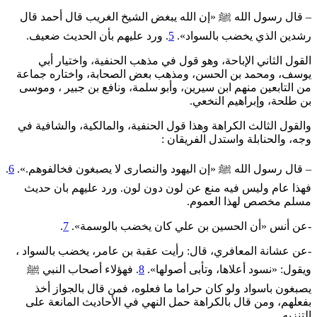
– قال رسول الله ﷺ «إن الله يبغض الشيخ الغريب قال أحمد قال
رشدين الذي يخضب بالسواد».
5
. ورد عليهم بأن الحديث ضعيف.
القول الثاني الإباحة، وهو قول في مذهب الحنفية، واختيار أبي
يوسف، ومحمد بن الحسن، ومذهب بعض الصحابة، واختاره جماعة
من التابعين منهم ابن سيرين، وأبو سلمة، ونافع بن جبير ، وموسى
بن طلحة، وإبراهيم النخعي.
والقول الثالث الكراهة وهذا قول الحنفية، والمالكية، والشافية في
وجه، والحنابلة واستدل الفريقان :
– قال رسول الله ﷺ «إن اليهود والنصارى لا يصبغون فخالفوهم.».
6
.
فهذا عام وليس فيه منع عن لون دون لون. ورد عليهم بان حديث
مسلم مخصص لهذا العموم.
-عن أنس «أن الحسين بن علي كان يخضب بالوسمة».
7
.
-عن عشانة المعافري، قال: رأيت عقبة بن عامر، يخضب بالسواد ،
ويقول: «نسود أعلاها، وتأبى أصولها».
8
. فهؤلاء أصحاب النبي ﷺ
يصبغون باسواد ولو كان حراما ما فعلوه، فمن قال بالجواز أخذ
بفعلهم، ومن قال بالكراهة حمل النهي في الأحاديث المانعة على
التنزيه.