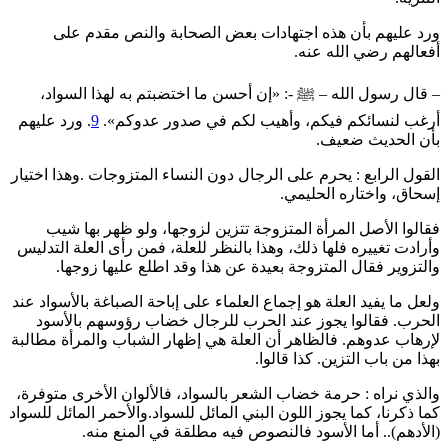
ورد عليهم بأن هذه اجتهادات بعض الصحابة والنص مقدم على
أفعالهم رضي الله عنه.
– قال رسول الله – ﷺ -: «إن أحسن ما اختضبتم به لهذا السواد،
أرغب لنسائكم فيكم، وأهيب لكم في صدور عدوكم».
9
. ورد عليهم
بأن الحديث ضعيف.
القول الرابع : يحرم على الرجال دون النساء المتزوجات .وهذا اختيار
إسحاق، واختاره الحليمي.
فقالوا الأصل المرأة المتزوجة تتزين لزوجها، ولو ظهر بها شيب
وأرادت تغييره فلها ذلك، وهذا بالنظر للعلة، فمن رأى العلة التدليس
والتزوير فقال المتزوجة بعيدة عن هذا وقد اطلع عليها زوجها.
ولعل ما يفيد العلة هو إجماع العلماء على إباحة الصباغة بالأسواد عند
الحرب. فقالوا يجوز عند الحرب للرجال خضاب رؤوسهم بالأسود
لإرهاب عدوهم. فالظاهر أن العلة هي إظهار الشباب والمرأة مطالبة
بهذا من باب التزين. كذا قالوا.
والذي نراه : حرمة خضاب الشعر بالسواد، فالألوان الأخرى متوفرة،
كما ذكرنا، كما يجوز اللون البني المائل للسواد.والأحمر المائل للسواد
(
الأدهم
)
.. أما الأسود فالنصوص فيه مطلقة في المنع منه.