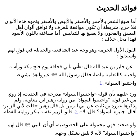
فوائد الحديث
أما صبغ الشعر بالأحمر والأصفر والأبيض والأشقر ونحوه هذه الألوان
فلا حرج، شريطة أن تكون موافقة للعرف ولا توافق ألوان أهل
الفسق والفجور، ولا يصبغ بها للتدليس. أما صباغته باللون الأسود
فهذا محل خلاف :
القول الأول الحرمة وهو وجه عند الشافعية والحنابلة في قولٍ لهم
واستدلوا :
– عن جابر بن عبد الله قال :«أتي بأبي قحافة يوم فتح مكة ورأسه
ولحيته كالثغامة بياضا، فقال رسول الله ﷺ: غيروا هذا بشيء،
واجتنبوا السواد».
1
.
ورد عليهم بأن قوله «واجتنبوا السواد» مدرجة في الحديث، إذ روي
من غير قوله “واجتنبوا السواد” من رواية زهير ابن معاوية، ولم
يذكرها عزرة بن ثابت عن أبي الزبير. بل قال زهير :«قلت لأبي الزبير:
أقال: جنبوه السواد؟ قال: لا».
2
. فأبو الزبير نفسه ينكر روايته للفظة.
ولو صحت فهي محمولة على الخصوصية، أي أن النبي ﷺ قال لهم
“واجتنبوا السواد” لأنه لا يليق بشكل وجهه.