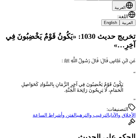
العربية
اللغة
:
العربية
English
تخريج حديث 1030: «يَكُونُ قَوْمٌ يَخْضِبُونَ فِي
آخِرِ…»
عَنِ ابْنِ عَبَّاسٍ قَالَ: قَالَ رَسُولُ اللَّهِ ﷺ :
“
يَكُونُ قَوْمٌ يَخْضِبُونَ فِي آخِرِ الزَّمَانِ بِالسَّوَادِ ‌كَحَوَاصِلِ
‌الْحَمَامِ، لَا يَرِيحُونَ رَائِحَةَ الْجَنَّةِ.
”
التصنيفات:
الأخلاق والآداب
الترغيب والترهيب
الفتن وأشراط الساعة
الحكم على الحديث