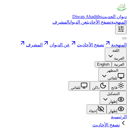
ديوان الحديث
Diwan Ahadiths
المنهجية
تصفح الأحاديث
عن الديوان
المشرف
المنهجية
تصفح الأحاديث
عن الديوان
المشرف
اللغة
العربية
العربية
English
المظهر
تلقائي
فاتح
داكن
تلقائي
التشكيل
إظهار
إظهار
إخفاء
الرئيسية
تصفح الأحاديث