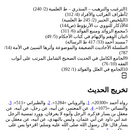
1
الترغيب والترهيب – المنذري – ط العلمية (2/ 240)
2
أطراف الغرائب والأفراد (4/ 312)
3
التلخيص الحبير (2/ 245 ط العلمية)
4
الأذكار للنووي ت الأرنؤوط (ص144)
5
مجمع الزوائد ومنبع الفوائد (6/ 311)
6
بيان الوهم والإيهام في كتاب الأحكام (5/ 49)
7
مسند أحمد (33/ 417 ط الرسالة)
8
سلسلة الأحاديث الضعيفة والموضوعة وأثرها السيئ في الأمة (14/
787)
9
الجامع الكامل في الحديث الصحيح الشامل المرتب على أبواب
الفقه (10/ 76)
10
الجامع في العلل والفوائد (1/ 392)
تخريج الحديث
رواه أحمد «20300».
1
. والروياني «1284».
2
. والطبراني «511».
3
.
والنسائي «1075».
4
. عن المعتمر، عن أبيه، عن رجل، عن أبيه، عن
معقل بن يسار فذكره. الرجل وأبوه لا يعرفان. وورد تمسية الرجل
عند أبي داود عن أبي عثمان، وليس بالنهدي، عن أبيه، عن معقل بن
يسار قال: قال رسول الله صلى الله عليه وسلم: اقرءوا يس على