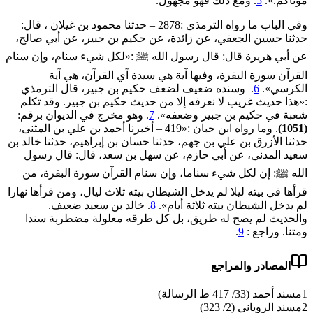
موتاكم.».
5
. ومع ذلك فهو مجهول.
وفي الباب ما رواه الترمذي :2878 – حدثنا محمود بن غيلان ، قال:
حدثنا حسين الجعفي، عن زائدة، عن حكيم بن جبير، عن أبي صالح،
عن أبي هريرة قال: قال رسول الله ﷺ :«‌لكل ‌شيء ‌سنام، وإن سنام
القرآن سورة البقرة، وفيها آية هي سيدة آي القرآن، هي آية
الكرسي».
6
. وسنده ضعيف لضعف حكيم بن جبير، قال الترمذي
:«هذا حديث غريب لا نعرفه إلا من حديث حكيم بن جبير. وقد تكلم
شعبة في حكيم بن جبير وضعفه».
7
. وهو مخرج في الديوان برقم:
(1051)
. وما رواه ابن حبان :«419 – أخبرنا أحمد بن علي بن المثنى،
حدثنا الأزرق بن علي بن جهم، حدثنا حسان بن إبراهيم، حدثنا خالد بن
سعيد المدني، عن أبي حازم، عن سهل بن سعد، قال: قال رسول
الله ﷺ: إن ‌لكل ‌شيء ‌سناما، وإن سنام القرآن سورة البقرة، من
قرأها في بيته ليلا لم يدخل الشيطان بيته ثلاث ليال، ومن قرأها نهارا
لم يدخل الشيطان بيته ثلاثة أيام».
8
. خالد بن سعيد ضعيف.
والحديث لم يصح له طريق، بل كل طرقه معلولة مضطربة سندا
ومتنا. وراجع :
9
.
المصادر والمراجع
1
مسند أحمد (33/ 417 ط الرسالة)
2
مسند الروياني (2/ 323)