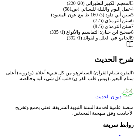
3
المعجم الكبير للطبراني (20/ 220)
4
عمل اليوم والليلة للنسائي (ص581)
5
سنن أبي داود (3/ 160 ط مع عون المعبود)
6
سنن الترمذي (5/ 7)
7
سنن الترمذي (5/ 8)
8
صحيح ابن حبان: التقاسيم والأنواع (1/ 335)
9
الجامع في العلل والفوائد (1/ 392)
شرح الحديث
(
البقرة سَنام القرآن
)
السنام هو من كل شيء أعلاه.
(
وذروته
)
أعلى
سنام البعير.
(
ويس قلب القرآن
)
قلب كل شيء لبه وخالصه.
ديوان الحديث
منصة علمية لخدمة السنة النبوية الشريفة، تعنى بجمع وتخريج
الأحاديث وفق منهجية المحدثين.
روابط سريعة