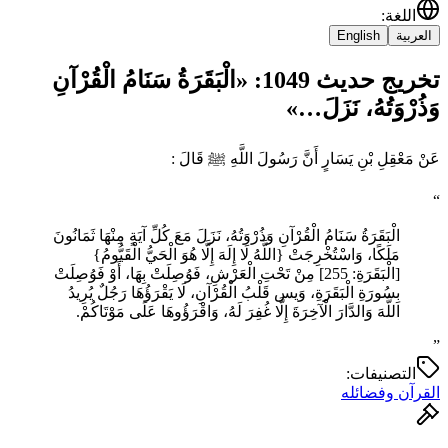
اللغة
:
العربية
English
تخريج حديث 1049: «الْبَقَرَةُ ‌سَنَامُ ‌الْقُرْآنِ
وَذُرْوَتُهُ، نَزَلَ…»
عَنْ مَعْقِلِ بْنِ يَسَارٍ أَنَّ رَسُولَ اللَّهِ ﷺ قَالَ :
“
الْبَقَرَةُ ‌سَنَامُ ‌الْقُرْآنِ وَذُرْوَتُهُ، نَزَلَ مَعَ كُلِّ آيَةٍ مِنْهَا ثَمَانُونَ
مَلَكًا، وَاسْتُخْرِجَتْ {اللَّهُ لَا إِلَهَ إِلَّا هُوَ الْحَيُّ الْقَيُّومُ}
[الْبَقَرَةِ: 255] مِنْ تَحْتِ الْعَرْشِ، فَوُصِلَتْ بِهَا، أَوْ فَوُصِلَتْ
بِسُورَةِ الْبَقَرَةِ، وَيس قَلْبُ الْقُرْآنِ، لَا يَقْرَؤُهَا رَجُلٌ يُرِيدُ
اللَّهَ وَالدَّارَ الْآخِرَةَ إِلَّا غُفِرَ لَهُ، وَاقْرَؤُوهَا عَلَى مَوْتَاكُمْ.
”
التصنيفات:
القرآن وفضائله