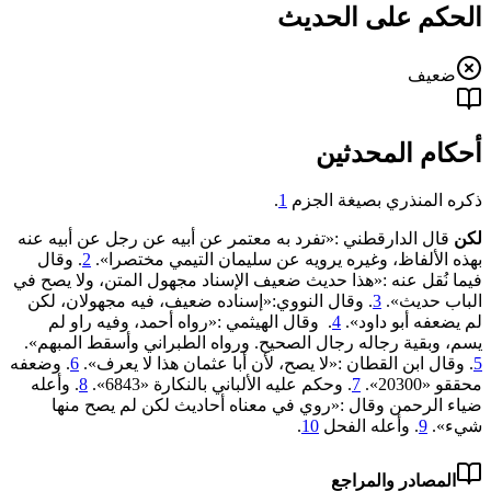
الحكم على الحديث
ضعيف
أحكام المحدثين
ذكره المنذري بصيغة الجزم
1
.
لكن
قال الدارقطني :«تفرد به معتمر عن أبيه عن رجل عن أبيه عنه
بهذه الألفاظ، وغيره يرويه عن سليمان التيمي مختصرا».
2
. وقال
فيما نُقل عنه :«هذا ‌حديث ‌ضعيف ‌الإسناد ‌مجهول ‌المتن، ولا يصح في
الباب حديث».
3
. وقال النووي:«إسناده ضعيف، فيه مجهولان، ‌لكن
‌لم ‌يضعفه ‌أبو ‌داود».
4
. وقال الهيثمي :«رواه أحمد، وفيه راو لم
يسم، وبقية رجاله رجال الصحيح. ورواه الطبراني وأسقط المبهم».
5
. وقال ابن القطان :«لا يصح، لأن ‌أبا ‌عثمان ‌هذا ‌لا ‌يعرف».
6
. وضعفه
محققو «20300».
7
. وحكم عليه الألباني بالنكارة «‌‌6843».
8
. وأعله
ضياء الرحمن وقال :«روي في معناه أحاديث لكن لم يصح منها
شيء».
9
. وأعله الفحل
10
.
المصادر والمراجع