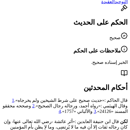
التوحيد
العقيدة
الحكم على الحديث
صحيح
ملاحظات على الحكم
الخبر إسناده صحيح.
أحكام المحدثين
قال الحاكم :«حديث صحيح على شرط الشيخين ولم يخرجاه».
1
وقال الهيثمي :«رواه أحمد، ورجاله رجال الصحيح».
2
وصححه محققو
المسند «24126».
3
والألباني «1757».
4
لكن
قال ابن حنيفة العابدين :«أثر عائشة -رضي الله تعالى عنها- وإن
كان رجاله ثقات إلا أن فيه ما لا يُرتضى، وما لا يظن بأم المؤمنين