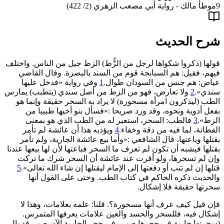
9
موطأ مالك - رواية أبي مصعب الزهري (2/ 422)
شرح الحديث
قولها
(
ذكروا شكواها لرجل من الزُّط
)
الزط جيل من الناس. واختلف
فيهم، فقيل: ‌هم ‌السبابجة ‌قوم ‌من ‌السند بالبصرة. وقال القاضي
عياض: هم جنس من السودان طوال.
1
وفي رواية «فدخل عليها
سندي».
2
ولا تعارض، فهو من الزط من أصل سندي
(
يتطبب
)
يمارس
الطب
(
ليذكرون امرأة مسحورة
)
لا يراد به السحر حقيقة وإنما هو
بفعل أدوية ونحوه، وقد ورد صريحا :«‌فسأل ‌بنو ‌أخيها ‌طبيبا من
الزط».
3
فالطب: ‌السحر، استعير له من الطب الذي هو بمعنى
الفطانة، لما فيه من دقة وخفاء.
4
ويؤديه هذا أن عائشة لم تأمر
بقتلها وباعتها، قال الشافعي :«وأما بيع عائشة الجارية، ولم تأمر
بقتلها فيشبه أن ‌تكون ‌لم ‌تعرف ‌ما ‌السحر ‌فباعتها لأن لها بيعها عندنا
وإن لم تسحرها، ولو أقرت عند عائشة أن السحر شرك ما تركت
قتلها إن لم تتب أو دفعتها إلى الإمام ليقتلها إن شاء الله تعالى».
5
والحديث ذكره الحاكم في كتاب الطب. وحتى على القول أنها
سحرتها حقيقة فلا إشكال.
فإن قيل كيف عرف أنها مسحورة؟. قلنا: علمه بعلامات، وهذا لا
إشكال فيه، فللسحر والحسد والعين علامات يعرفها المتمرس.
(
سحرتها جارية في حجرها صبي، في حجر الجارية الآن صبي قد بال