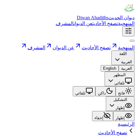
ديوان الحديث
Diwan Ahadiths
المنهجية
تصفح الأحاديث
عن الديوان
المشرف
المنهجية
تصفح الأحاديث
عن الديوان
المشرف
اللغة
العربية
العربية
English
المظهر
تلقائي
فاتح
داكن
تلقائي
التشكيل
إظهار
إظهار
إخفاء
الرئيسية
تصفح الأحاديث