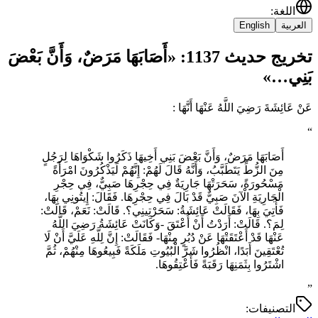
اللغة
:
العربية
English
تخريج حديث 1137: «أَصَابَهَا مَرَضٌ، وَأَنَّ بَعْضَ
بَنِي…»
عَنْ عَائِشَةَ رَضِيَ اللَّهُ عَنْهَا أَنَّهَا :
“
أَصَابَهَا مَرَضٌ، وَأَنَّ بَعْضَ بَنِي أَخِيهَا ذَكَرُوا شَكْوَاهَا لِرَجُلٍ
مِنَ الزُّطِّ يَتَطَبَّبُ، وَأَنَّهُ قَالَ لَهُمْ: إِنَّهُمْ لَيَذْكُرُونَ امْرَأَةً
مَسْحُورَةً، سَحَرَتْهَا جَارِيَةٌ فِي حِجْرِهَا صَبِيٌّ، فِي حِجْرِ
الْجَارِيَةِ الْآنَ صَبِيٌّ قَدْ بَالَ فِي حِجْرِهَا. فَقَالَ: إِيتُونِي بِهَا،
فَأُتِيَ بِهَا، فَقَالَتْ عَائِشَةُ: سَحَرْتِينِي؟. قَالَتْ: نَعَمْ، قَالَتْ:
لِمَ؟. قَالَتْ: أَرَدْتُ أَنْ أُعْتَقَ -وَكَانَتْ عَائِشَةُ رَضِيَ اللَّهُ
عَنْهَا قَدْ أَعْتَقَتْهَا عَنْ دُبُرٍ مِنْهَا- فَقَالَتْ: إِنَّ لِلَّهِ عَلَيَّ أَنْ لَا
تُعْتَقِينَ أَبَدًا، انْظُرُوا شَرَّ الْبُيُوتِ مَلَكَةً فَبِيعُوهَا مِنْهُمْ، ثُمَّ
اشْتَرُوا بِثَمَنِهَا رَقَبَةً فَأَعْتِقُوهَا.
”
التصنيفات: