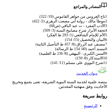
المصادر والمراجع
1
تاج العروس من جواهر القاموس (19/ 322)
2
موطأ مالك - رواية أبي مصعب الزهري (2/ 422)
3
الأدب المفرد - ت عبد الباقي (ص68)
4
تحفة الأبرار شرح مصابيح السنة (3/ 509)
5
الأم للإمام الشافعي (1/ 293 ط الفكر)
6
البيان والتحصيل (15/ 154)
7
مصنف عبد الرزاق (8/ 457 ط التأصيل الثانية)
8
مسند أحمد (40/ 154 ط الرسالة)
9
السنن الكبرى - البيهقي (8/ 236 ط العلمية)
10
الاستذكار (8/ 159)
11
شرح النووي على مسلم (11/ 141)
ديوان الحديث
منصة علمية لخدمة السنة النبوية الشريفة، تعنى بجمع وتخريج
الأحاديث وفق منهجية المحدثين.
روابط سريعة
الرئيسية