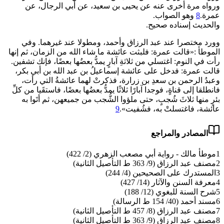
ورواه مرة أخرى عنه عن يحيى بن سعيد، عن أبي الرجال، عن
عمرة.
8
وهو الصواب.
والحديث إسناده صحيح.
وورد مختصرا عند عبد الرزاق وأحمد، ومطولا عند غيرهما. وفي
الموطأ :«قالت عمرة: فلبثت عائشة ما شاء الله من الزمان، ثم إنها
رأت في النوم: اغتسلي من ثلاثةِ آبارٍ يمدُّ بعضُها بعضًا، فإنك تشفين.
قالت عمرة: فدخل على عائشة إسماعيلُ بن عبد الله بن أبي بكر،
وعبدُ الرحمن بن سعدِ بن زرارة، فذكرتْ لهما عائشةُ التي رأت،
فانطلقا إلى قناةٍ، فوجدا آبارًا ثلاثًا يمدُّ بعضُها بعضًا، فاستقَيا من كلِّ
بئرٍ منها ثلاثَ شُجبٍ، حتى ملؤوا الشُّجب من جميعهن، ثم أتَوا به
عائشة، فاغتسلتْ به، فشُفيت».
9
المصادر والمراجع
1
موطأ مالك - رواية أبي مصعب الزهري (2/ 422)
2
مصنف عبد الرزاق (9/ 363 ط التأصيل الثانية)
3
المستدرك على الصحيحين (4/ 244)
4
معرفة السنن والآثار (14/ 427)
5
شرح السنة للبغوي (12/ 188)
6
مسند أحمد (40/ 154 ط الرسالة)
7
مصنف عبد الرزاق (8/ 457 ط التأصيل الثانية)
8
مصنف عبد الرزاق (9/ 363 ط التأصيل الثانية)