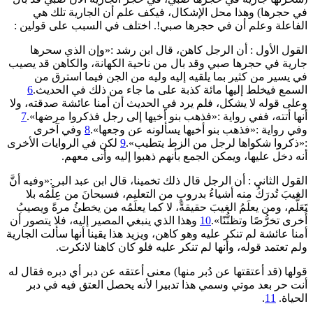
في حجرها
)
وهذا محل الإشكال، فيكف علم أن الجارية تلك هي
الفاعلة وعلم أن في حجرها صبي!. اختلف في السبب على قولين :
القول الأول : أن الرجل كاهن، قال ابن رشد :«وإن الذي ‌سحرها
‌جارية ‌في ‌حجرها ‌صبي وقد بال من ناحية الكهانة، والكاهن قد يصيب
في يسير من كثير بما يلقيه إليه وليه من الجن فيما استرق من
السمع فيخلط إليها مائة كذبة على ما جاء من ذلك في الحديث.
6
وعلى قوله لا يشكل، فلم يرد في الحديث أن أمنا عائشة صدقته، ولا
أنها أتته، ففي رواية :«فذهب بنو أخيها إلى رجل فذكروا مرضها».
7
وفي رواية :«فذهب بنو أخيها يسألونه عن وجعها».
8
وفي آخرى
:«ذكروا شكواها لرجل من الزط يتطيب».
9
لكن في الروايات الأخرى
أنه دخل عليها، ويمكن الجمع بأنهم ذهبوا إليه وأتى معهم.
القول الثاني : أن الرجل قال ذلك تخمينا، قال ابن عبد البر :«وفيه أنَّ
الغيبَ تُدرَكُ منه أشياءُ بدروبٍ من التعليم، فسبحانَ من عِلْمُه بلا
تَعَلُّم، ومن يعلَمُ الغيبَ حقيقةً، لا كما يعلَمُه من يخطئُ مرةً ويصيبُ
أُخرى تخرُّصًا وتظنُّنًا».
10
وهذا الذي ينبغي المصير إليه، فلا يتصور أن
أمنا عائشة لم تنكر عليه وهو كاهن، ويزيد هذا يقينا أنها سألت الجارية
ولم تعتمد قوله، وأنها لم تنكر عليه فلو كان كاهنا لانكرت.
قولها
(
قد أعتقتها عن دُبر منها
)
معنى أعتقه عن دبر أي دبره فقال له
‌أنت ‌حر ‌بعد ‌موتي وسمي هذا تدبيرا لأنه يحصل العتق فيه في دبر
الحياة.
11
.