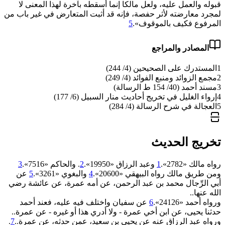
قبوله والعمل عليه، ولعل مالكا إنما أسقطه بآخرة لهذا المعنى لا
لمجرد معارضته لأثر حفصة، فإنه قد أثبت المتعارض في غير باب من
المرفوع فكيف بالموقوف».
5
المصادر والمراجع
1
المستدرك على الصحيحين (4/ 244)
2
مجمع الزوائد ومنبع الفوائد (4/ 249)
3
مسند أحمد (40/ 154 ط الرسالة)
4
إرواء الغليل في تخريج أحاديث منار السبيل (6/ 177)
5
العجالة في شرح الرسالة (4/ 284)
تخريج الحديث
رواه مالك «2782».
1
وعبد الرزاق «19950».
2
. والحاكم «7516».
3
ومن طريق مالك رواه البيهقي «20600».
4
والبغوي «3261».
5
عن
أبي الرِّجال محمد بن عبد الرحمن، عن أمه عمرة، عن عائشة رضي
الله عنها..
ورواه أحمد «24126».
6
عن سفيان واختلف فيه عليه، فعند أحمد
حدثنا يحيى، عن ابن أخي عمرة - ولا أدري هذا أو غيره - عن عمرة..
ورواه عبد الرزاق عنه عن يحيى بن سعيد، عمن حدثه، عن عمرة..
7
.