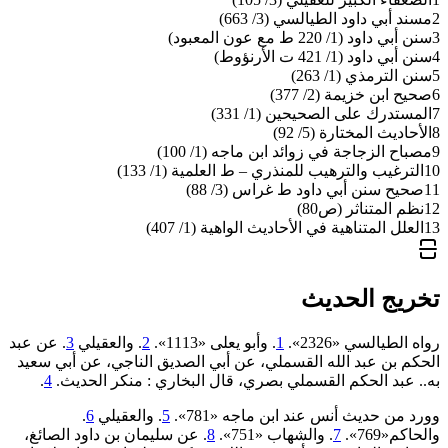
2
مسند أبي داود الطيالسي (3/ 663)
3
سنن أبي داود (1/ 220 ط مع عون المعبود)
4
سنن أبي داود (1/ 421 ت الأرنؤوط)
5
سنن الترمذي (1/ 263)
6
صحيح ابن خزيمة (2/ 377)
7
المستدرك على الصحيحين (1/ 331)
8
الأحاديث المختارة (5/ 92)
9
مصباح الزجاجة في زوائد ابن ماجه (1/ 100)
10
الترغيب والترهيب للمنذري – ط العلمية (1/ 133)
11
صحيح سنن أبي داود ط غراس (3/ 88)
12
نظم المتناثر (ص80)
13
العلل المتناهية في الأحاديث الواهية (1/ 407)
تخريج الحديث
رواه الطيالسي «2326».
1
. وأبو يعلى «1113».
2
. والعقيلي
3
. عن عبد
الحكم بن عبد الله القسملي، عن أبي الصديق الناجي، عن أبي سعيد
به.. عبد الحكم القسملي بصري، قال البخاري : منكر الحديث.
4
.
وورد من حديث أنس عند ابن ماجه «781».
5
. والعقيلي
6
.
والحاكم«769».
7
. والشهاب «751».
8
. عن سليمان بن داود الصائغ،