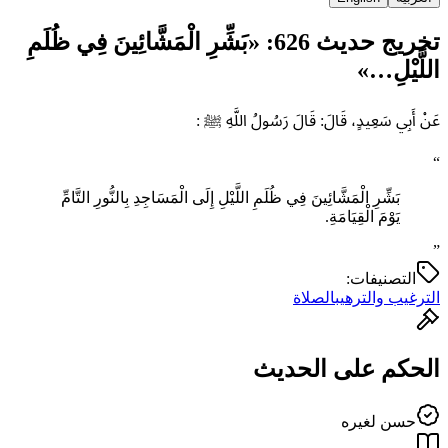
تخريج حديث 626: «بَشِّرِ الْمَشَّائِينَ فِي ظُلَمِ
اللَّيْلِ…»
عَنْ أَبِي سَعِيدٍ، قَالَ: قَالَ رَسُولُ اللَّهِ ﷺ :
“
بَشِّرِ الْمَشَّائِينَ فِي ظُلَمِ اللَّيْلِ إِلَى الْمَسَاجِدِ ‌بِالنُّورِ ‌التَّامِّ
‌يَوْمَ ‌الْقِيَامَةِ.
”
التصنيفات:
الترغيب والترهيب
الصلاة
الحكم على الحديث
حسن لغيره