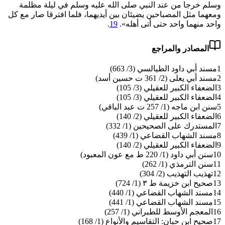
وسلم خرجا من عند النبي صلى الله عليه وسلم في ليلة مظلمة
ومعهما مثل المصباحين ‌يضيئان ‌بين ‌أيديهما، فلما افترقا صار مع كل
واحد منهما واحد حتى أتى أهله».
19
.
المصادر والمراجع
1
مسند أبي داود الطيالسي (3/ 663)
2
مسند أبي يعلى (2/ 361 ت حسين أسد)
3
الضعفاء الكبير للعقيلي (3/ 105)
4
الضعفاء الكبير للعقيلي (3/ 105)
5
سنن ابن ماجه (1/ 257 ت عبد الباقي)
6
الضعفاء الكبير للعقيلي (2/ 140)
7
المستدرك على الصحيحين (1/ 332)
8
مسند الشهاب القضاعي (1/ 439)
9
الضعفاء الكبير للعقيلي (2/ 140)
10
سنن أبي داود (1/ 220 ط مع عون المعبود)
11
سنن الترمذي (1/ 262)
12
تهذيب التهذيب (2/ 304)
13
صحيح ابن خزيمة ط ٣ (1/ 724)
14
مسند الشهاب القضاعي (1/ 440)
15
مسند الشهاب القضاعي (1/ 441)
16
المعجم الأوسط للطبراني (1/ 257)
17
صحيح ابن حبان: التقاسيم والأنواع (1/ 168)