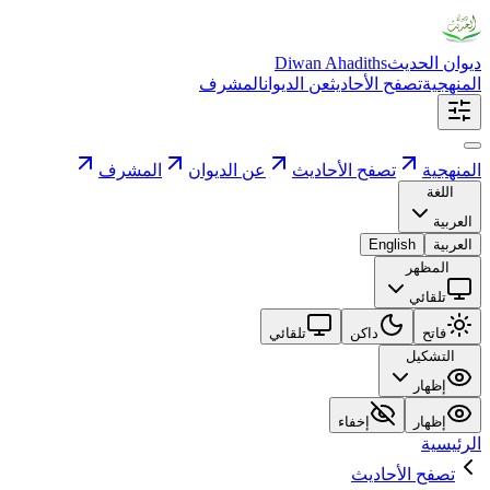
ديوان الحديث
Diwan Ahadiths
المنهجية
تصفح الأحاديث
عن الديوان
المشرف
المنهجية
تصفح الأحاديث
عن الديوان
المشرف
اللغة
العربية
العربية
English
المظهر
تلقائي
فاتح
داكن
تلقائي
التشكيل
إظهار
إظهار
إخفاء
الرئيسية
تصفح الأحاديث