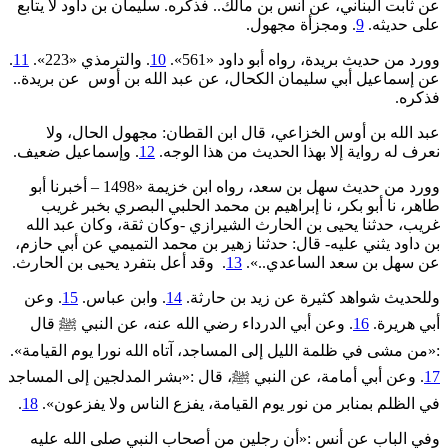
عن ثابت البناني، عن أنس بن مالك.. فذكره. سليمان بن داود لا يتابع
على حديثه.
9
. ومجزأة مجهول.
وورد من حديث بريدة، رواه أبو داود «561».
10
. والترمذي «223».
11
.
عن إسماعيل أبي سليمان الكحال، عن عبد الله بن أوس عن بريدة..
فذكره.
عبد الله بن أوس الخزاعي، قال ابن القطان: مجهول الحال، ‌ولا
‌نعرف ‌له ‌رواية ‌إلا ‌بهذا ‌الحديث ‌من ‌هذا ‌الوجه.
12
. وإسماعيل ضعيف.
وورد من حديث سهل بن سعد، رواه ابن خزيمة «1498 – أخبرنا أبو
طاهر، نا أبو بكر، نا إبراهيم بن محمد الحلبي البصري بخبر غريب
غريب، حدثنا يحيى بن الحارث الشيرازي -وكان ثقة، وكان عبد الله
بن داود يثني عليه- قال: حدثنا زهير بن محمد التميمي عن أبي حازم،
عن سهل بن سعد الساعدي..».
13
. وقد أعل بتفرد يحيى بن الحارث.
وللحديث شواهد كثيرة عن زيد بن حارثة.
14
. وابن عباس.
15
. وعن
أبي هريرة.
16
. وعن أبي الدرداء رضي الله عنه، عن النبي ﷺ قال
:«من ‌مشى ‌في ‌ظلمة ‌الليل إلى المساجد، آتاه الله نورا يوم القيامة».
17
. وعن أبي أمامة، عن النبي ﷺ، قال :«بشر ‌المدلجين ‌إلى ‌المساجد
في الظلم بمنابر من نور يوم القيامة، يفزع الناس ولا يفزعون».
18
.
وفي الباب عن أنس :«أن رجلين من أصحاب النبي صلى الله عليه