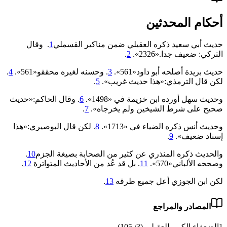
أحكام المحدثين
حديث أبي سعيد ذكره العقيلي ضمن مناكير القسملي
1
. وقال
التركي: ضعيف جدا.«2326».
2
.
حديث بريدة أصلحه أبو داود«561».
3
. وحسنه لغيره محققو«561».
4
.
لكن قال الترمذي:«هذا حديث غريب».
5
.
وحديث سهل أورده ابن خزيمة في «1498».
6
. وقال الحاكم:«حديث
صحيح على شرط الشيخين ولم يخرجاه».
7
.
وحديث أنس ذكره الضياء في «1713».
8
. لكن قال البوصيري:«هذا
إسناد ضعيف».
9
.
والحديث ذكره المنذري عن كثير من الصحابة بصيغة الجزم
10
.
وصححه الألباني«570».
11
. بل قد عُد من الأحاديث المتواترة
12
.
لكن ابن الجوزي أعل جميع طرقه
13
.
المصادر والمراجع
1
الضعفاء الكبير للعقيلي (3/ 105)