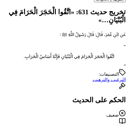
تخريج حديث 631: «‌اتَّقُوا ‌الْحَجَرَ ‌الْحَرَامَ فِي
الْبُنْيَانِ…»
عَنِ ابْنِ عُمَرَ، قَالَ: قَالَ رَسُولُ اللَّهِ ﷺ :
“
‌اتَّقُوا ‌الْحَجَرَ ‌الْحَرَامَ فِي الْبُنْيَانِ فَإِنَّهُ أَسَاسُ الْخَرَابِ.
”
التصنيفات:
الترغيب والترهيب
الحكم على الحديث
ضعيف