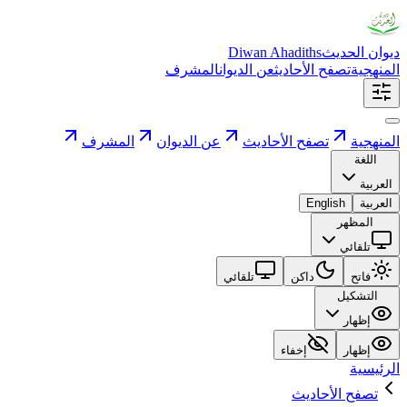
ديوان الحديث
Diwan Ahadiths
المنهجية
تصفح الأحاديث
عن الديوان
المشرف
المنهجية
تصفح الأحاديث
عن الديوان
المشرف
اللغة
العربية
العربية
English
المظهر
تلقائي
فاتح
داكن
تلقائي
التشكيل
إظهار
إظهار
إخفاء
الرئيسية
تصفح الأحاديث