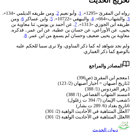
تخريج الحديث
رواه ابن المقرئ «1295».
1
. وأبو نعيم
2
. ومن طريقه الديلمي «134».
3
. والشهاب«664».
4
. والبيهقي «10722».
5
. وابن عساكر
6
. ومن
طريقه ابن الجوزي «1313».
7
. عن أحمد بن يونس، ثنا معاوية بن
يحيى، عن الأوزاعي، عن حسان بن عطية، عن ابن عمر.. فذكره.
معاوية بن يحيى ضعيف وحسان لم يسمع من ابن عمر.
8
.
ولم نجد شواهد له كما ذكر المناوي، ولا نرى سببا للحكم عليه
بالوضع كما ذكر الغماري.
المصادر والمراجع
1
معجم ابن المقرئ (ص396)
2
تاريخ أصبهان = أخبار أصبهان (2/ 123)
3
زهر الفردوس (1/ 388)
4
مسند الشهاب القضاعي (1/ 388)
5
شعب الإيمان (7/ 394 ت زغلول)
6
تاريخ بغداد (6/ 289 ت بشار)
7
العلل المتناهية في الأحاديث الواهية (2/ 301)
8
العلل المتناهية في الأحاديث الواهية (2/ 301)
ديوان الحديث