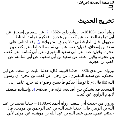
10
صفة الصلاة (ص29)
تخريج الحديث
رواه أحمد «18103».
1
. وأبو داود «562».
2
. عن سعد بن إسحاق عن
أبي ثمامة الحناط، عن كعب بن عجرة.. فذكره. ثمامة الحناط
مجهول. قال الدارقطني :«لا ‌يعرف، ‌متروك».
3
. وقد اختلف على
سعد بن إسحاق، فقيل: عنه، عن أبي ثمامة الحناط، عن كعب بن
عجرة. وقيل: عنه، عن أبي سعيد المقبري، عن أبي ثمامة، عن كعب
بن عجرة. وقيل: عنه، عن سعيد بن أبي سعيد، عن أبي ثمامة، عن
كعب بن عجرة.
ورواه الترمذي :386 – حدثنا قتيبة، قال: حدثنا الليث بن سعد، عن ابن
عجلان، عن سعيد المقبري، عن رجل، عن كعب بن عجرة أن رسول
الله ﷺ قال :«إذا توضأ أحدكم فأحسن وضوءه ثم خرج عامدا إلى
المسجد فلا يشبكن بين أصابعه، فإنه في صلاة».
4
. وإسناده ضعيف
لإبهام الراوي عن كعب.
وروي من حديث أبي سعيد، رواه أحمد :«11385 – حدثنا محمد بن عبد
الله بن الزبير، قال: حدثنا عبيد الله بن عبد الرحمن بن موهب، قال:
حدثني عمي، يعني عبيد الله بن عبد الله بن موهب، عن مولى لأبي