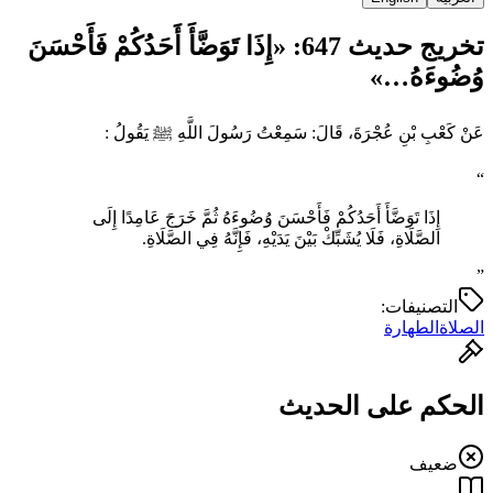
تخريج حديث 647: «إِذَا تَوَضَّأَ أَحَدُكُمْ فَأَحْسَنَ
وُضُوءَهُ…»
عَنْ كَعْبِ بْنِ عُجْرَةَ، قَالَ: سَمِعْتُ رَسُولَ اللَّهِ ﷺ يَقُولُ :
“
إِذَا تَوَضَّأَ أَحَدُكُمْ فَأَحْسَنَ وُضُوءَهُ ثُمَّ خَرَجَ عَامِدًا إِلَى
الصَّلَاةِ، فَلَا يُشَبِّكْ بَيْنَ يَدَيْهِ، فَإِنَّهُ فِي الصَّلَاةِ.
”
التصنيفات:
الصلاة
الطهارة
الحكم على الحديث
ضعيف