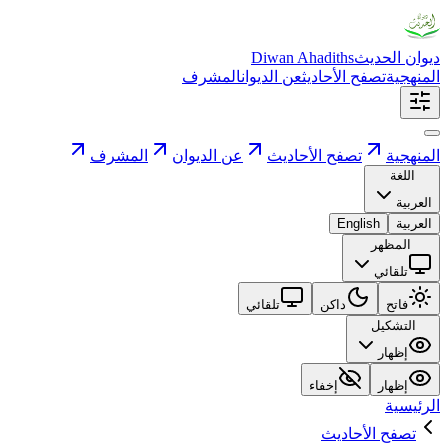
ديوان الحديث
Diwan Ahadiths
المنهجية
تصفح الأحاديث
عن الديوان
المشرف
المنهجية
تصفح الأحاديث
عن الديوان
المشرف
اللغة
العربية
العربية
English
المظهر
تلقائي
فاتح
داكن
تلقائي
التشكيل
إظهار
إظهار
إخفاء
الرئيسية
تصفح الأحاديث