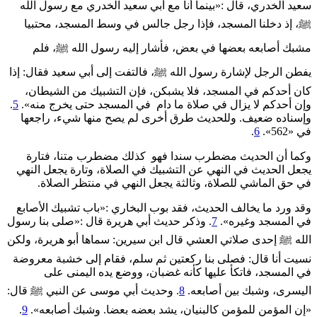
سعيد الخدري، قال :«بينما أنا مع أبي سعيد الخدري مع رسول الله
ﷺ، إذ دخلنا المسجد، فإذا رجل جالس في وسط المسجد، محتبيا
مشبك أصابعه بعضها في بعض، فأشار إليه رسول الله ﷺ، فلم
يفطن الرجل لإشارة رسول الله ﷺ، فالتفت إلى أبي سعيد فقال: إذا
كان أحدكم في المسجد، فلا يشبكن، فإن التشبيك من الشيطان،
وإن أحدكم لا يزال في صلاة ما دام في المسجد حتى يخرج منه».
5
.
وإسناده ضعيف. وللحديث طرق أخرى لم يصح منها شيء، راجعها
في «562».
6
.
وكما أن الحديث مضطرب سندا فهو كذلك مضطرب متنا، فتارة
يجعل الحديث في النهي عن التشبيك في الصلاة، وتارة يجعل النهي
في حق الماشي للصلاة، وثالثة يجعل النهي في منتظر الصلاة.
وقد ورد ما يخالف الحديث، فقد بوب البخاري :«‌‌باب ‌تشبيك ‌الأصابع
في المسجد وغيره».
7
. وذكر حديث أبي هريرة قال :«صلى بنا رسول
الله ﷺ إحدى صلاتي العشي قال ابن سيرين: سماها أبو هريرة، ولكن
نسيت أنا قال: فصلى بنا ركعتين ثم سلم، فقام إلى خشبة معروضة
في المسجد، فاتكأ عليها كأنه غضبان، ووضع يده اليمنى على
اليسرى، وشبك بين أصابعه.
8
. وحديث أبي موسى عن النبي ﷺ قال:
«إن المؤمن للمؤمن كالبنيان، يشد بعضه بعضا. وشبك أصابعه».
9
.