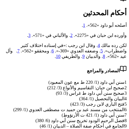
أحكام المحدثين
أصلحه أبو داود «562».
1
.
وأورده ابن حبان في «2275».
2
. والألباني في «571».
3
.
لكن رده مالك
4
. وقال ابن رجب :«في إسناده اختلاف كثير
‌واضطراب».
5
. وضعفه العدوي «369-».
6
. ومحققو «562».
7
. وآل
عيد «562».
8
. والدبيان
9
. والطريفي
10
.
المصادر والمراجع
1
سنن أبي داود (1/ 220 ط مع عون المعبود)
2
صحيح ابن حبان: التقاسيم والأنواع (3/ 212)
3
صحيح سنن أبي داود ط غراس (3/ 93)
4
البيان والتحصيل (1/ 364)
5
فتح الباري لابن رجب (3/ 423)
6
المنتخب من مسند عبد بن حميد ت مصطفى العدوي (1/ 299)
7
سنن أبي داود (1/ 421 ت الأرنؤوط)
8
فضل الرحيم الودود تخريج سنن أبي داود (6/ 380)
9
الجامع في أحكام صفة الصلاة – الدبيان (1/ 46)