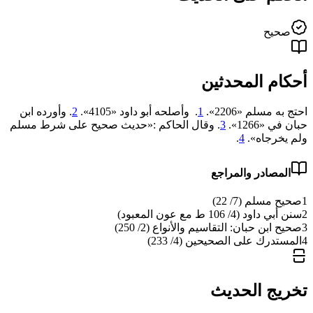
صحيح
أحكام المحدثين
احتج به مسلم «2206».
1
. وأصلحه أبو داود «4105».
2
. وأورده ابن
حبان في «1266».
3
. وقال الحاكم :«حديث صحيح على شرط مسلم
ولم يخرجاه».
4
.
المصادر والمراجع
1
صحيح مسلم (7/ 22)
2
سنن أبي داود (4/ 106 ط مع عون المعبود)
3
صحيح ابن حبان: التقاسيم والأنواع (2/ 250)
4
المستدرك على الصحيحين (4/ 233)
تخريج الحديث