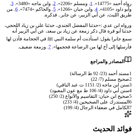
رواه أحمد «14775».
1
. ومسلم «2206».
2
. وابن ماجه «3480».
3
.
وأبو داود «4105».
4
. وابن حبان «1266».
5
. والحاكم «7474».
6
. من
طريق الليث، عن أبي الزبير، عن جابر.. فذكره.
ورواه ابن عدي :«حدثنا المفضل الجندي، حدثنا علي بن زياد اللحجي،
حدثنا أبو قرة قال ذكر زمعة عن زياد بن سعد، عن أبي الزبير أنه
سمع جابرا يقول: استأذنت أم سلمة النبي ﷺ في الحجامة فأذن لها
‌فأرسلها ‌إلى ‌أخ ‌لها ‌من ‌الرضاعة فحجمها».
7
. وزمعة ضعيف.
المصادر والمراجع
1
مسند أحمد (23/ 92 ط الرسالة)
2
صحيح مسلم (7/ 22)
3
سنن ابن ماجه (2/ 1151 ت عبد الباقي)
4
سنن أبي داود (4/ 106 ط مع عون المعبود)
5
صحيح ابن حبان: التقاسيم والأنواع (2/ 250)
6
المستدرك على الصحيحين (4/ 233)
7
الكامل في ضعفاء الرجال (4/ 199)
فوائد الحديث