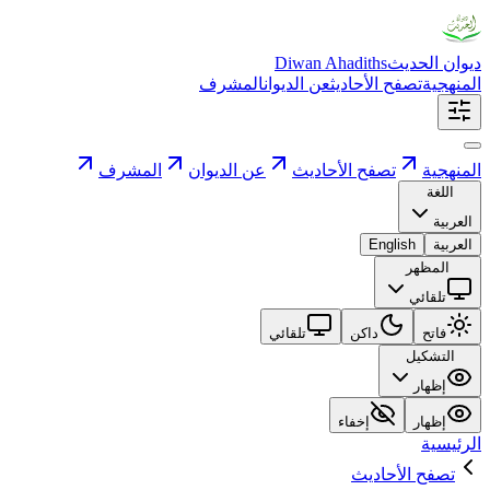
ديوان الحديث
Diwan Ahadiths
المنهجية
تصفح الأحاديث
عن الديوان
المشرف
المنهجية
تصفح الأحاديث
عن الديوان
المشرف
اللغة
العربية
العربية
English
المظهر
تلقائي
فاتح
داكن
تلقائي
التشكيل
إظهار
إظهار
إخفاء
الرئيسية
تصفح الأحاديث