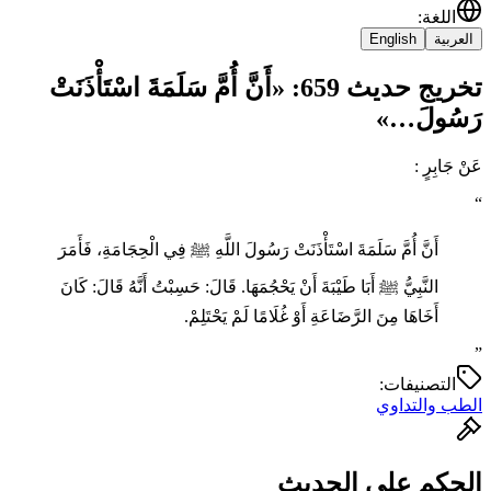
اللغة
:
العربية
English
تخريج حديث 659: «أَنَّ أُمَّ سَلَمَةَ اسْتَأْذَنَتْ
رَسُولَ…»
عَنْ جَابِرٍ :
“
أَنَّ أُمَّ سَلَمَةَ اسْتَأْذَنَتْ رَسُولَ اللَّهِ ﷺ فِي الْحِجَامَةِ، فَأَمَرَ
النَّبِيُّ ﷺ أَبَا طَيْبَةَ أَنْ يَحْجُمَهَا. قَالَ: حَسِبْتُ أَنَّهُ قَالَ: كَانَ
أَخَاهَا مِنَ الرَّضَاعَةِ أَوْ غُلَامًا لَمْ يَحْتَلِمْ.
”
التصنيفات:
الطب والتداوي
الحكم على الحديث