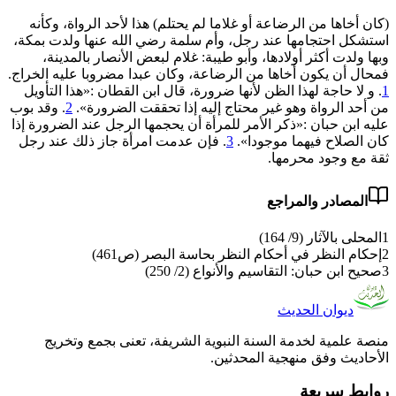
(
كان أخاها من الرضاعة أو غلاما لم يحتلم
)
هذا لأحد الرواة، وكأنه
استشكل احتجامها عند رجل، وأم سلمة رضي الله عنها ولدت بمكة،
وبها ولدت أكثر أولادها، وأبو طيبة: غلام لبعض الأنصار بالمدينة،
فمحال أن يكون أخاها من الرضاعة، وكان عبدا مضروبا عليه الخراج.
1
. و لا حاجة لهذا الظن لأنها ضرورة، قال ابن القطان :«هذا التأويل
من أحد الرواة وهو غير محتاج إليه إذا تحققت الضرورة».
2
. وقد بوب
عليه ابن حبان :«ذكر الأمر للمرأة أن يحجمها الرجل عند الضرورة إذا
كان الصلاح فيهما موجودا».
3
. فإن عدمت امرأة جاز ذلك عند رجل
ثقة مع وجود محرمها.
المصادر والمراجع
1
المحلى بالآثار (9/ 164)
2
إحكام النظر في أحكام النظر بحاسة البصر (ص461)
3
صحيح ابن حبان: التقاسيم والأنواع (2/ 250)
ديوان الحديث
منصة علمية لخدمة السنة النبوية الشريفة، تعنى بجمع وتخريج
الأحاديث وفق منهجية المحدثين.
روابط سريعة