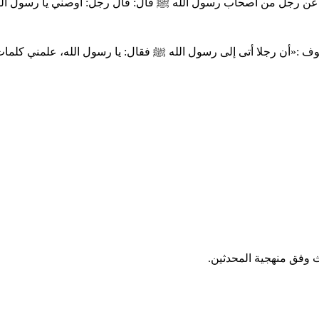
 عن رجل من أصحاب رسول الله ﷺ قال: قال رجل: أوصني يا رسول الل
:«أن رجلا أتى إلى رسول الله ﷺ فقال: يا رسول الله، علمني كلمات أ
ث وفق منهجية المحدثين.