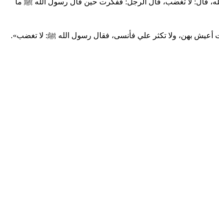
ه، قال: لا تغضب، قال الرجل: ففكرت حين قال رسول الله ﷺ ما
عيش بهن، ‌ولا ‌تكثر ‌علي ‌فأنسى، فقال رسول الله ﷺ: لا تغضب».