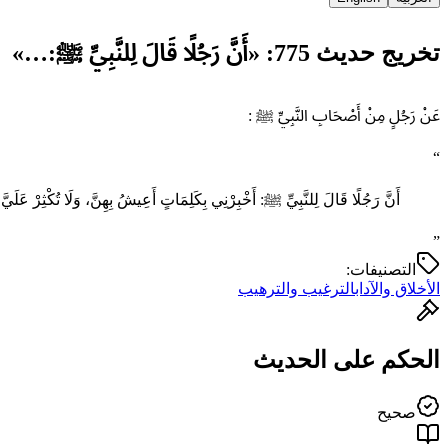
تخريج حديث 775: «أَنَّ رَجُلًا قَالَ لِلنَّبِيِّ ﷺ:…»
عَنْ رَجُلٍ مِنْ أَصْحَابِ النَّبِيِّ ﷺ :
“
أَنَّ رَجُلًا قَالَ لِلنَّبِيِّ ﷺ: أَخْبِرْنِي بِكَلِمَاتٍ أَعِيشُ بِهِنَّ، وَلَا تُكْثِرْ عَلَي
”
التصنيفات:
الأخلاق والآداب
الترغيب والترهيب
الحكم على الحديث
صحيح