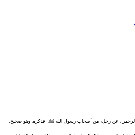
.
 الرحمن، عن رجل، من أصحاب رسول الله ﷺ.. فذكره. وهو صحيح.