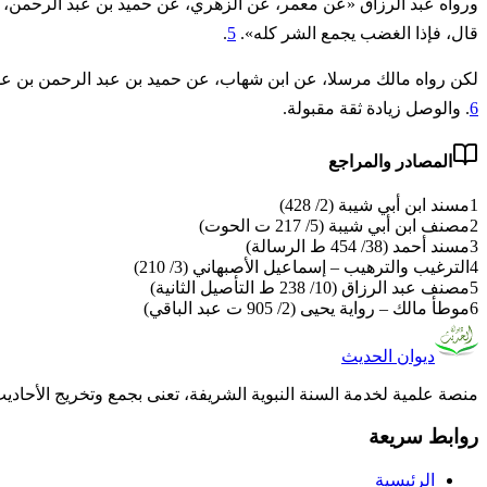
ورواه عبد الرزاق «عن معمر، عن الزهري، عن حميد بن عبد الرحمن،
قال، فإذا ‌الغضب ‌يجمع ‌الشر كله».
5
.
لكن رواه مالك مرسلا، عن ابن شهاب، عن حميد بن عبد الرحمن بن عوف 
6
. والوصل زيادة ثقة مقبولة.
المصادر والمراجع
1
مسند ابن أبي شيبة (2/ 428)
2
مصنف ابن أبي شيبة (5/ 217 ت الحوت)
3
مسند أحمد (38/ 454 ط الرسالة)
4
الترغيب والترهيب – إسماعيل الأصبهاني (3/ 210)
5
مصنف عبد الرزاق (10/ 238 ط التأصيل الثانية)
6
موطأ مالك – رواية يحيى (2/ 905 ت عبد الباقي)
ديوان الحديث
منصة علمية لخدمة السنة النبوية الشريفة، تعنى بجمع وتخريج الأحادي
روابط سريعة
الرئيسية