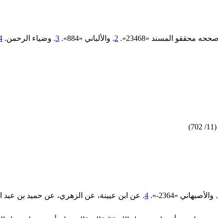
ححه محققو المسند «23468».
2
. والألباني «‌‌884».
3
. وضياء الرحمن.
4
)
. والأصبهاني «2364-».
4
. عن ابن عيينة، عن الزهري، عن حميد بن عبد