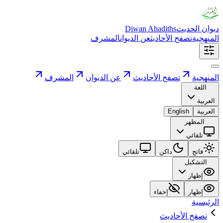
ديوان الحديث
Diwan Ahadiths
المنهجية
تصفح الأحاديث
عن الديوان
المشرف
المنهجية
تصفح الأحاديث
عن الديوان
المشرف
اللغة
العربية
العربية
English
المظهر
تلقائي
فاتح
داكن
تلقائي
التشكيل
إظهار
إظهار
إخفاء
الرئيسية
تصفح الأحاديث