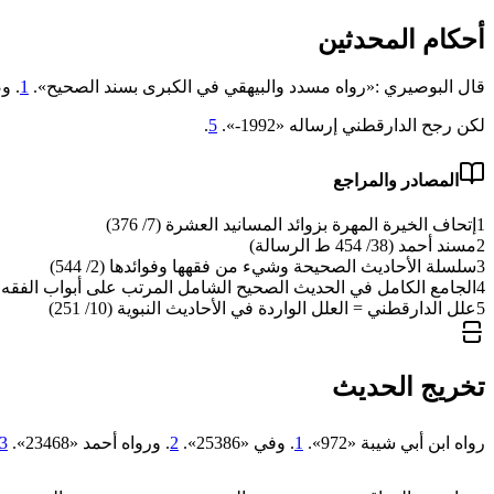
أحكام المحدثين
قال البوصيري :«رواه مسدد والبيهقي في الكبرى بسند الصحيح».
1
. وص
لكن رجح الدارقطني إرساله «1992-».
5
.
المصادر والمراجع
1
إتحاف الخيرة المهرة بزوائد المسانيد العشرة (7/ 376)
2
مسند أحمد (38/ 454 ط الرسالة)
3
سلسلة الأحاديث الصحيحة وشيء من فقهها وفوائدها (2/ 544)
4
الجامع الكامل في الحديث الصحيح الشامل المرتب على أبواب الفقه (11/ 702
5
علل الدارقطني = العلل الواردة في الأحاديث النبوية (10/ 251)
تخريج الحديث
رواه ابن أبي شيبة «972».
1
. وفي «25386».
2
. ورواه أحمد «23468».
3