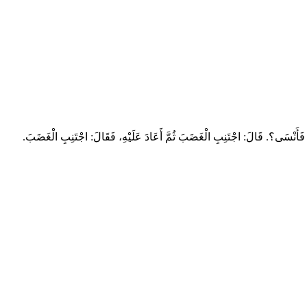
َّ فَأَنْسَى؟. قَالَ: ‌اجْتَنِبِ ‌الْغَضَبَ ثُمَّ أَعَادَ عَلَيْهِ، فَقَالَ: ‌اجْتَنِبِ ‌الْغَضَبَ.