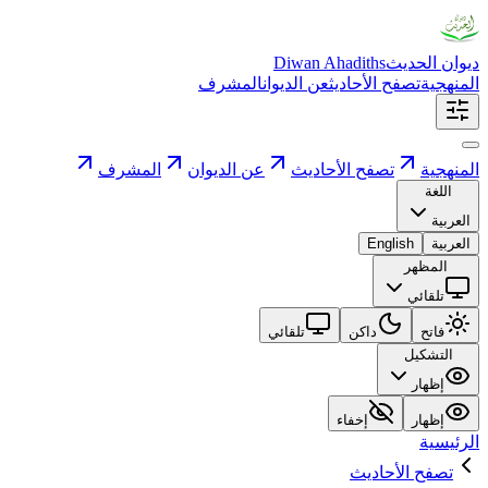
ديوان الحديث
Diwan Ahadiths
المنهجية
تصفح الأحاديث
عن الديوان
المشرف
المنهجية
تصفح الأحاديث
عن الديوان
المشرف
اللغة
العربية
العربية
English
المظهر
تلقائي
فاتح
داكن
تلقائي
التشكيل
إظهار
إظهار
إخفاء
الرئيسية
تصفح الأحاديث