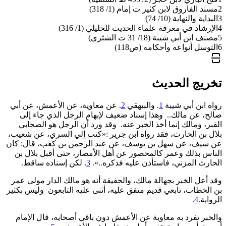
2
مسند الفاروق لابن كثير ت إمام (1/ 318)
3
البداية والنهاية (10/ 74)
4
الإرشاد في معرفة علماء الحديث للخليلي (1/ 316)
5
مصنف ابن أبي شيبة (18/ 31 ت الشثري)
6
التوسل أنواعه وأحكامه (ص118)
تخريج الحديث
رواه ابن أبي شيبة
1
. والبيهقي
2
. عن معاوية، عن الأعمش، عن أبي
صالح، عن مالك.. وهذا إسناد ضعيف لإبهام الرجل الذي جاء إلى
القبر، ومالك إنما أخذ الخبر عنه. وقد ورد أن الرجل هو الصحابي
بلال بن الحارث، فقد رواه ابن جرير :«كتب إلي السري، عن شعيب،
عن سيف، عن سهل بن يوسف، عن عبد الرحمن بن كعب، قال: كان
الناس بذلك وعمر كالمحصور عن أهل الأمصار، حتى أقبل بلال بن
الحارث المزني، فاستأذن عليه فذكره..».
3
. لكن إسناده ساقط.
وقد أعل الخبر بجهالة مالك، والحقيقة أنه هو مالك الدار مولى عمر
بن الخطاب، ‌تابعي ‌قديم ‌متفق ‌عليه، أثنى عليه التابعون وليس بكثير
الرواية.
4
.
والخبر تفرد به معاوية عن الأعمش دون باقي أصحابه، قال الإمام