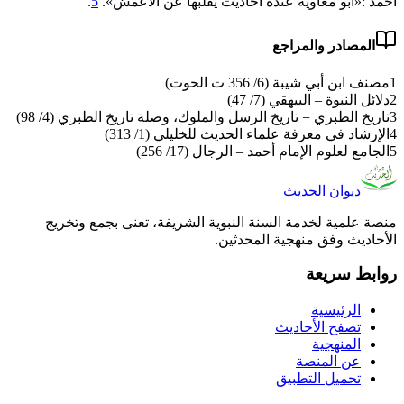
أحمد :«‌أبو ‌معاوية ‌عنده ‌أحاديث ‌يقلبها ‌عن ‌الأعمش».
5
.
المصادر والمراجع
1
مصنف ابن أبي شيبة (6/ 356 ت الحوت)
2
دلائل النبوة – البيهقي (7/ 47)
3
تاريخ الطبري = تاريخ الرسل والملوك، وصلة تاريخ الطبري (4/ 98)
4
الإرشاد في معرفة علماء الحديث للخليلي (1/ 313)
5
الجامع لعلوم الإمام أحمد – الرجال (17/ 256)
ديوان الحديث
منصة علمية لخدمة السنة النبوية الشريفة، تعنى بجمع وتخريج
الأحاديث وفق منهجية المحدثين.
روابط سريعة
الرئيسية
تصفح الأحاديث
المنهجية
عن المنصة
تحميل التطبيق