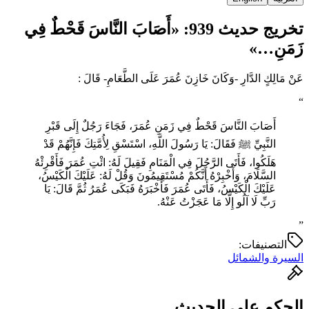
تخريج حديث 939: «أَصَابَ النَّاسَ قَحْطٌ فِي
زَمَنِ…»
عَنْ مَالِكٍ الدَّارِ -وَكَانَ خَازِنَ عُمَرَ عَلَى الطَّعَامِ- قَالَ :
“
أَصَابَ النَّاسَ قَحْطٌ فِي زَمَنِ عُمَرَ، فَجَاءَ رَجُلٌ إِلَى قَبْرِ
النَّبِيِّ ﷺ فَقَالَ: يَا رَسُولَ اللَّهِ، ‌اسْتَسْقِ ‌لِأُمَّتِكَ فَإِنَّهُمْ قَدْ
هَلَكُوا، فَأَتَى الرَّجُلَ فِي الْمَنَامِ فَقِيلَ لَهُ: ائْتِ عُمَرَ فَأَقْرِئْهُ
السَّلَامَ، وَأَخْبِرْهُ أَنَّكُمْ مُسْتَقِيمُونَ وَقُلْ لَهُ: عَلَيْكَ الْكَيْسُ،
عَلَيْكَ الْكَيْسُ، فَأَتَى عُمَرَ فَأَخْبَرَهُ فَبَكَى عُمَرُ ثُمَّ قَالَ: يَا
رَبِّ لَا آلُو إِلَّا مَا عَجَزْتُ عَنْهُ.
”
التصنيفات:
السيرة والشمائل
الحكم على الحديث