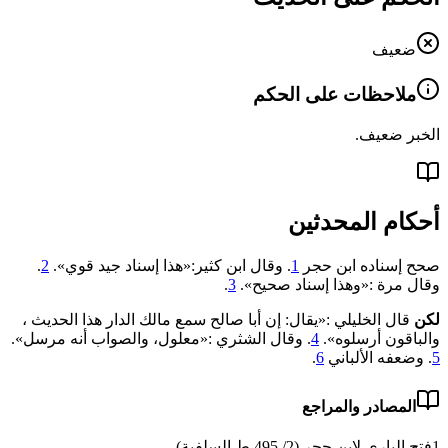
ضعيف
ملاحظات على الحكم
الخبر ضعيف.
أحكام المحدثين
صحح إسناده ابن حجر
1
. وقال ابن كثير:«هذا إسناد جيد قوي».
2
.
وقال مرة :«وهذا إسناد صحيح».
3
.
لكن
قال الخليلي :«يقال: إن أبا ‌صالح ‌سمع ‌مالك ‌الدار ‌هذا ‌الحديث ،
‌والباقون ‌أرسلوه».
4
. وقال الشثري :«معلول، والصواب أنه مرسل».
5
. وضعفه الألباني
6
.
المصادر والمراجع
1
فتح الباري لابن حجر (2/ 495 ط السلفية)