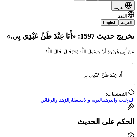
العربية
اللغة
:
العربية
English
تخريج حديث 1597: «أَنَا عِنْدَ ظَنِّ عَبْدِي بِي.»
عَنْ أَبِي هُرَيْرَةَ أَنَّ رَسُولَ اللَّهِ ﷺ قَالَ: قَالَ اللَّهُ :
“
أَنَا عِنْدَ ظَنِّ عَبْدِي بِي.
”
التصنيفات:
الترغيب والترهيب
التوبة والاستغفار
الزهد والرقائق
الحكم على الحديث