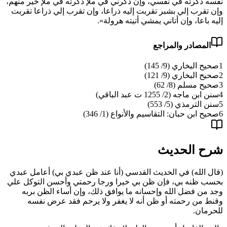
نفسه ذكرته في نفسي، وإن ذكرني في ملإ ذكرته في ملإ خير منهم،
وإن تقرب إلي بشبر تقربت إليه ذراعا، وإن تقرب إلي ذراعا تقربت
إليه باعا، وإن أتاني يمشي أتيته هرولة».
المصادر والمراجع
1
صحيح البخاري (9/ 145)
2
صحيح البخاري (9/ 121)
3
صحيح مسلم (8/ 62)
4
سنن ابن ماجه (2/ 1255 ت عبد الباقي)
5
سنن الترمذي (5/ 553)
6
صحيح ابن حبان: التقاسيم والأنواع (1/ 346)
شرح الحديث
(
قال الله
)
في الحديث القدسي
(
أنا عند ظن عبدي بي
)
أعامل عبدي
بحسب ظنه بي، فإن ظن بي خيرا ورجا رحمتي وأحسن التوكل علي
وجد من فضل الله وإحسانه ما يوافق ذلك، وإن أساء الظن بربه
وقنط من رحمته أو ظن أنه لا يغفر ولا يرحم فقد عرض نفسه
للحرمان.