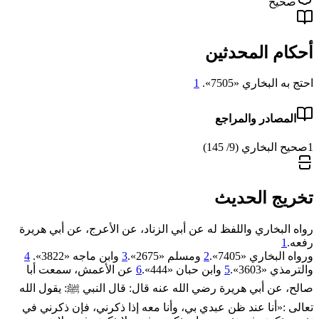
صحيح
أحكام المحدثين
احتج به البخاري «7505».
1
المصادر والمراجع
1
صحيح البخاري (9/ 145)
تخريج الحديث
رواه البخاري واللفظ له عن أبي الزناد، عن الأعرج، عن أبي هريرة
رفعه.
1
ورواه البخاري «7405».
2
ومسلم «2675».
3
وابن ماجه «3822».
4
والترمذي «3603».
5
وابن حبان «444».
6
عن الأعمش، سمعت أبا
صالح، عن أبي هريرة رضي الله عنه قال: قال النبي ﷺ: يقول الله
تعالى :«أنا عند ظن عبدي بي، وأنا معه إذا ذكرني، فإن ذكرني في