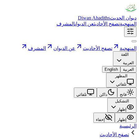
ديوان الحديث
Diwan Ahadiths
المنهجية
تصفح الأحاديث
عن الديوان
المشرف
المنهجية
تصفح الأحاديث
عن الديوان
المشرف
اللغة
العربية
العربية
English
المظهر
تلقائي
فاتح
داكن
تلقائي
التشكيل
إظهار
إظهار
إخفاء
الرئيسية
تصفح الأحاديث