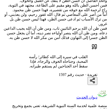
والحد الفاصل أن حسن الظن لا ينفك عن العمل والخوف.
فمن أحسن الظن بالله وهو مقيم على الطاعة، مجتهد في التوبة،
راجٍ لرحمة الله مع خوفه من تقصيره، فهذا حسن ظن محمود.
أما من أصر على المعاصي ثم قال: الله غفور رحيم، ولن يعذبني، أو
من ترك الأسباب ثم ادعى حسن الظن، فهذا ليس حسن ظن بل
غرور.
فمن ظن أن الله يرحم التائبين تاب، ومن ظن أن الله يجيب الداعين
دعاه، ومن ظن أن الله ينصر أولياءه نصر دينه، أما أن يجعل حسن
الظن جسرا إلى التهاون فذلك أمن من مكر الله لا حسن ظن به.
القلب في سيره إلى الله كطائر؛ رأسه
المحبة، وجناحاه الخوف والرجاء، فإذا
سقط أحد الجناحين لم يستقم طيرانه.
تغريدة · حديث رقم 1597
ديوان الحديث
منصة علمية لخدمة السنة النبوية الشريفة، تعنى بجمع وتخريج