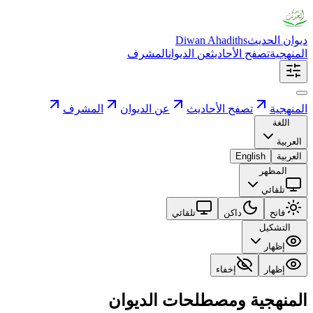
ديوان الحديث
Diwan Ahadiths
المنهجية
تصفح الأحاديث
عن الديوان
المشرف
المنهجية
تصفح الأحاديث
عن الديوان
المشرف
اللغة
العربية
العربية
English
المظهر
تلقائي
فاتح
داكن
تلقائي
التشكيل
إظهار
إظهار
إخفاء
المنهجية ومصطلحات الديوان