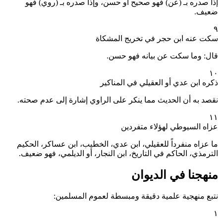
إذا صدره بـ (عن) فهو صحيح أو حسن، وإذا صدره بـ (روي) فهو
ضعيف.
٩
سكت عنه ابن حجر في تخريج المشكاة
قال: وما سكت عن بيانه فهو حسن.
١٠
ذكره ابن عدي أو العقيلي في المناكير
نقصد به أن الحديث مما ينكر على الراوي إشارة إلى عدم صحته.
١١
عزاه السيوطي لهؤلاء متفردين
ما عزاه منفرداً للعقيلي، ابن عدي، الخطيب، ابن عساكر، الحكيم
الترمذي، الحاكم في التاريخ، ابن النجار، أو الديلمي، فهو ضعيف.
منهجنا في الديوان
نتبع منهجية علمية دقيقة ومبسطة لعموم المسلمين:
١