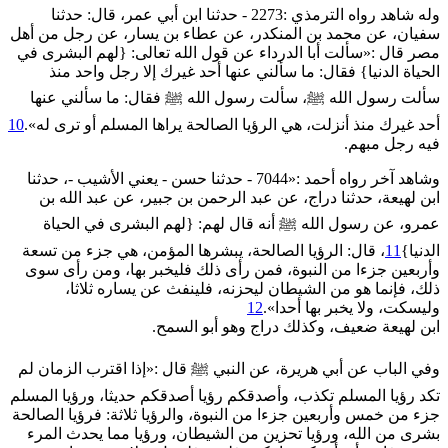
وله شاهد رواه الترمذي :2273 - حدثنا ابن أبي عمر، قال: حدثنا
سفيان، عن محمد بن المنكدر، عن عطاء بن يسار، عن رجل من أهل
مصر قال :«سألت أبا الدرداء عن قول الله تعالى: {لهم البشرى في
الحياة الدنيا} فقال: ما سألني عنها أحد غيرك إلا رجل واحد منذ
سألت رسول الله ﷺ، سألت رسول الله ﷺ فقال: ما سألني عنها
أحد غيرك منذ أنزلت، هي الرؤيا الصالحة يراها المسلم أو ترى له».
10
فيه رجل مبهم.
وشاهد آخر رواه أحمد :«7044 - حدثنا حسن - يعني الأشيب -، حدثنا
ابن لهيعة، حدثنا دراج، عن عبد الرحمن بن جبير، عن عبد الله بن
عمرو، عن رسول الله ﷺ أنه قال لهم: {لهم البشرى في الحياة
الدنيا}
11
، قال: الرؤيا الصالحة، يبشرها المؤمن، هي جزء من تسعة
وأربعين جزءا من النبوة، فمن رأى ذلك فليخبر بها، ومن رأى سوى
ذلك، فإنما هو من الشيطان ليحزنه، فلينفث عن يساره ثلاثا،
وليسكت، ولا يخبر بها أحدا».
12
ابن لهيعة ضعيف، وكذلك دراج وهو أبو السمح.
وفي الباب عن أبي هريرة، عن النبي ﷺ قال :«إذا اقترب الزمان لم
تكد رؤيا المسلم تكذب، وأصدقكم رؤيا أصدقكم حديثا، ورؤيا المسلم
جزء من خمس وأربعين جزءا من النبوة، والرؤيا ثلاثة: فرؤيا الصالحة
بشرى من الله، ورؤيا تحزين من الشيطان، ورؤيا مما يحدث المرء