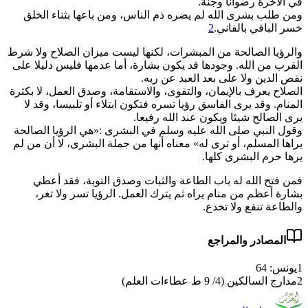
في الآخرة رضوانا وجنة.
ومن طلب بشرى الله لم يضره ذم الناس، ومن باعها بثناء الخلق
خسر الباقي بالفاني.
2
والرؤيا الصالحة من المبشرات، لكنها ليست ميزان الصلاح ولا شرط
القرب من الله. وجودها قد يكون بشارة، أما عدمها فليس دليلا على
نقص الدين ولا على بعد العبد عن ربه.
الصلاح يعرف بالإيمان، والتقوى، والاستقامة، وصدق العمل، لا بكثرة
المنام. وقد يرى الفاسق رؤيا تسره فتكون ابتلاء أو تلبيسا، وقد لا
يرى الصالح شيئا ويكون عند الله رفيعا.
وقول النبي صلى الله عليه وسلم في البشرى :«هي الرؤيا الصالحة
يراها المسلم، أو ترى له» معناه أنها من جملة البشرى، لا أن من لم
يرها حرم البشرى كلها.
فمن فتح الله له باب الطاعة والثبات وصدق التوبة، فقد أعطي
بشارة أعظم من منام يراه ثم يترك العمل. الرؤيا تسر ولا تغر،
والطاعة تنفع ولا تخدع.
المصادر والمراجع
1
يونس: 64
2
مدارج السالكين (4/ 9 ط عطاءات العلم)