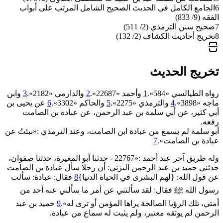
6
الجامع الكامل في الحديث الصحيح الشامل المرتب على أبواب
الفقه (9/ 833)
7
صحيح سنن الترمذي (2/ 511)
8
تخريج أحاديث الكشاف (2/ 132)
تخريج الحديث
رواه الطيالسي «584».
1
وأحمد «22687».
2
والدارمي «2182».
3
وابن
ماجه «3898».
4
والترمذي «2275».
5
والحاكم «3302».
6
عن يحيى بن
أبي كثير، عن أبي سلمة بن عبد الرحمن، عن عبادة بن الصامت
رفعه.
أبو سلمة لم يسمع من عبادة ابن الصامت، وعند الترمذي :«نبئتُ عن
عبادة بن الصامت».
7
وله طريق آخر عند أحمد :«22767 - حدثنا أبو المغيرة، حدثنا صفوان،
حدثني حميد بن عبد الرحمن اليزني: أن رجلا سأل عبادة بن الصامت
عن قول الله: {لهم البشرى في الحياة الدنيا}
8
فقال: عبادة: سألت
رسول الله ﷺ فقال: لقد سألتني عن أمر ما سألني عنه أحد من
أمتي، تلك الرؤيا الصالحة يراها المؤمن أو ترى له».
9
حميد بن عبد
الرحمن لم يوثقه معتبر، ولم يثبت له سماع من عبادة.