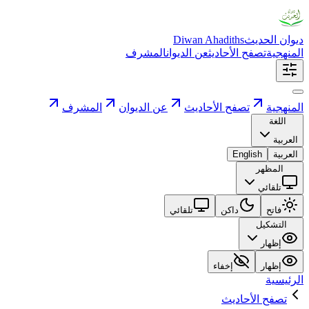
ديوان الحديث
Diwan Ahadiths
المنهجية
تصفح الأحاديث
عن الديوان
المشرف
المنهجية
تصفح الأحاديث
عن الديوان
المشرف
اللغة
العربية
العربية
English
المظهر
تلقائي
فاتح
داكن
تلقائي
التشكيل
إظهار
إظهار
إخفاء
الرئيسية
تصفح الأحاديث