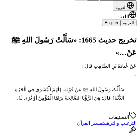
العربية
اللغة
:
العربية
English
تخريج حديث 1665: «سَأَلْتُ رَسُولَ اللهِ ﷺ
عَنْ…»
عَنْ عُبَادَةَ بْنِ الصَّامِتِ قَالَ :
“
سَأَلْتُ رَسُولَ اللهِ ﷺ عَنْ قَوْلِهِ: {لَهُمُ الْبُشْرَى فِي الْحَيَاةِ
الدُّنْيَا} قَالَ: هِيَ الرُّؤْيَا الصَّالِحَةُ يَرَاهَا الْمُؤْمِنُ أَوْ تُرَى لَهُ.
”
التصنيفات:
الترغيب والترهيب
تفسير القرآن