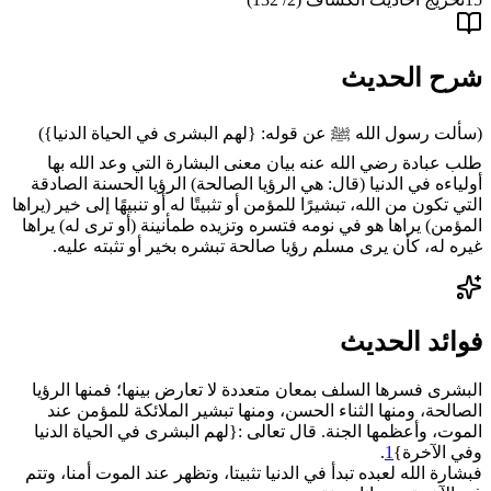
شرح الحديث
(
سألت رسول الله ﷺ عن قوله: {لهم البشرى في الحياة الدنيا}
)
طلب عبادة رضي الله عنه بيان معنى البشارة التي وعد الله بها
أولياءه في الدنيا
(
قال: هي الرؤيا الصالحة
)
الرؤيا الحسنة الصادقة
التي تكون من الله، تبشيرًا للمؤمن أو تثبيتًا له أو تنبيهًا إلى خير
(
يراها
المؤمن
)
يراها هو في نومه فتسره وتزيده طمأنينة
(
أو ترى له
)
يراها
غيره له، كأن يرى مسلم رؤيا صالحة تبشره بخير أو تثبته عليه.
فوائد الحديث
البشرى فسرها السلف بمعان متعددة لا تعارض بينها؛ فمنها الرؤيا
الصالحة، ومنها الثناء الحسن، ومنها تبشير الملائكة للمؤمن عند
الموت، وأعظمها الجنة. قال تعالى :{لهم البشرى في الحياة الدنيا
وفي الآخرة}
1
.
فبشارة الله لعبده تبدأ في الدنيا تثبيتا، وتظهر عند الموت أمنا، وتتم