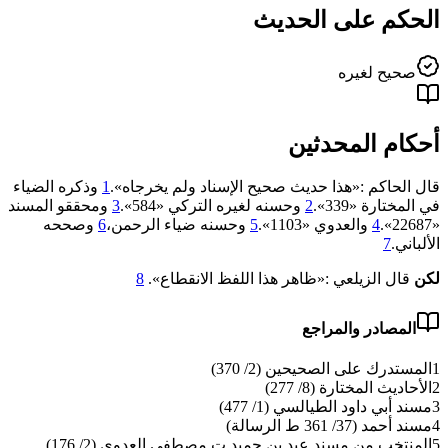
الحكم على الحديث
صحيح لغيره
أحكام المحدثين
قال الحاكم :«هذا حديث صحيح الإسناد ولم يخرجاه».
1
وذكره الضياء
في المختارة «339».
2
وحسنه لغيره التركي «584».
3
ومحققو المسند
«22687».
4
والعدوي «1103».
5
وحسنه ضياء الرحمن،
6
وصححه
الألباني.
7
لكن
قال الزيلعي :«ظاهر هذا اللفظ الانقطاع».
8
المصادر والمراجع
1
المستدرك على الصحيحين (2/ 370)
2
الأحاديث المختارة (8/ 277)
3
مسند أبي داود الطيالسي (1/ 477)
4
مسند أحمد (37/ 361 ط الرسالة)
5
المنتخب من مسند عبد بن حميد ت مصطفى العدوي (2/ 176)