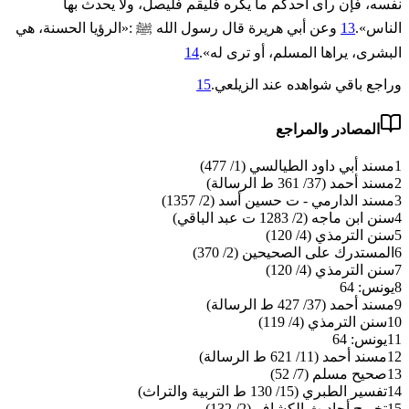
نفسه، فإن رأى أحدكم ما يكره فليقم فليصل، ولا يحدث بها
الناس».
13
وعن أبي هريرة قال رسول الله ﷺ :«الرؤيا الحسنة، هي
البشرى، يراها المسلم، أو ترى له».
14
وراجع باقي شواهده عند الزيلعي.
15
المصادر والمراجع
1
مسند أبي داود الطيالسي (1/ 477)
2
مسند أحمد (37/ 361 ط الرسالة)
3
مسند الدارمي - ت حسين أسد (2/ 1357)
4
سنن ابن ماجه (2/ 1283 ت عبد الباقي)
5
سنن الترمذي (4/ 120)
6
المستدرك على الصحيحين (2/ 370)
7
سنن الترمذي (4/ 120)
8
يونس: 64
9
مسند أحمد (37/ 427 ط الرسالة)
10
سنن الترمذي (4/ 119)
11
يونس: 64
12
مسند أحمد (11/ 621 ط الرسالة)
13
صحيح مسلم (7/ 52)
14
تفسير الطبري (15/ 130 ط التربية والتراث)
15
تخريج أحاديث الكشاف (2/ 132)