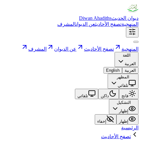
ديوان الحديث
Diwan Ahadiths
المنهجية
تصفح الأحاديث
عن الديوان
المشرف
المنهجية
تصفح الأحاديث
عن الديوان
المشرف
اللغة
العربية
العربية
English
المظهر
تلقائي
فاتح
داكن
تلقائي
التشكيل
إظهار
إظهار
إخفاء
الرئيسية
تصفح الأحاديث