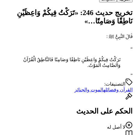
تخريج حديث 246: «‌تَرَكْتُ ‌فِيكُمْ ‌وَاعِظَيْنِ
نَاطِقًا وَصَامِتًا…»
قَالَ النَّبِيُّ ﷺ :
“
‌تَرَكْتُ ‌فِيكُمْ ‌وَاعِظَيْنِ نَاطِقًا وَصَامِتًا فَالنَّاطِقُ الْقُرْآنُ
وَالصَّامِتُ الْمَوْتُ.
”
التصنيفات:
القرآن وفضائله
الموت والجنائز
الحكم على الحديث
لا أصل له