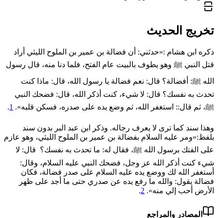
تخريج الحديث
ذكره ابن هشام :«حدثني: أن فضالة بن عمير بن الملوح الليثي أراد
قتل النبي ﷺ وهو يطوف بالبيت عام الفتح، فلما دنا منه، قال رسول
الله ﷺ: أفضالة؟ قال: نعم فضالة يا رسول الله، قال: ماذا كنت
تحدث به نفسك؟ قال: لا شيء، كنت أذكر الله، قال: فضحك النبي
ﷺ، ثم قال:: استغفر الله، ثم ‌وضع ‌يده ‌على ‌صدره، فسكن قلبه».
1
.
وهذا سند كما ترى لا يعرف رجاله. وذكر ابن عبد البر بدون سند
بلفظ:«ومر عليه السلام بفضالة بن عمير بن الملوح الليثي، وهو عازم
على الفتك برسول الله ﷺ، فقال له: ما تحدث به نفسك؟ قال: لا
شيء كنت أذكر الله عز وجل، فضحك النبي عليه السلام، وقال:
أستغفر الله لك ووضع يده عليه السلام على صدر فضالة، فكان
فضالة يقول: والله ما رفع يده عن صدري حتى ما أجد على ظهر
الأرض أحب إلي منه».
2
.
المصادر والمراجع