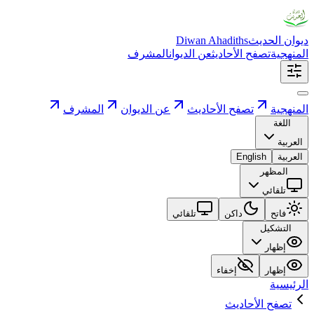
ديوان الحديث
Diwan Ahadiths
المنهجية
تصفح الأحاديث
عن الديوان
المشرف
المنهجية
تصفح الأحاديث
عن الديوان
المشرف
اللغة
العربية
العربية
English
المظهر
تلقائي
فاتح
داكن
تلقائي
التشكيل
إظهار
إظهار
إخفاء
الرئيسية
تصفح الأحاديث