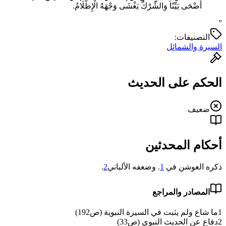
أَضْحَى بَيِّنًا وَالشِّرْكُ يَغْشَى وَجْهَهُ الْإِظْلَامُ.
”
التصنيفات:
السيرة والشمائل
الحكم على الحديث
ضعيف
أحكام المحدثين
ذكره العوشن في
1
. وضعفه الألباني
2
.
المصادر والمراجع
1
ما شاع ولم يثبت في السيرة النبوية (ص192)
2
دفاع عن الحديث النبوي (ص33)