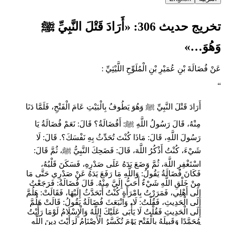
تخريج حديث 306: «أَرَادَ قَتْلَ النَّبِيِّ ﷺ
وَهُوَ…»
عَنْ فُضَالَةَ بْنِ عُمَيْرِ بْنِ الْمُلَوِّحِ اللَّيْثِيِّ :
“
أَرَادَ قَتْلَ النَّبِيِّ ﷺ وَهُوَ يَطُوفُ بِالْبَيْتِ عَامَ الْفَتْحِ، فَلَمَّا دَنَا
مِنْهُ، قَالَ رَسُولُ اللَّهِ ﷺ: أَفُضَالَةُ؟ قَالَ: نَعَمْ فُضَالَةُ يَا
رَسُولَ اللَّهِ، قَالَ: مَاذَا كُنْتَ تُحَدِّثُ بِهِ نَفْسَكَ؟. قَالَ: لَا
شَيْءَ، كُنْتُ أَذْكُرُ اللَّهَ، قَالَ: فَضَحِكَ النَّبِيُّ ﷺ، ثُمَّ قَالَ:
اسْتَغْفِرِ اللَّهَ، ثُمَّ وَضَعَ يَدَهُ عَلَى صَدْرِهِ، فَسَكَنَ قَلْبُهُ،
فَكَانَ فُضَالَةُ يَقُولُ: وَاللَّهِ مَا رَفَعَ يَدَهُ عَنْ صَدْرِي حَتَّى مَا
مِنْ خَلْقِ اللَّهِ شَيْءٌ أَحَبُّ إِلَيَّ مِنْهُ. قَالَ فُضَالَةُ: فَرَجَعْتُ
إِلَى أَهْلِي، فَمَرَرْتُ بِامْرَأَةٍ كُنْتُ أَتَحَدَّثُ إِلَيْهَا، فَقَالَتْ: هَلُمَّ
إِلَى الْحَدِيثِ، فَقُلْتُ: لَا، وَانْبَعَثَ فُضَالَةُ يَقُولُ: قَالَتْ هَلُمَّ
إِلَى الْحَدِيثِ فَقُلْتُ لَا يَأْبَى عَلَيْكَ اللَّهُ وَالْإِسْلَامُ لَوْمَا رَأَيْتُ
مُحَمَّدًا وَقَبِيلَهُ بِالْفَتْحِ يَوْمَ تُكَسَّرُ الْأَصْنَامُ لَرَأَيْتَ دِينَ اللَّهِ