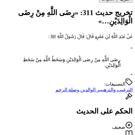
تخريج حديث 311: «رِضَى اللَّهِ مِنْ رِضَى
الْوَالِدَيْنِ…»
عَنْ عَبْدِ اللَّهِ بْنِ عَمْرٍو قَالَ: قَالَ رَسُولُ اللَّهِ ﷺ :
“
رِضَى اللَّهِ مِنْ رِضَى الْوَالِدَيْنِ وَسَخَطُ اللَّهِ مِنْ سَخَطِ
الْوَالِدَيْنِ.
”
التصنيفات:
الترغيب والترهيب
بر الوالدين وصلة الرحم
الحكم على الحديث
ضعيف