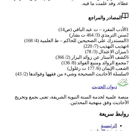
عطاء، وقد علمت ما فيه.
المصادر والمراجع
1
الأدب المفرد – ت عبد الباقي (ص14)
2
سنن الترمذي (3/ 464 ت بشار)
3
المستدرك على الصحيحين للحاكم – ط العلمية (4/ 168)
4
تهذيب التهذيب (7/ 220)
5
ميزان الاعتدال (3/ 78)
6
كشف الأستار عن زوائد البزار (2/ 366)
7
مجمع الزوائد ومنبع الفوائد (8/ 136)
8
شعب الإيمان (6/ 177 ت زغلول)
9
سلسلة الأحاديث الصحيحة وشيء من فقهها وفوائدها (2/ 43)
ديوان الحديث
منصة علمية لخدمة السنة النبوية الشريفة، تعنى بجمع وتخريج
الأحاديث وفق منهجية المحدثين.
روابط سريعة
الرئيسية