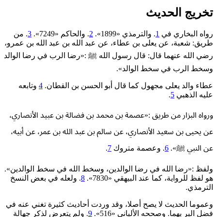
تخريج الحديث
رواه البخاري في
1
. والترمذي «1899».
2
. والحاكم «7249».
3
. من
طريق: شعبة، عن ‌يعلى ‌بن ‌عطاء، عن عبد الله بن عبد الله بن عمرو،
رضي الله عنهما قال: قال رسول الله ﷺ :«رضا الرب في رضا الوالد
وسخط الرب في سخط الوالد».
عطاء والد يعلى مجهول كما قال أبو الحسن بن القطان.
4
وتابعه
عليه الذهبي
5
.
ورواه البزار من طريق :«‌عصمة ‌بن ‌محمد بن فضالة بن عبيد الأنصاري،
عن يحيى بن سعيد الأنصاري، عن سالم بن عبد الله بن عمر، عن أبيه،
عن النبي ﷺ».
6
. وعصمة متروك
7
.
ولفظ :«‌رضا ‌الله ‌في ‌رضا ‌الوالدين، وسخط الله في سخط الوالدين».
هو لفظ للرواية، كما عند البيهقي «7830».
8
. ولعله في بعض النسخ
الترمذي.
وعموما الحديث لا يصح أصلا، وقد وردت أحاديث كثيرة تغني عنه في
فضل البر بهما. وصححه الألباني «516».
9
. ولم يتعرض لذكر جهالة