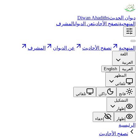
ديوان الحديث
Diwan Ahadiths
المنهجية
تصفح الأحاديث
عن الديوان
المشرف
المنهجية
تصفح الأحاديث
عن الديوان
المشرف
اللغة
العربية
العربية
English
المظهر
تلقائي
فاتح
داكن
تلقائي
التشكيل
إظهار
إظهار
إخفاء
الرئيسية
تصفح الأحاديث