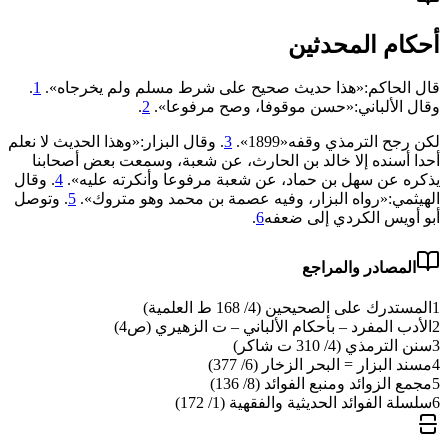
أحكام المحدثين
قال الحاكم:«هذا حديث صحيح على شرط مسلم ولم يخرجاه».
1
.
وقال الألباني:«حسن موقوفا، وصح مرفوعا».
2
.
لكن رجح الترمذي وقفه«1899».
3
. وقال البزار:«وهذا الحديث لا نعلم
أحدا أسنده إلا خالد بن الحارث، عن شعبة، وسمعت بعض أصحابنا
يذكره عن سهل بن حماد، عن شعبة مرفوعا وأنكرته عليه».
4
. وقال
الهيثمي:«رواه البزار، وفيه عصمة بن محمد وهو متروك».
5
. وتوصل
أبو أويس الكردي إلى ضعفه
6
.
المصادر والمراجع
1
المستدرك على الصحيحين (4/ 168 ط العلمية)
2
الأدب المفرد – بأحكام الألباني – ت الزهيري (ص4)
3
سنن الترمذي (4/ 310 ت شاكر)
4
مسند البزار = البحر الزخار (6/ 377)
5
مجمع الزوائد ومنبع الفوائد (8/ 136)
6
سلسلة الفوائد الحديثية والفقهية (1/ 172)