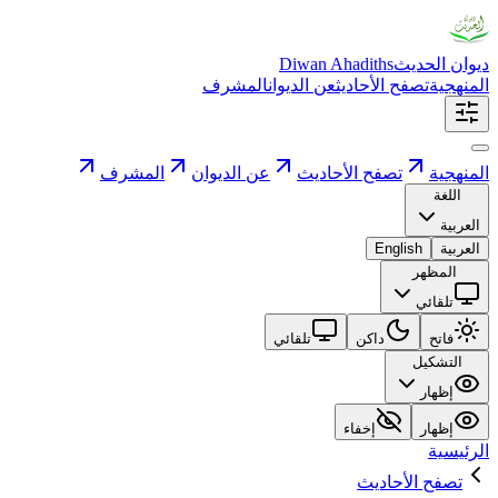
ديوان الحديث
Diwan Ahadiths
المنهجية
تصفح الأحاديث
عن الديوان
المشرف
المنهجية
تصفح الأحاديث
عن الديوان
المشرف
اللغة
العربية
العربية
English
المظهر
تلقائي
فاتح
داكن
تلقائي
التشكيل
إظهار
إظهار
إخفاء
الرئيسية
تصفح الأحاديث