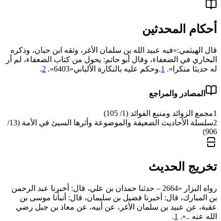
أحكام المحدثين
قال الهيثمي:«فيه عبيد الله بن سلمان الأغر، وثقه ابن حبان، وذكره
البخاري في الضعفاء، وقال أبو حاتم: يحول من كتاب الضعفاء، لم أر
له حديثا منكرا».
1
.وحكم عليه بالنكارة الألباني«‌‌6403».
2
.
المصادر والمراجع
1
مجمع الزوائد ومنبع الفوائد (1/ 105)
2
سلسلة الأحاديث الضعيفة والموضوعة وأثرها السيئ في الأمة (13/
906)
تخريج الحديث
رواه البزار «2664 – حدثنا حمدان بن علي، قال: أخبرنا عبد الرحمن
بن المبارك، قال: أخبرنا فضيل بن سليمان، قال: أنبأنا موسى بن
عقبة، عن عبيد بن سلمان الأغر، عن أبيه، عن معاذ بن جبل رضي
الله عنه ..».
1
.