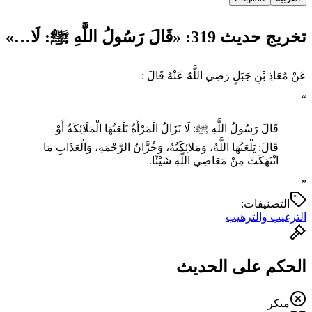
تخريج حديث 319: «قَالَ رَسُولُ اللَّهِ ﷺ: لَا…»
عَنْ مُعَاذِ بْنِ جَبَلٍ رَضِيَ اللَّهُ عَنْهُ قَالَ :
“
قَالَ رَسُولُ اللَّهِ ﷺ: لَا تَزَالُ الْمَرْأَةُ تَلْعَنُهَا الْمَلَائِكَةُ أَوْ
قَالَ: يَلْعَنُهَا اللَّهُ، وَمَلَائِكَتُهُ، وَخُزَّانُ الرَّحْمَةِ، وَالْعَذَابِ مَا
انْتَهَكَتْ مِنْ مَعَاصِي اللَّهِ شَيْئًا.
”
التصنيفات:
الترغيب والترهيب
الحكم على الحديث
منكر