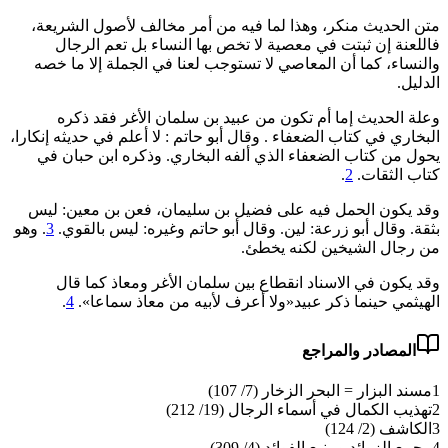
متن الحديث منكر، وهذا لما فيه من أمر مخالف لأصول الشريعة،
فاللعنة إن ثبتت في معصية لا تخص بها النساء بل تعم الرجال
والنساء، كما أن المعاصي لا تستوجب لعنا في الجملة إلا ما خصه
الدليل.
وعلة الحديث إما أم تكون من عبيد بن سلمان الأغر فقد ذكره
البخاري في كتاب الضعفاء . وقال أبو حاتم : لا أعلم في حديثه إنكارا،
يحول من كتاب الضعفاء الذي ألفه البخاري. وذكره ابن حبان في
كتاب الثقات.
2
.
وقد يكون الحمل فيه على فضيل بن سليمان، فعن بن معين: ليس
بثقة. وقال أبو زرعة: لين. وقال أبو حاتم وغيره: ليس بالقوي.
3
. وهو
من رجال الشيخين لكنه يخطئ.
وقد يكون في الاسناد انقطاع بين سلمان الأغر ومعاذ كما قال
الهيثمي حينما ذكر عبيد«ولا أعرف لأبيه من معاذ سماعا».
4
.
المصادر والمراجع
1
مسند البزار = البحر الزخار (7/ 107)
2
تهذيب الكمال في أسماء الرجال (19/ 212)
3
الكاشف (2/ 124)
4
مجمع الزوائد ومنبع الفوائد (4/ 309)