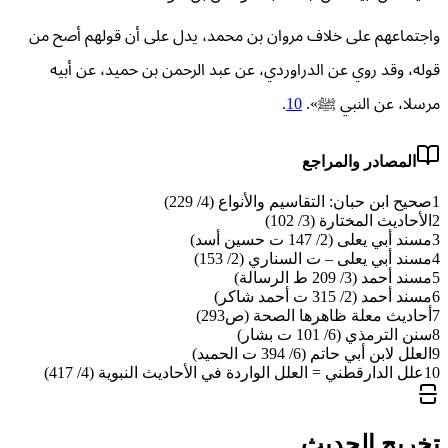
واجتماعهم على خلاف مروان بن محمد، يدل على أن قولهم أصح من
قوله، وقد روي عن الدراوردي، عن عبد الرحمن بن حميد، عن أبيه
مرسلا، عن النبي ﷺ».
10
.
المصادر والمراجع
1
صحيح ابن حبان: التقاسيم والأنواع (4/ 229)
2
الأحاديث المختارة (3/ 102)
3
مسند أبي يعلى (2/ 147 ت حسين أسد)
4
مسند أبي يعلى – ت السناري (2/ 153)
5
مسند أحمد (3/ 209 ط الرسالة)
6
مسند أحمد (2/ 315 ت أحمد شاكر)
7
أحاديث معلة ظاهرها الصحة (ص293)
8
سنن الترمذي (6/ 101 ت بشار)
9
العلل لابن أبي حاتم (6/ 394 ت الحميد)
10
علل الدارقطني = العلل الواردة في الأحاديث النبوية (4/ 417)
تخريج الحديث