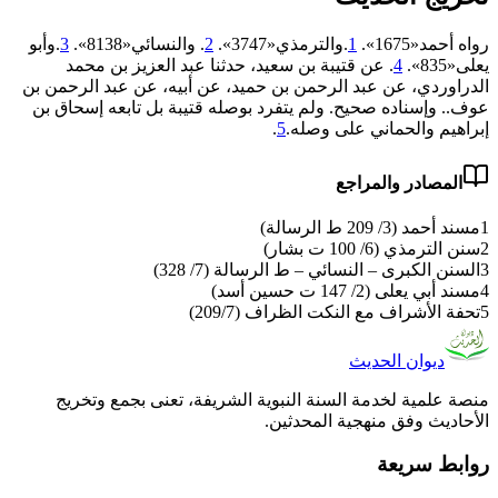
رواه أحمد«1675».
1
.والترمذي«3747».
2
. والنسائي«8138».
3
.وأبو
يعلى«835».
4
. عن قتيبة بن سعيد، حدثنا عبد العزيز بن محمد
الدراوردي، عن عبد الرحمن بن حميد، عن أبيه، عن عبد الرحمن بن
عوف.. وإسناده صحيح. ولم يتفرد بوصله قتيبة بل تابعه إسحاق بن
إبراهيم والحماني على وصله.
5
.
المصادر والمراجع
1
مسند أحمد (3/ 209 ط الرسالة)
2
سنن الترمذي (6/ 100 ت بشار)
3
السنن الكبرى – النسائي – ط الرسالة (7/ 328)
4
مسند أبي يعلى (2/ 147 ت حسين أسد)
5
تحفة الأشراف مع النكت الظراف (209/7)
ديوان الحديث
منصة علمية لخدمة السنة النبوية الشريفة، تعنى بجمع وتخريج
الأحاديث وفق منهجية المحدثين.
روابط سريعة