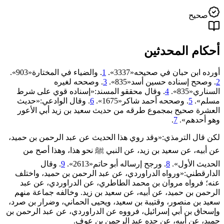
صحيح
أحكام المحدثين
أورده ابن حبان في صحيحه«3337».
1
. والضياء في المختارة«903».
2
. وصحح إسناده حسين أسد«835».
3
. وصححه لغيره
السناري«835».
4
. وقال محققو المسند:«إسناده قوي على شرط
مسلم».
5
. وصححه أحمد شاكر«1675».
6
. وقال الوادعي:«حديث
العشرة صحيح بمجموع طرقه من حديث سعيد بن زيد أبي الأعور
وهو أحدهم».
7
.
لكن قال الترمذي:«وقد روي هذا الحديث عن عبد الرحمن بن حميد،
عن أبيه، عن سعيد بن زيد، عن النبي ﷺ نحو هذا، وهذا أصح من
الحديث الأول».
8
. ورجح إرساله أبو حاتم«2613».
9
. وقال
الدارقطني:«ورواه الدراوردي، عن عبد الرحمن بن حميد، واختلف
عنه؛ فرواه ‌مروان ‌بن ‌محمد ‌الطاطري، عن الدراوردي، عن عبد
الرحمن بن حميد، عن أبيه، عن سعيد بن زيد. وخالفه جماعة منهم
سعيد بن منصور، وقتيبة بن سعيد، ويحيى الحماني، وضرار بن صرد،
وإسحاق بن أبي إسرائيل، فرووه عن الدراوردي، عن عبد الرحمن بن
حميد، عن أبيه، عن جده عبد الرحمن بن عوف.