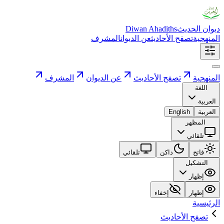
ديوان الحديث
Diwan Ahadiths
المنهجية
تصفح الأحاديث
عن الديوان
المشرف
المنهجية
تصفح الأحاديث
عن الديوان
المشرف
اللغة
العربية
العربية
English
المظهر
تلقائي
فاتح
داكن
تلقائي
التشكيل
إظهار
إظهار
إخفاء
الرئيسية
تصفح الأحاديث