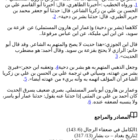
1
. ورواه الخطيب :«أخبرنا الطاهري، قال: أخبرنا أبو القاسم علي بن
الحسن بن علي بن زكريا الشاعر، قال: حدثنا أبو جعفر محمد بن
جرير الطبري، قال: حدثنا بشر بن دحية».
2
.
كلاهما (بشر بن دحية) و(عمار ابن هارون المستملي) عن قزعة بن
سويد، عن ابن أبي مليكة، عن ابن عباس مرفوعا..
قال ابن الجوزي:«هذا حديث لا يصح والمتهم به الشاعر. وقد قال أبو
حاتم: الرازي لا يحتج بقزعة بن سويد. وقال أحمد: هو مضطرب
الحديث».
3
وجعل الذهبي المتهم به هو بشر بن دحية
4
. وتعقبه ابن حجر:«فبرئ
بشر من عهدته، وسيأتي في ترجمة علي بن الحسن بن علي بن زكريا
الشاعر أن المؤلف اتهمه به وأنه بريء من عهدته أيضا».
5
.
وعمار بن هارون أبو ياسر المستملي. بصري ضعيف يسرق الحديث
كان أحمد بن علي بن المثنى إذا حدثنا عنه يقول: حدثنا عمار أبو ياسر،
ولا ينسبه لضعفه عنده.
6
.
المصادر والمراجع
1
الكامل في ضعفاء الرجال (6/ 143)
2
تاريخ بغداد – ت بشار (13/ 317)