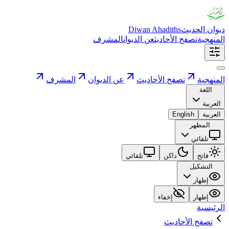
ديوان الحديث
Diwan Ahadiths
المنهجية
تصفح الأحاديث
عن الديوان
المشرف
المنهجية
تصفح الأحاديث
عن الديوان
المشرف
اللغة
العربية
العربية
English
المظهر
تلقائي
فاتح
داكن
تلقائي
التشكيل
إظهار
إظهار
إخفاء
الرئيسية
تصفح الأحاديث