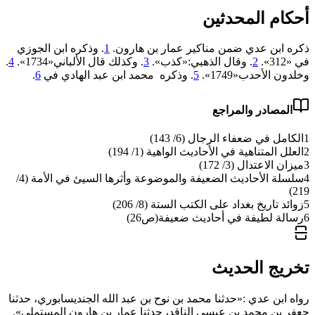
أحكام المحدثين
ذكره ابن عدي ضمن مناكير عمار بن هارون.
1
. وذكره ابن الجوزي
في «312».
2
. وقال الذهبي:«كذب».
3
. وكذلك قال الألباني«‌‌1734».
4
.
وخلدون الأحدب«1749».
5
. وذكره محمد ابن عبد الهادي في
6
.
المصادر والمراجع
1
الكامل في ضعفاء الرجال (6/ 143)
2
العلل المتناهية في الأحاديث الواهية (1/ 194)
3
ميزان الاعتدال (3/ 172)
4
سلسلة الأحاديث الضعيفة والموضوعة وأثرها السيئ في الأمة (4/
219)
5
زوائد تاريخ بغداد على الكتب الستة (8/ 206)
6
رسالة لطيفة في أحاديث ضعيفة(ص26)
تخريج الحديث
رواه ابن عدي :«حدثنا محمد بن نوح بن عبد الله الجنديسابوري، حدثنا
جعفر بن محمد بن عيسى الناقد، حدثنا عمار بن هارون المستملي».