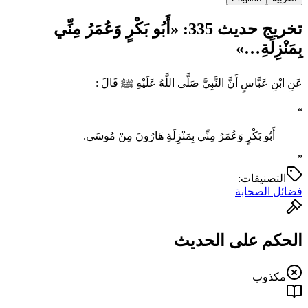
تخريج حديث 335: «أَبُو بَكْرٍ ‌وَعُمَرُ ‌مِنِّي
‌بِمَنْزِلَةِ…»
عَنِ ابْنِ عَبَّاسٍ أَنَّ النَّبِيَّ صَلَّى اللَّهُ عَلَيْهِ ﷺ قَالَ :
“
أَبُو بَكْرٍ ‌وَعُمَرُ ‌مِنِّي ‌بِمَنْزِلَةِ ‌هَارُونَ مِنْ مُوسَى.
”
التصنيفات:
فضائل الصحابة
الحكم على الحديث
مكذوب