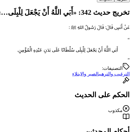
تخريج حديث 342: «أَبَي اللَّهُ أَنْ يَجْعَلَ لِلْبِلَى…»
عَنْ أَنَسٍ قَالَ: قَالَ رَسُولُ اللهِ ﷺ :
“
أَبَي اللَّهُ أَنْ يَجْعَلَ لِلْبِلَى سُلْطَانًا عَلَى ‌بَدَنِ ‌عَبْدِهِ ‌الْمُؤْمِنِ.
”
التصنيفات:
الترغيب والترهيب
الصبر والابتلاء
الحكم على الحديث
مكذوب
أحكام المحدثين