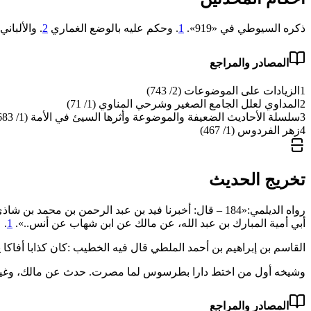
ذكره السيوطي في «919».
1
. وحكم عليه بالوضع الغماري
2
. والألباني«‌‌471
المصادر والمراجع
1
الزيادات على الموضوعات (2/ 743)
2
المداوي لعلل الجامع الصغير وشرحي المناوي (1/ 71)
3
سلسلة الأحاديث الضعيفة والموضوعة وأثرها السيئ في الأمة (1/ 683)
4
زهر الفردوس (1/ 467)
تخريج الحديث
رواه الديلمي:«184 – قال: أخبرنا فيد بن عبد الرحمن ب
أبي أمية المبارك بن عبد الله، عن مالك عن ابن شهاب عن أنس..».
1
.
القاسم بن إبراهيم بن أحمد الملطي قال فيه الخطيب :كان ‌كذابا ‌أفاك
وشيخه أول من ‌اختط ‌دارا ‌بطرسوس لما مصرت. حدث عن مالك، وغير
المصادر والمراجع