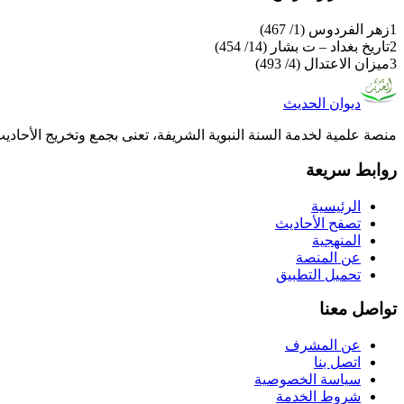
1
زهر الفردوس (1/ 467)
2
تاريخ بغداد – ت بشار (14/ 454)
3
ميزان الاعتدال (4/ 493)
ديوان الحديث
منصة علمية لخدمة السنة النبوية الشريفة، تعنى بجمع وتخريج الأحادي
روابط سريعة
الرئيسية
تصفح الأحاديث
المنهجية
عن المنصة
تحميل التطبيق
تواصل معنا
عن المشرف
اتصل بنا
سياسة الخصوصية
شروط الخدمة