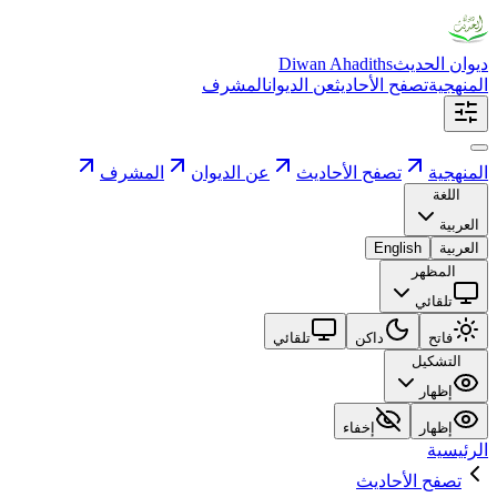
ديوان الحديث
Diwan Ahadiths
المنهجية
تصفح الأحاديث
عن الديوان
المشرف
المنهجية
تصفح الأحاديث
عن الديوان
المشرف
اللغة
العربية
العربية
English
المظهر
تلقائي
فاتح
داكن
تلقائي
التشكيل
إظهار
إظهار
إخفاء
الرئيسية
تصفح الأحاديث