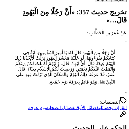
تخريج حديث 357: «أَنَّ رَجُلًا مِنَ الْيَهُودِ
قَالَ…»
عَنْ عُمَرَ بْنِ الْخَطَّابِ :
“
أَنَّ رَجُلًا مِنَ الْيَهُودِ قَالَ لَهُ: يَا أَمِيرَ الْمُؤْمِنِينَ، آيَةٌ فِي
كِتَابِكُمْ تَقْرَءُونَهَا، لَوْ عَلَيْنَا مَعْشَرَ الْيَهُودِ نَزَلَتْ لَاتَّخَذْنَا ذَلِكَ
الْيَوْمَ عِيدًا. قَالَ: أَيُّ آيَةٍ؟. قَالَ: {الْيَوْمَ أَكْمَلْتُ لَكُمْ دِينَكُمْ
وَأَتْمَمْتُ عَلَيْكُمْ نِعْمَتِي وَرَضِيتُ لَكُمُ الْإِسْلَامَ دِينًا}. قَالَ
عُمَرُ: قَدْ عَرَفْنَا ذَلِكَ الْيَوْمَ وَالْمَكَانَ الَّذِي نَزَلَتْ فِيهِ عَلَى
النَّبِيِّ ﷺ، وَهُوَ قَائِمٌ بِعَرَفَةَ يَوْمَ جُمُعَةٍ.
”
التصنيفات:
القرآن وفضائله
فضائل الأوقات
فضائل الصحابة
يوم عرفة
الحكم على الحديث