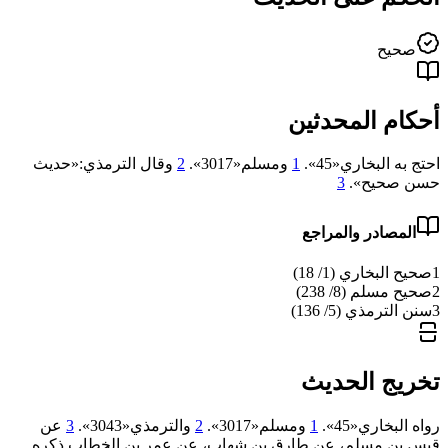
صحيح
أحكام المحدثين
احتج به البخاري«45».
1
ومسلم«3017».
2
وقال الترمذي:«حديث
حسن صحيح».
3
المصادر والمراجع
1
صحيح البخاري (1/ 18)
2
صحيح مسلم (8/ 238)
3
سنن الترمذي (5/ 136)
تخريج الحديث
رواه البخاري«45».
1
ومسلم«3017».
2
والترمذي«3043».
3
عن
قيس بن مسلم، عن طارق بن شهاب، عن عمر بن الخطاب ذكره.