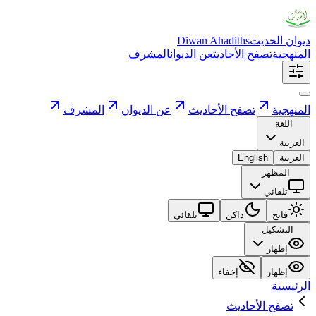
ديوان الحديث
Diwan Ahadiths
المنهجية
تصفح الأحاديث
عن الديوان
المشرف
المنهجية
تصفح الأحاديث
عن الديوان
المشرف
اللغة
العربية
العربية
English
المظهر
تلقائي
فاتح
داكن
تلقائي
التشكيل
إظهار
إظهار
إخفاء
الرئيسية
تصفح الأحاديث