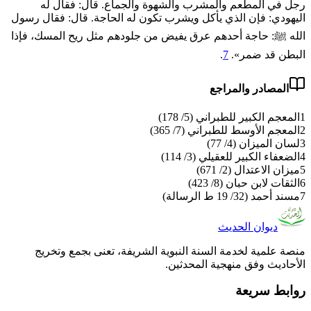
رجل في المطعم والمشرب والشهوة والجماع. قال: فقال له
اليهودي: فإن الذي يأكل ويشرب تكون له الحاجة. قال: فقال رسول
الله ﷺ: حاجة أحدهم عرق يفيض من جلودهم مثل ريح المسك، فإذا
البطن قد ضمر».
7
.
المصادر والمراجع
1
المعجم الكبير للطبراني (5/ 178)
2
المعجم الأوسط للطبراني (7/ 365)
3
لسان الميزان (4/ 77)
4
الضعفاء الكبير للعقيلي (3/ 114)
5
ميزان الاعتدال (2/ 671)
6
الثقات لابن حبان (8/ 423)
7
مسند أحمد (32/ 19 ط الرسالة)
ديوان الحديث
منصة علمية لخدمة السنة النبوية الشريفة، تعنى بجمع وتخريج
الأحاديث وفق منهجية المحدثين.
روابط سريعة