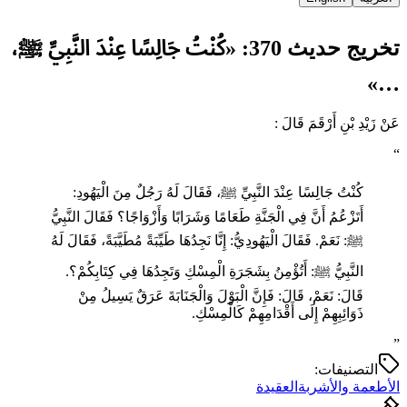
تخريج حديث 370: «كُنْتُ جَالِسًا عِنْدَ النَّبِيِّ ﷺ،
…»
عَنْ زَيْدِ بْنِ أَرْقَمَ قَالَ :
“
كُنْتُ جَالِسًا عِنْدَ النَّبِيِّ ﷺ، فَقَالَ لَهُ رَجُلٌ مِنَ الْيَهُودِ:
أَتَزْعُمُ أَنَّ فِي الْجَنَّةِ طَعَامًا وَشَرَابًا وَأَزْوَاجًا؟ فَقَالَ النَّبِيُّ
ﷺ: نَعَمْ. فَقَالَ الْيَهُودِيُّ: إِنَّا نَجِدُهَا طَيِّبَةً مُطَيَّبَةً، فَقَالَ لَهُ
النَّبِيُّ ﷺ: أَتُؤْمِنُ بِشَجَرَةِ الْمِسْكِ وَتَجِدُهَا فِي كِتَابِكُمْ؟.
قَالَ: نَعَمْ، قَالَ: فَإِنَّ الْبَوْلَ وَالْجَنَابَةَ عَرَقٌ يَسِيلُ مِنْ
ذَوَائِبِهِمْ إِلَى أَقْدَامِهِمْ كَالْمِسْكِ.
”
التصنيفات:
الأطعمة والأشربة
العقيدة