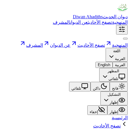
ديوان الحديث
Diwan Ahadiths
المنهجية
تصفح الأحاديث
عن الديوان
المشرف
المنهجية
تصفح الأحاديث
عن الديوان
المشرف
اللغة
العربية
العربية
English
المظهر
تلقائي
فاتح
داكن
تلقائي
التشكيل
إظهار
إظهار
إخفاء
الرئيسية
تصفح الأحاديث