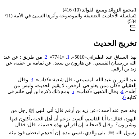
1
مجمع الزوائد ومنبع الفوائد (10/ 416)
2
سلسلة الأحاديث الضعيفة والموضوعة وأثرها السيئ في الأمة (11/
534)
تخريج الحديث
بهذا السياق عند الطبراني«5010».
1
. «7741».
2
. من طريق : عن عبد
الله بن سنان القيسي، عن هارون بن سعد، عن ثمامة بن عقبة، عن
زيد بن أرقم..
عبد النور بن عبد الله المسمعي، قال شعبة:«كذاب».
3
. وقال
العقيلي:«كان ممن يغلو في الرفض، لا يقيم الحديث، وليس من
أهله».
4
. وقال الذهبي:«كذاب».
5
. ومع ذلك ذكره ابن أبي حاتم في
كتابه
6
.
وقد صح عند أحمد :«عن زيد بن أرقم قال: أتى النبي ﷺ رجل من
اليهود، فقال: يا أبا القاسم، ألست تزعم أن أهل الجنة ‌يأكلون ‌فيها
‌ويشربون؟. وقال لأصحابه: إن أقر لي بهذه خصمته. قال: فقال
رسول الله ﷺ: بلى والذي نفسي بيده، إن أحدهم ليعطى قوة مئة