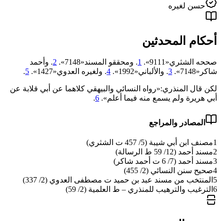
حسن لغيره
أحكام المحدثين
صححه الشثري«9111».
1
. ومحققو المسند«7148».
2
. وأحمد
شاكر«7148».
3
. والألباني«1992».
4
. ولغيره العدوي«1427».
5
.
لكن قال المنذري:«رواه النسائي والبيهقي كلاهما عن أبي قلابة عن
أبي هريرة ولم يسمع منه فيما أعلم».
6
.
المصادر والمراجع
1
مصنف ابن أبي شيبة (5/ 457 ت الشثري)
2
مسند أحمد (12/ 59 ط الرسالة)
3
مسند أحمد (7/ 6 ت أحمد شاكر)
4
صحيح سنن النسائي (2/ 455)
5
المنتخب من مسند عبد بن حميد ت مصطفى العدوي (2/ 337)
6
الترغيب والترهيب للمنذري – ط العلمية (2/ 59)