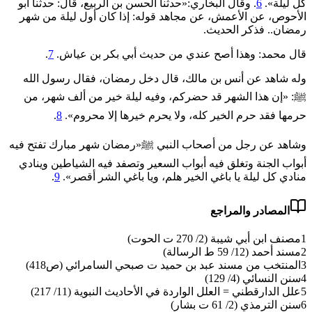
كل ليلة».
6
. وقال البخاري:«حدثنا الحسن بن الربيع، قال: حدثنا أبو
الأحوص، عن الأعمش، عن مجاهد قوله: إذا ‌كان ‌أول ‌ليلة ‌من ‌شهر
‌رمضان.. فذكر الحديث.
قال محمد: وهذا أصح عندي من حديث أبي بكر بن عياش.
7
.
وله شاهد عن أنس بن مالك، قال دخل رمضان، فقال رسول الله
ﷺ: «إن هذا الشهر قد حضركم، وفيه ليلة خير من ألف شهر، من
حرمها فقد حرم الخير كله، ولا يحرم خيرها إلا محروم».
8
.
وشاهد عن رجل من أصحاب النبي ﷺ«رمضان شهر مبارك تفتح فيه
أبواب الجنة وتغلق فيه أبواب السعير وتصفد فيه الشياطين وينادي
منادي كل ليلة يا باغي الخير هلم، ويا باغي الشر أقصر».
9
.
المصادر والمراجع
1
مصنف ابن أبي شيبة (2/ 270 ت الحوت)
2
مسند أحمد (12/ 59 ط الرسالة)
3
المنتخب من مسند عبد بن حميد ت صبحي السامرائي (ص418)
4
سنن النسائي (4/ 129)
5
علل الدارقطني = العلل الواردة في الأحاديث النبوية (11/ 217)
6
سنن الترمذي (2/ 61 ت بشار)