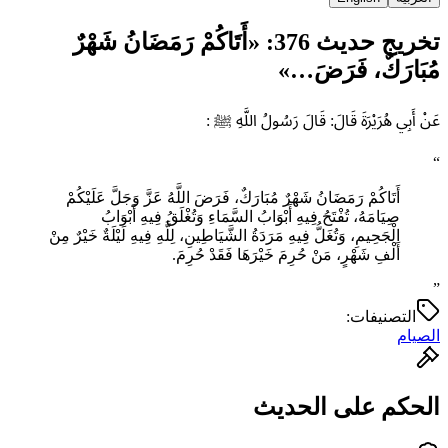
تخريج حديث 376: «أَتَاكُمْ رَمَضَانُ شَهْرٌ
مُبَارَكٌ، فَرَضَ…»
عَنْ أَبِي هُرَيْرَةَ قَالَ: قَالَ رَسُولُ اللَّهِ ﷺ :
“
أَتَاكُمْ رَمَضَانُ شَهْرٌ مُبَارَكٌ، فَرَضَ اللَّهُ عَزَّ وَجَلَّ عَلَيْكُمْ
صِيَامَهُ، تُفْتَحُ فِيهِ أَبْوَابُ السَّمَاءِ وَتُغْلَقُ فِيهِ أَبْوَابُ
الْجَحِيمِ، وَتُغَلُّ فِيهِ مَرَدَةُ الشَّيَاطِينِ، لِلَّهِ فِيهِ لَيْلَةٌ خَيْرٌ مِنْ
أَلْفِ شَهْرٍ، مَنْ حُرِمَ خَيْرَهَا فَقَدْ حُرِمَ.
”
التصنيفات:
الصيام
الحكم على الحديث