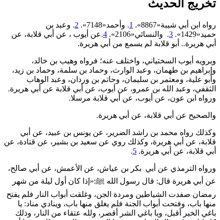
تخريج الحديث
رواه ابن أبي شيبة«8867».
1
. وأحمد«7148».
2
. وعبد بن
حميد«1429».
3
. والنسائي«2106».
4
.عن أيوب ، عن أبي قلابة، عن
أبي هريرة.. أبو قلابة لم يسمع من أبي هريرة.
ويرويه أيوب السختياني، واختلف عنه؛ فرواه وهيب بن خالد،
وإبراهيم بن طهمان، وعبد الوارث، وحماد بن سلمة، وحماد بن زيد،
وأبو علية، ومعتمر بن سليمان، وحاتم بن وردان، وعبد الوهاب
الثقفي، وعبد الله بن عمرو، عن أيوب، عن أبي قلابة عن أبي هريرة.
ورواه ابن عون، عن أيوب، عن أبي قلابة مرسلا.
والصحيح عن أبي قلابة، عن أبي هريرة.
وكذلك رواه محمد بن راشد الضرير، عن يونس بن عبيد، عن أبي
قلابة، عن أبي هريرة، وكذلك روي عن سعيد بن بشير، عن قتادة، عن
أبي قلابة، عن أبي هريرة.
5
.
ورواه الترمذي عن أبي بكر بن عياش، عن الأعمش، عن أبي صالح،
عن أبي هريرة قال: قال رسول الله ﷺ:«إذا ‌كان ‌أول ‌ليلة ‌من ‌شهر
‌رمضان صفدت الشياطين ومردة الجن، وغلقت أبواب النار فلم يفتح
منها باب، وفتحت أبواب الجنة فلم يغلق منها باب، وينادي مناد: يا
باغي الخير أقبل، ويا باغي الشر أقصر، ولله عتقاء من النار، وذلك