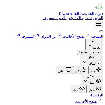
ديوان الحديث
Diwan Ahadiths
المنهجية
تصفح الأحاديث
عن الديوان
المشرف
المنهجية
تصفح الأحاديث
عن الديوان
المشرف
اللغة
العربية
العربية
English
المظهر
تلقائي
فاتح
داكن
تلقائي
التشكيل
إظهار
إظهار
إخفاء
الرئيسية
تصفح الأحاديث