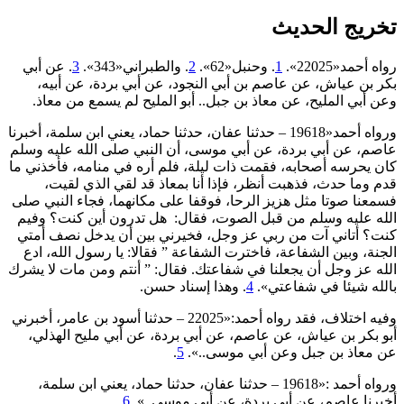
تخريج الحديث
رواه أحمد«22025».
1
. وحنبل«62».
2
. والطبراني«343».
3
. عن أبي
بكر بن عياش، عن عاصم بن أبي النجود، عن أبي بردة، عن أبيه،
وعن أبي المليح، عن معاذ بن جبل.. أبو المليح لم يسمع من معاذ.
ورواه أحمد«19618 – حدثنا عفان، حدثنا حماد، يعني ابن سلمة، أخبرنا
عاصم، عن أبي بردة، عن أبي موسى، أن النبي صلى الله عليه وسلم
كان يحرسه أصحابه، فقمت ذات ليلة، فلم أره في منامه، فأخذني ما
قدم وما حدث، فذهبت أنظر، فإذا أنا بمعاذ قد لقي الذي لقيت،
فسمعنا صوتا مثل هزيز الرحا، فوقفا على مكانهما، فجاء النبي صلى
الله عليه وسلم من قبل الصوت، فقال: هل تدرون أين كنت؟ وفيم
كنت؟ أتاني آت من ربي عز وجل، فخيرني بين أن يدخل نصف أمتي
الجنة، وبين الشفاعة، فاخترت الشفاعة ” فقالا: يا رسول الله، ادع
الله عز وجل أن يجعلنا في شفاعتك. فقال: ” أنتم ومن مات لا يشرك
بالله شيئا في شفاعتي».
4
. وهذا إسناد حسن.
وفيه اختلاف، فقد رواه أحمد:«22025 – حدثنا أسود بن عامر، أخبرني
أبو بكر بن عياش، عن عاصم، عن أبي بردة، عن أبي مليح الهذلي،
عن معاذ بن جبل وعن أبي موسى..».
5
.
ورواه أحمد :«19618 – حدثنا عفان، حدثنا حماد، يعني ابن سلمة،
أخبرنا عاصم، عن أبي بردة، عن أبي موسى..».
6
.