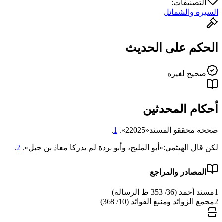
التصنيفات:
السيرة والشمائل
الحكم على الحديث
صحيح لغيره
أحكام المحدثين
صححه محققو المسند«22025».
1
.
لكن قال الهيثمي:«أبو المليح، وأبو بردة لم يدركا معاذ بن جبل».
2
.
المصادر والمراجع
1
مسند أحمد (36/ 353 ط الرسالة)
2
مجمع الزوائد ومنبع الفوائد (10/ 368)