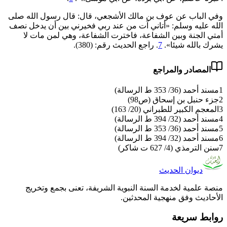
وفي الباب عن عوف بن مالك الأشجعي، قال: قال رسول الله صلى
الله عليه وسلم: «أتاني آت من عند ربي ‌فخيرني ‌بين ‌أن ‌يدخل ‌نصف
أمتي الجنة وبين الشفاعة، فاخترت الشفاعة، وهي لمن مات لا
يشرك بالله شيئا».
7
. راجع الحديث رقم: (380).
المصادر والمراجع
1
مسند أحمد (36/ 353 ط الرسالة)
2
جزء حنبل بن إسحاق (ص98)
3
المعجم الكبير للطبراني (20/ 163)
4
مسند أحمد (32/ 394 ط الرسالة)
5
مسند أحمد (36/ 353 ط الرسالة)
6
مسند أحمد (32/ 394 ط الرسالة)
7
سنن الترمذي (4/ 627 ت شاكر)
ديوان الحديث
منصة علمية لخدمة السنة النبوية الشريفة، تعنى بجمع وتخريج
الأحاديث وفق منهجية المحدثين.
روابط سريعة