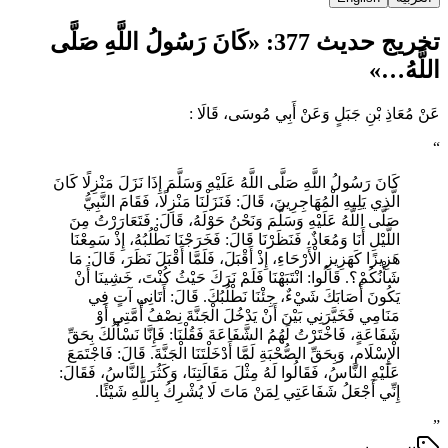
تخريج حديث 377: «كَانَ رَسُولُ اللَّهِ صَلَّى
اللَّهُ…»
عَنْ مُعَاذِ بْنِ جَبَلٍ وَعَنْ أَبِي مُوسَى، قَالَا :
“
كَانَ رَسُولُ اللَّهِ صَلَّى اللَّهُ عَلَيْهِ وَسَلَّمَ إِذَا نَزَلَ مَنْزِلًا كَانَ
الَّذِي يَلِيهِ الْمُهَاجِرِينَ، قَالَ: فَنَزَلْنَا مَنْزِلًا، فَقَامَ النَّبِيُّ
صَلَّى اللَّهُ عَلَيْهِ وَسَلَّمَ وَنَحْنُ حَوْلَهُ، قَالَ: فَتَعَارَرْتُ مِنَ
اللَّيْلِ أَنَا وَمُعَاذٌ، فَنَظَرْنَا قَالَ: فَخَرَجْنَا نَطْلُبُهُ، إِذْ سَمِعْنَا
هَزِيزًا كَهَزِيزِ الْأَرْحَاءِ، إِذْ أَقْبَلَ، فَلَمَّا أَقْبَلَ نَظَرَ، قَالَ: مَا
شَأْنُكُمْ؟. قَالُوا: انْتَبَهْنَا فَلَمْ نَرَكَ حَيْثُ كُنْتَ، خَشِينَا أَنْ
يَكُونَ أَصَابَكَ شَيْءٌ، جِئْنَا نَطْلُبُكَ. قَالَ: أَتَانِي آتٍ فِي
مَنَامِي فَخَيَّرَنِي بَيْنَ أَنْ يَدْخُلَ الْجَنَّةَ نِصْفُ أُمَّتِي أَوْ
شَفَاعَةٍ، فَاخْتَرْتُ لَهُمُ الشَّفَاعَةَ فَقُلْنَا: فَإِنَّا نَسْأَلُكَ بِحَقِّ
الْإِسْلَامِ، وَبِحَقِّ الصُّحْبَةِ لَمَّا أَدْخَلْتَنَا الْجَنَّةَ. قَالَ: فَاجْتَمَعَ
عَلَيْهِ النَّاسُ، فَقَالُوا لَهُ مِثْلَ مَقَالَتِنَا، وَكَثُرَ النَّاسُ، فَقَالَ:
إِنِّي أَجْعَلُ شَفَاعَتِي لِمَنْ مَاتَ لَا يُشْرِكُ بِاللَّهِ شَيْئًا.
”