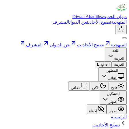
ديوان الحديث
Diwan Ahadiths
المنهجية
تصفح الأحاديث
عن الديوان
المشرف
المنهجية
تصفح الأحاديث
عن الديوان
المشرف
اللغة
العربية
العربية
English
المظهر
تلقائي
فاتح
داكن
تلقائي
التشكيل
إظهار
إظهار
إخفاء
الرئيسية
تصفح الأحاديث