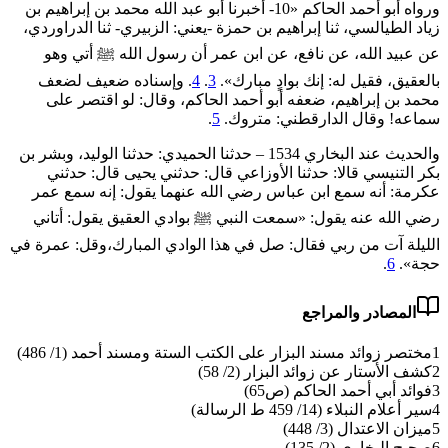
ورواه أبو أحمد الحاكم «10- أخبرنا أبو عبد الله محمد بن إبراهيم بن
زياد الطيالسي، ثنا إبراهيم بن حمزة -يعني: الزبيري- ثنا الدراوردي،
عن عبيد الله، عن نافع، عن ابن عمر أن رسول الله ﷺ أتي وهو
بالعقيق، فقيل له: ‌إنك ‌بوادٍ ‌مبارك».
3
.
4
. وإسناده ضعيف لضعف
محمد بن إبراهيم، ضعفه أبو أحمد الحاكم، وقال: لو اقتصر على
سماعه! وقال الدارقطني: متروك.
5
.
والحديث عند البخاري 1534 – حدثنا الحميدي: حدثنا الوليد، وبشر بن
بكر التنيسي قالا: حدثنا الأوزاعي قال: حدثني يحيى قال: حدثني
عكرمة: أنه سمع ابن عباس رضي الله عنهما يقول: إنه سمع عمر
رضي الله عنه يقول: «سمعت النبي ﷺ بوادي العقيق يقول: أتاني
الليلة آت من ربي فقال: صل في هذا الوادي المبارك،وقل: عمرة في
حجة».
6
.
المصادر والمراجع
1
مختصر زوائد مسند البزار على الكتب الستة ومسند أحمد (1/ 486)
2
كشف الأستار عن زوائد البزار (2/ 58)
3
فوائد أبي أحمد الحاكم (ص65)
4
سير أعلام النبلاء (14/ 459 ط الرسالة)
5
ميزان الاعتدال (3/ 448)
6
صحيح البخاري (2/ 135)