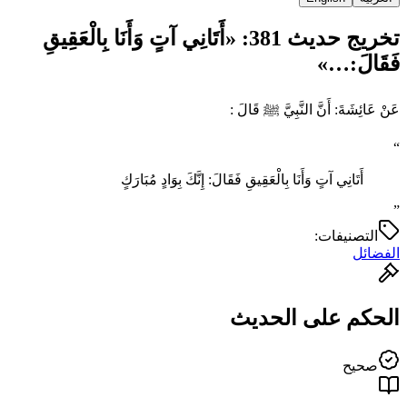
تخريج حديث 381: «أَتَانِي آتٍ وَأَنَا بِالْعَقِيقِ
فَقَالَ:…»
عَنْ عَائِشَةَ: أَنَّ النَّبِيَّ ﷺ قَالَ :
“
أَتَانِي آتٍ وَأَنَا بِالْعَقِيقِ فَقَالَ: إِنَّكَ بِوَادٍ مُبَارَكٍ
”
التصنيفات:
الفضائل
الحكم على الحديث
صحيح