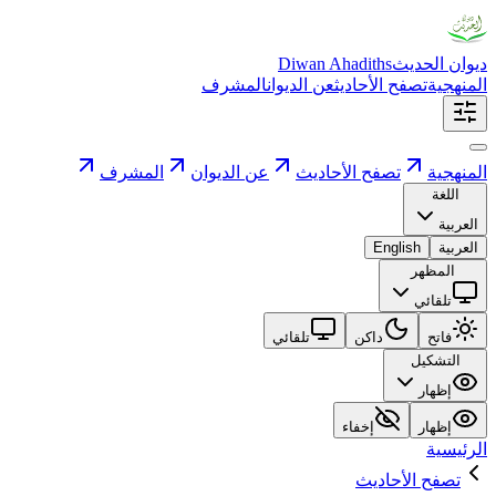
ديوان الحديث
Diwan Ahadiths
المنهجية
تصفح الأحاديث
عن الديوان
المشرف
المنهجية
تصفح الأحاديث
عن الديوان
المشرف
اللغة
العربية
العربية
English
المظهر
تلقائي
فاتح
داكن
تلقائي
التشكيل
إظهار
إظهار
إخفاء
الرئيسية
تصفح الأحاديث