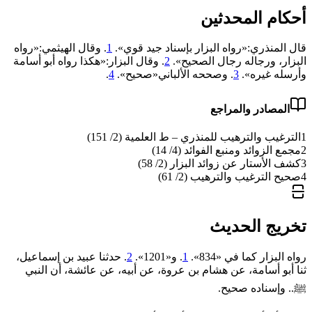
أحكام المحدثين
قال المنذري:«رواه البزار بإسناد جيد قوي».
1
. وقال الهيثمي:«رواه
البزار، ورجاله رجال الصحيح».
2
. وقال البزار:«هكذا رواه أبو أسامة
وأرسله غيره».
3
. وصححه الألباني«صحيح».
4
.
المصادر والمراجع
1
الترغيب والترهيب للمنذري – ط العلمية (2/ 151)
2
مجمع الزوائد ومنبع الفوائد (4/ 14)
3
كشف الأستار عن زوائد البزار (2/ 58)
4
صحيح الترغيب والترهيب (2/ 61)
تخريج الحديث
رواه البزار كما في «834».
1
. و«1201».
2
. حدثنا عبيد بن إسماعيل،
ثنا أبو أسامة، عن هشام بن عروة، عن أبيه، عن عائشة، أن النبي
ﷺ.. وإسناده صحيح.