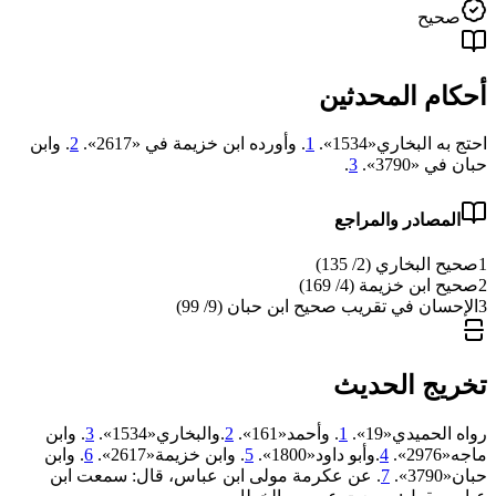
صحيح
أحكام المحدثين
احتج به البخاري«1534».
1
. وأورده ابن خزيمة في «2617».
2
. وابن
حبان في «3790».
3
.
المصادر والمراجع
1
صحيح البخاري (2/ 135)
2
صحيح ابن خزيمة (4/ 169)
3
الإحسان في تقريب صحيح ابن حبان (9/ 99)
تخريج الحديث
رواه الحميدي«19».
1
. وأحمد«161».
2
.والبخاري«1534».
3
. وابن
ماجه«2976».
4
.وأبو داود«1800».
5
. وابن خزيمة«2617».
6
. وابن
حبان«3790».
7
. عن عكرمة مولى ابن عباس، قال: سمعت ابن