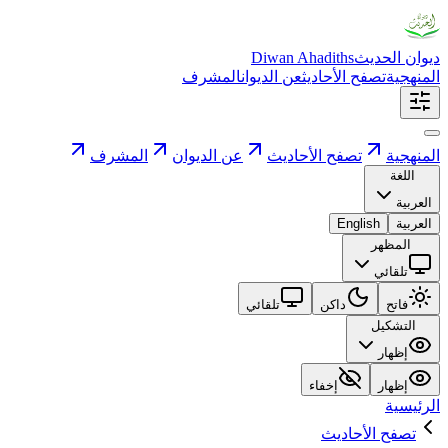
ديوان الحديث
Diwan Ahadiths
المنهجية
تصفح الأحاديث
عن الديوان
المشرف
المنهجية
تصفح الأحاديث
عن الديوان
المشرف
اللغة
العربية
العربية
English
المظهر
تلقائي
فاتح
داكن
تلقائي
التشكيل
إظهار
إظهار
إخفاء
الرئيسية
تصفح الأحاديث