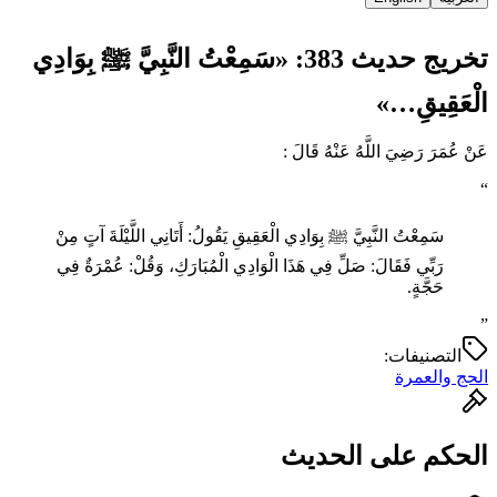
تخريج حديث 383: «سَمِعْتُ النَّبِيَّ ﷺ بِوَادِي
الْعَقِيقِ…»
عَنْ عُمَرَ رَضِيَ اللَّهُ عَنْهُ قَالَ :
“
سَمِعْتُ النَّبِيَّ ﷺ بِوَادِي الْعَقِيقِ يَقُولُ: أَتَانِي اللَّيْلَةَ آتٍ مِنْ
رَبِّي فَقَالَ: صَلِّ فِي هَذَا الْوَادِي الْمُبَارَكِ، وَقُلْ: عُمْرَةٌ فِي
حَجَّةٍ.
”
التصنيفات:
الحج والعمرة
الحكم على الحديث