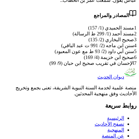
عباس يقول: سمعت عمر بن الخطاب..
المصادر والمراجع
1
مسند الحميدي (1/ 157)
2
مسند أحمد (1/ 299 ط الرسالة)
3
صحيح البخاري (2/ 135)
4
سنن ابن ماجه (2/ 991 ت عبد الباقي)
5
سنن أبي داود (2/ 93 ط مع عون المعبود)
6
صحيح ابن خزيمة (4/ 169)
7
الإحسان في تقريب صحيح ابن حبان (9/ 99)
ديوان الحديث
منصة علمية لخدمة السنة النبوية الشريفة، تعنى بجمع وتخريج
الأحاديث وفق منهجية المحدثين.
روابط سريعة
الرئيسية
تصفح الأحاديث
المنهجية
عن المنصة