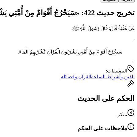
تخريج حديث 422: «سَيَخْرُجُ أَقْوَامٌ مِنْ أُمَّتِي يَشْرَبُونَ…»
عَنْ عُقْبَةَ قَالَ: قَالَ رَسُولُ اللَّهِ ﷺ:
“
سَيَخْرُجُ أَقْوَامٌ مِنْ أُمَّتِي يَشْرَبُونَ الْقُرْآنَ كَشُرْبِهِمُ الْمَاءَ.
”
التصنيفات:
الفتن وأشراط الساعة
القرآن وفضائله
الحكم على الحديث
منكر
ملاحظات على الحكم