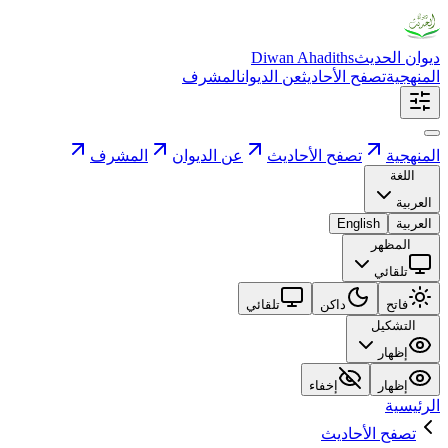
ديوان الحديث
Diwan Ahadiths
المنهجية
تصفح الأحاديث
عن الديوان
المشرف
المنهجية
تصفح الأحاديث
عن الديوان
المشرف
اللغة
العربية
العربية
English
المظهر
تلقائي
فاتح
داكن
تلقائي
التشكيل
إظهار
إظهار
إخفاء
الرئيسية
تصفح الأحاديث