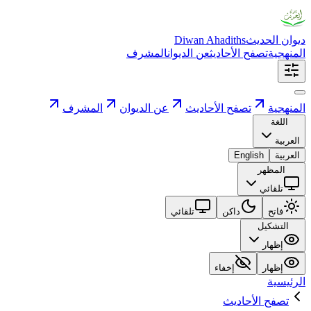
ديوان الحديث
Diwan Ahadiths
المنهجية
تصفح الأحاديث
عن الديوان
المشرف
المنهجية
تصفح الأحاديث
عن الديوان
المشرف
اللغة
العربية
العربية
English
المظهر
تلقائي
فاتح
داكن
تلقائي
التشكيل
إظهار
إظهار
إخفاء
الرئيسية
تصفح الأحاديث