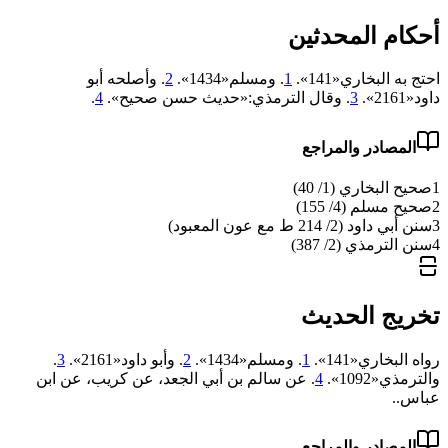
أحكام المحدثين
احتج به البخاري«141».
1
. ومسلم«1434».
2
. وأصلحه أبو
داود«2161».
3
. وقال الترمذي:«حديث حسن صحيح».
4
.
المصادر والمراجع
1
صحيح البخاري (1/ 40)
2
صحيح مسلم (4/ 155)
3
سنن أبي داود (2/ 214 ط مع عون المعبود)
4
سنن الترمذي (2/ 387)
تخريج الحديث
رواه البخاري«141».
1
. ومسلم«1434».
2
. وأبو داود«2161».
3
.
والترمذي«1092».
4
. عن ‌سالم بن أبي الجعد، عن ‌كريب، عن ‌ابن
عباس..
المصادر والمراجع