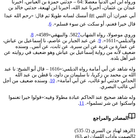
ورواه ابن أبي الدنيا معضلا :64 – حدثني حمزة بن العباس، أخبرنا
عبدان بن عثمان، أخبرنا عبد الله، أخبرنا ابن لهيعة، حدثني خالد بن
أبي عمران: أن النبي ﷺ أمسك لسانه طويلا ثم قال: «رحم الله عبدا
قال خيرا ‌فغنم، ‌أو ‌سكت عن سوء فسلم».
6
.
وروي موصولا، رواه الشهاب582
7
. والبيهقي«4589».
8
.
والديلمي«1611».
9
. عن عبد الجبار بن عاصم، نا إسماعيل بن عياش،
عن عمارة بن غزية عن ابن سبرة، عن ثابت، عن أنس.. وسنده
ضعيف لأنه من رواية إسماعيل بن عياش وهو ضعيف في روايته عن
غير أهل بلده.
وله شاهد عن أبي أمامة رواه الديلمي:«1616 – قال أبو الشيخ: نا عبد
الله بن محمد بن زكريا، نا سليمان بن داود، نا قطن بن عبد الله
الحداني حدثني أبو غالب، عن أبي أمامة».
10
. وسنده ضعيف من أجل
أبي غالب البصري.
وله شاهد صحيح عند الحاكم عبادة مطولا وفيه:‌«قولوا ‌خيرا ‌تغنموا
واسكتوا عن شر تسلموا».
11
.
المصادر والمراجع
1
الزهد لهناد بن السري (2/ 535)
2
الصمت وآداب اللسان (ص63)