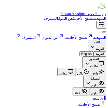
ديوان الحديث
Diwan Ahadiths
المنهجية
تصفح الأحاديث
عن الديوان
المشرف
المنهجية
تصفح الأحاديث
عن الديوان
المشرف
اللغة
العربية
العربية
English
المظهر
تلقائي
فاتح
داكن
تلقائي
التشكيل
إظهار
إظهار
إخفاء
الرئيسية
تصفح الأحاديث