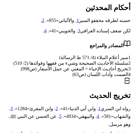
أحكام المحدثين
حسنه لطرقه محققو السير
1
. والألباني«‌‌855».
2
.
لكن ضعف إسناده العراقي
3
. والحويني«41».
4
.
المصادر والمراجع
1
سير أعلام النبلاء (4/ 571 ط الرسالة)
2
سلسلة الأحاديث الصحيحة وشيء من فقهها وفوائدها (2/ 510)
3
تخريج أحاديث الإحياء = المغني عن حمل الأسفار (ص998)
4
الصمت وآداب اللسان (ص63)
تخريج الحديث
رواه ابن السري
1
. وابن أبي الدنيا«41».
2
. وابن المقرئ«1284».
3
.
والشهاب«581».
4
. والبيهقي«4934».
5
. عن الحسن عن النبي ﷺ..
وهو مرسل.