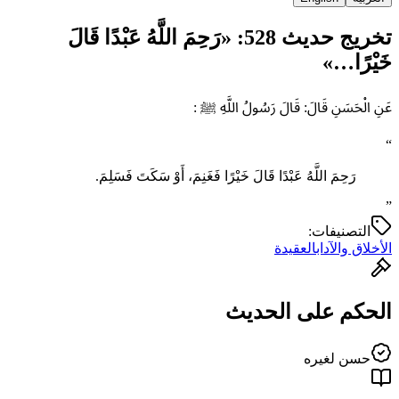
تخريج حديث 528: «رَحِمَ اللَّهُ عَبْدًا قَالَ
خَيْرًا…»
عَنِ الْحَسَنِ قَالَ: قَالَ رَسُولُ اللَّهِ ﷺ :
“
رَحِمَ اللَّهُ عَبْدًا قَالَ خَيْرًا فَغَنِمَ، أَوْ سَكَتَ فَسَلِمَ.
”
التصنيفات:
الأخلاق والآداب
العقيدة
الحكم على الحديث
حسن لغيره