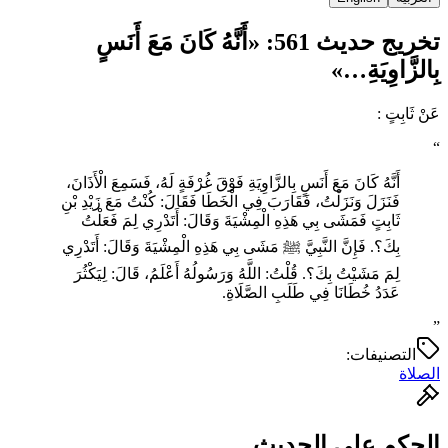
تخريج حديث 561: «أَنَّهُ كَانَ مَعَ أَنَسٍ
بِالزَّاوِيَةِ…»
عَنْ ثَابِتٍ :
“
أَنَّهُ كَانَ مَعَ أَنَسٍ بِالزَّاوِيَةِ فَوْقَ غُرْفَةٍ لَهُ، فَسَمِعَ الْأَذَانَ،
فَنَزَلَ وَنَزَلْتُ، فَقَارَبَ فِي الْخَطَا فَقَالَ: كُنْتُ مَعَ زَيْدِ بْنِ
ثَابِتٍ فَمَشَى بِي هَذِهِ الْمِشْيَةَ وَقَالَ: أَتَدْرِي لِمَ فَعَلْتُ
بِكَ؟. فَإِنَّ النَّبِيَّ ﷺ مَشَى بِي هَذِهِ الْمِشْيَةَ وَقَالَ: أَتَدْرِي
لِمَ مَشَيْتُ بِكَ؟. قُلْتُ: اللَّهُ وَرَسُولُهُ أَعْلَمُ، قَالَ: لِيَكْثُرَ
عَدَدُ خُطَانَا فِي طَلَبِ الصَّلَاةِ.
”
التصنيفات:
الصلاة
الحكم على الحديث