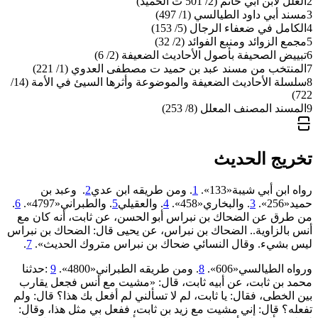
2
العلل لابن أبي حاتم (2/ 501 ت الحميد)
3
مسند أبي داود الطيالسي (1/ 497)
4
الكامل في ضعفاء الرجال (5/ 153)
5
مجمع الزوائد ومنبع الفوائد (2/ 32)
6
تبييض الصحيفة بأصول الأحاديث الضعيفة (2/ 6)
7
المنتخب من مسند عبد بن حميد ت مصطفى العدوي (1/ 221)
8
سلسلة الأحاديث الضعيفة والموضوعة وأثرها السيئ في الأمة (14/
722)
9
المسند المصنف المعلل (8/ 253)
تخريج الحديث
رواه ابن أبي شيبة«133».
1
. ومن طريقه ابن عدي
2
. وعبد بن
حميد«256».
3
. والبخاري«458».
4
. والعقيلي
5
. والطبراني«4797».
6
.
من طرق عن الضحاك بن نبراس أبو الحسن، عن ثابت، أنه كان مع
أنس بالزاوية.. الضحاك بن نبراس، عن يحيى قال: الضحاك بن نبراس
ليس بشيء. وقال النسائي ضحاك بن نبراس متروك الحديث».
7
.
ورواه الطيالسي«606».
8
. ومن طريقه الطبراني«4800».
9
:حدثنا
محمد بن ثابت، عن أبيه ثابت، قال: «مشيت مع أنس فجعل يقارب
بين الخطى، فقال: يا ثابت، لم لا تسألني لم أفعل بك هذا؟ قال: ولم
تفعله؟ قال: إني مشيت مع زيد بن ثابت، ففعل بي مثل هذا، وقال: