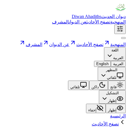
ديوان الحديث
Diwan Ahadiths
المنهجية
تصفح الأحاديث
عن الديوان
المشرف
المنهجية
تصفح الأحاديث
عن الديوان
المشرف
اللغة
العربية
العربية
English
المظهر
تلقائي
فاتح
داكن
تلقائي
التشكيل
إظهار
إظهار
إخفاء
الرئيسية
تصفح الأحاديث