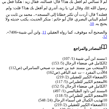
لم لا تسألني لم أفعل بك هذا؟ قال: فسألته، فقال زيد : هكذا فعل بي
رسول الله ﷺ، وقال لي: يا زيد، أتدري لم أفعل بك هذا؟ قلت: ولم
فعلته؟ قال: أردت أن ‌تكثر ‌خطانا ‌إلى ‌المسجد».. محمد بن ثابت بن
أسلم البناني البصري. قال أبو حاتم : منكر الحديث، يكتب حديثه ولا
يحتج به.
10
.
والصحيح أنه موقوف، كما رواه العقيلي
11
. وابن أبي شيبة«7406».
.
12
المصادر والمراجع
1
مسند ابن أبي شيبة (1/ 107)
2
الكامل في ضعفاء الرجال (5/ 153)
3
المنتخب من مسند عبد بن حميد ت صبحي السامرائي (ص112)
4
الأدب المفرد – ت عبد الباقي (ص162)
5
الضعفاء الكبير للعقيلي (2/ 219)
6
المعجم الكبير للطبراني (5/ 117)
7
الكامل في ضعفاء الرجال (5/ 152)
8
مسند أبي داود الطيالسي (1/ 497)
9
المعجم الكبير للطبراني (5/ 118)
10
تهذيب الكمال في أسماء الرجال (24/ 548)
11
الضعفاء الكبير للعقيلي (2/ 219)