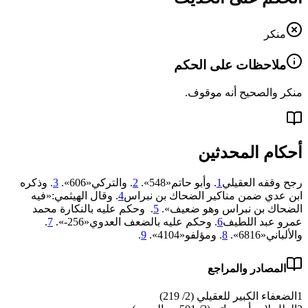
منكر
ملاحظات على الحكم
منكر والصحيح أنه موقوف.
أحكام المحدثين
رجح وقفه العقيلي
1
. وأبو حاتم«548».
2
. والتركي«606».
3
. وذكره
ابن عدي ضمن مناكير الضحاك بن نبراس
4
. وقال الهيثمي:«فيه
الضحاك بن نبراس وهو ضعيف».
5
. وحكم عليه بالنكارة محمد
عمرو عبد اللطيف
6
. وحكم عليه بالضعف العدوي«256-».
7
.
والألباني«‌‌6816».
8
. ومؤلفو«4104».
9
.
المصادر والمراجع
1
الضعفاء الكبير للعقيلي (2/ 219)