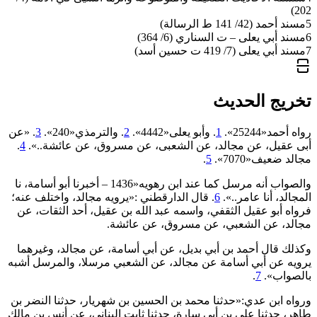
202)
5
مسند أحمد (42/ 141 ط الرسالة)
6
مسند أبي يعلى – ت السناري (6/ 364)
7
مسند أبي يعلى (7/ 419 ت حسين أسد)
تخريج الحديث
رواه أحمد«25244».
1
. وأبو يعلى«4442».
2
. والترمذي«240».
3
. «عن
أبى عقيل، عن مجالد، عن الشعبى، عن مسروق، عن عائشة..».
4
.
مجالد ضعيف«‌‌7070».
5
.
والصواب أنه مرسل كما عند ابن رهويه«1436 – أخبرنا أبو أسامة، نا
المجالد، أنا عامر..».
6
. قال الدارقطني :«يرويه مجالد، واختلف عنه؛
‌فرواه ‌أبو ‌عقيل ‌الثقفي، واسمه عبد الله بن عقيل، أحد الثقات، عن
مجالد، عن الشعبي، عن مسروق، عن عائشة.
وكذلك قال أحمد بن أبي بديل، عن أبي أسامة، عن مجالد، وغيرهما
يرويه عن أبي أسامة عن مجالد، عن الشعبي مرسلا، والمرسل أشبه
بالصواب».
7
.
ورواه ابن عدي:«حدثنا محمد بن الحسين بن شهريار، حدثنا النضر بن
طاهر، حدثنا علي بن أبي سارة، حدثنا ثابت البناني، عن أنس بن مالك