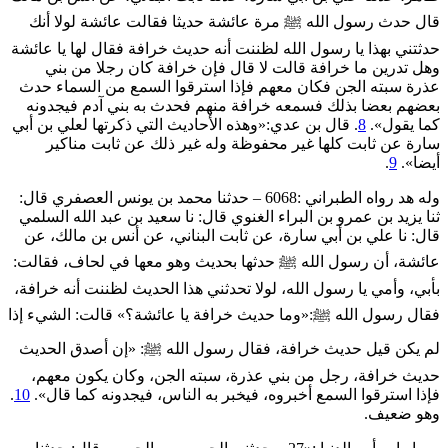
قال حدث رسول الله ﷺ مرة عائشة حديثا فقالت عائشة لولا أنك
حدثتني بهذا يا رسول الله لظننت أنه ‌حديث ‌خرافة فقال لها يا عائشة
وهل تدرين ما خرافة قالت لا قال فإن خرافة كان رجلا من بني
عذرة سبته الجن فكان معهم فإذا استرقوا السمع من السماء حدث
بعضهم بعضا بذلك فسمعه خرافة منهم فحدث به بني آدم فيجدونه
كما يقول».
8
. قال بن عدي:«وهذه الأحاديث التي ذكرتها لعلي بن أبي
سارة عن ثابت كلها غير محفوظة وله غير ذلك عن ثابت مناكير
أيضا».
9
.
وله هد رواه الطبراني :6068 – حدثنا محمد بن يونس العصفري قال:
ثنا يزيد بن عمرو بن البراء الغنوي قال: نا سعيد بن عبد الله السلمي
قال: نا علي بن أبي سارة، عن ثابت البناني، عن أنس بن مالك، عن
عائشة، أن رسول الله ﷺ حدثها بحديث وهو معها في لحاف، فقالت:
بأبي، وأمي يا رسول الله، لولا تحدثني هذا الحديث لظننت أنه خرافة،
فقال رسول الله ﷺ:«وما ‌حديث ‌خرافة يا عائشة؟» قالت: الشيء إذا
لم يكن قيل ‌حديث ‌خرافة، فقال رسول الله ﷺ: «إن أصدق الحديث
‌حديث ‌خرافة، رجل من بني عذرة، سبته الجن، وكان يكون معهم،
فإذا استرقوا السمع أخبروه، فيخبر به الناس، فيجدونه كما قال».
10
.
وهو ضعيف.