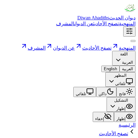
ديوان الحديث
Diwan Ahadiths
المنهجية
تصفح الأحاديث
عن الديوان
المشرف
المنهجية
تصفح الأحاديث
عن الديوان
المشرف
اللغة
العربية
العربية
English
المظهر
تلقائي
فاتح
داكن
تلقائي
التشكيل
إظهار
إظهار
إخفاء
الرئيسية
تصفح الأحاديث