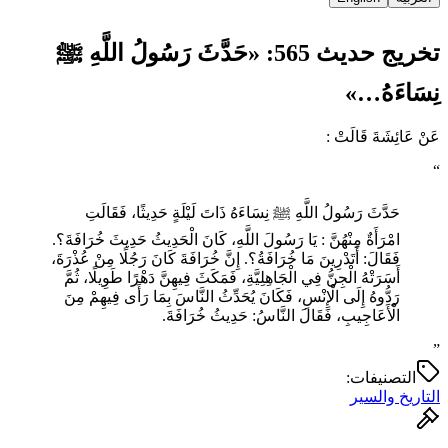
تخريج حديث 565: «حَدَّثَ رَسُولُ اللَّهِ ﷺ
نِسَاءَهُ…»
عَنْ عَائِشَةَ قَالَتْ :
“
حَدَّثَ رَسُولُ اللَّهِ ﷺ نِسَاءَهُ ذَاتَ لَيْلَةٍ حَدِيثًا، فَقَالَتِ
امْرَأَةٌ مِنْهُنَّ : يَا رَسُولَ اللَّهِ، كَانَ الْحَدِيثُ حَدِيثَ خُرَافَةَ؟.
فَقَالَ: أَتَدْرِينَ مَا خُرَافَةُ؟. إِنَّ خُرَافَةَ كَانَ رَجُلًا مِنْ عُذْرَةَ،
أَسَرَتْهُ الْجِنُّ فِي الْجَاهِلِيَّةِ، فَمَكَثَ فِيهِنَّ دَهْرًا طَوِيلًا، ثُمَّ
رَدُّوهُ إِلَى الْإِنْسِ، فَكَانَ يُحَدِّثُ النَّاسَ بِمَا رَأَى فِيهِمْ مِنَ
الْأَعَاجِيبِ، فَقَالَ النَّاسُ: حَدِيثُ خُرَافَةَ.
”
التصنيفات:
التاريخ والسير