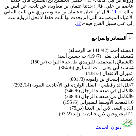
ورواه ابن أبي الدنيا :«27 – حدثني الحسين بن الحسن، قال: حدثنا
عاصم بن علي، قال: حدثنا عثمان بن معاوية، عن ثابت، عن أنس بن
مالك..».
11
. قال ابن حبان:«عثمان بن معاوية يروي عن ثابت البناني
الأشياء الموضوعة التي لم يحدث بها ثابت فقط لا تحل الرواية عنه
إلى على سبيل القدح فيه».
12
.
المصادر والمراجع
1
مسند أحمد (42/ 141 ط الرسالة)
2
مسند أبي يعلى (7/ 419 ت حسين أسد)
3
الشمائل المحمدية للترمذي ط إحياء التراث (ص150)
4
مسند أبي يعلى – ت السناري (6/ 364)
5
ميزان الاعتدال (3/ 438)
6
مسند إسحاق بن راهويه (3/ 801)
7
علل الدارقطني = العلل الواردة في الأحاديث النبوية (14/ 292)
8
الكامل في ضعفاء الرجال (6/ 346)
9
الكامل في ضعفاء الرجال (6/ 348)
10
المعجم الأوسط للطبراني (6/ 155)
11
ذم البغى لابن أبي الدنيا (ص75)
12
المجروحين لابن حبان ت زايد (2/ 97)
ديوان الحديث