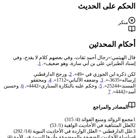
الحكم على الحديث
منكر
أحكام المحدثين
قال الهيثمي:«رجال أحمد ثقات، وفي بعضهم كلام لا يقدح، وفي
إسناد الطبراني علي بن أبي سارة، وهو ضعيف».
1
.
لكن ذكره ابن الجوزي في «49».
2
. ورجح الدارقطني
إرساله«3635-».
3
. وضعفه الألباني«‌‌1712».
4
. ومحققو
المسند«25244».
5
. وحكم عليه بالنكارة السناري«4442».
6
. وحسين
أسد«4442».
7
المصادر والمراجع
1
مجمع الزوائد ومنبع الفوائد (4/ 315)
2
العلل المتناهية في الأحاديث الواهية (1/ 53)
3
علل الدارقطني = العلل الواردة في الأحاديث النبوية (14/ 292)
4
سلسلة الأحاديث الضعيفة والموضوعة وأثرها السيئ في الأمة (4/