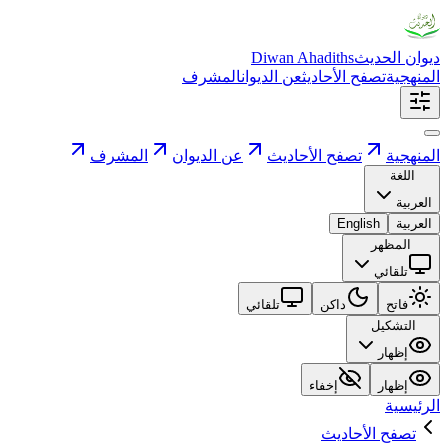
ديوان الحديث
Diwan Ahadiths
المنهجية
تصفح الأحاديث
عن الديوان
المشرف
المنهجية
تصفح الأحاديث
عن الديوان
المشرف
اللغة
العربية
العربية
English
المظهر
تلقائي
فاتح
داكن
تلقائي
التشكيل
إظهار
إظهار
إخفاء
الرئيسية
تصفح الأحاديث