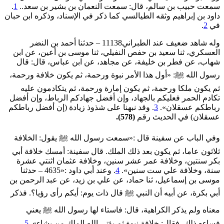
سمعت حبيب بن سالم، قال: سمعت النعمان بن بشير بن سعد..
1
.
داود بن إبراهيم وثقه الطيالسي كما ذكر في الإسناد، وذكره ابن حبان
في
2
.
وله شاهد ضعيف عند الطبراني11138 – حدثنا أحمد بن النضر
العسكري، ثنا سعيد بن حفص النفيلي، ثنا موسى بن أعين، عن ابن
شهاب، عن فطر بن خليفة، عن مجاهد، عن ابن عباس، قال: قال
رسول الله ﷺ: «أول هذا الأمر نبوة ورحمة، ثم يكون خلافة ورحمة،
ثم يكون ملكا ورحمة، ثم يكون إمارة ورحمة، ثم يتكادمون عليه
تكادم الحمر فعليكم بالجهاد، وإن أفضل جهادكم الرباط، وإن أفضل
‌رباطكم ‌عسقلان».
3
. وقد نبهنا على شذوذ زيادة (إن أفضل ‌رباطكم
‌عسقلان) في الحديث رقم
(578).
وفي الباب عن سفينة قال :«سمعت رسول الله ﷺ يقول: ‌الخلافة
‌ثلاثون ‌عاما، ثم يكون بعد ذلك الملك. قال سفينة: أمسك خلافة أبي
بكر سنتين، وخلافة عمر عشر سنين، وخلافة عثمان اثنتي عشرة
سنة، وخلافة علي ست سنين».
4
. وعند أبي داود :«4635 – حدثنا
موسى بن إسماعيل، ثنا حماد، عن علي بن زيد، عن عبد الرحمن بن
أبي بكرة، عن أبيه أن النبي ﷺ قال ذات يوم: أيكم رأى رؤيا؟. فذكر
معناه ولم يذكر الكراهية، قال: فاستاء لها رسول الله ﷺ يعني
فساءه ذلك، فقال: ‌خلافة ‌نبوة ‌ثم ‌يؤتي الله الملك من يشاء».
5
.