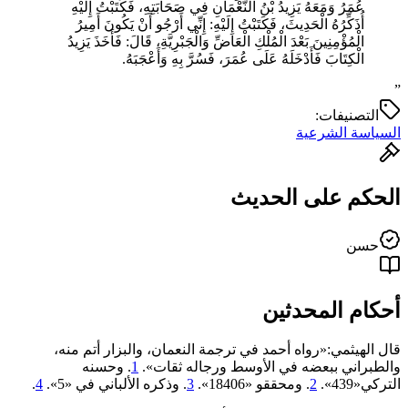
عُمَرُ وَمَعَهُ يَزِيدُ بْنُ النُّعْمَانِ فِي صَحَابَتِهِ، فَكَتَبْتُ إِلَيْهِ
أُذَكِّرُهُ الْحَدِيثَ، فَكَتَبْتُ إِلَيْهِ: إِنِّي أَرْجُو أَنْ يَكُونَ أَمِيرُ
الْمُؤْمِنِينَ بَعْدَ الْمُلْكِ الْعَاضِّ وَالْجَبْرِيَّةِ، قَالَ: فَأَخَذَ يَزِيدُ
الْكِتَابَ فَأَدْخَلَهُ عَلَى عُمَرَ، فَسُرَّ بِهِ وَأَعْجَبَهُ.
”
التصنيفات:
السياسة الشرعية
الحكم على الحديث
حسن
أحكام المحدثين
قال الهيثمي:«رواه أحمد في ترجمة النعمان، والبزار أتم منه،
والطبراني ببعضه في الأوسط ورجاله ثقات».
1
. وحسنه
التركي«439».
2
. ومحققو «18406».
3
. وذكره الألباني في «‌‌5».
4
.