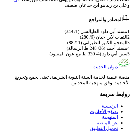
وعلي بن زيد هو ابن جدعان ضعيف.
المصادر والمراجع
1
مسند أبي داود الطيالسي (1/ 349)
2
الثقات لابن حبان (6/ 280)
3
المعجم الكبير للطبراني (11/ 88)
4
مسند أحمد (36/ 248 ط الرسالة)
5
سنن أبي داود (4/ 339 ط مع عون المعبود)
ديوان الحديث
منصة علمية لخدمة السنة النبوية الشريفة، تعنى بجمع وتخريج
الأحاديث وفق منهجية المحدثين.
روابط سريعة
الرئيسية
تصفح الأحاديث
المنهجية
عن المنصة
تحميل التطبيق