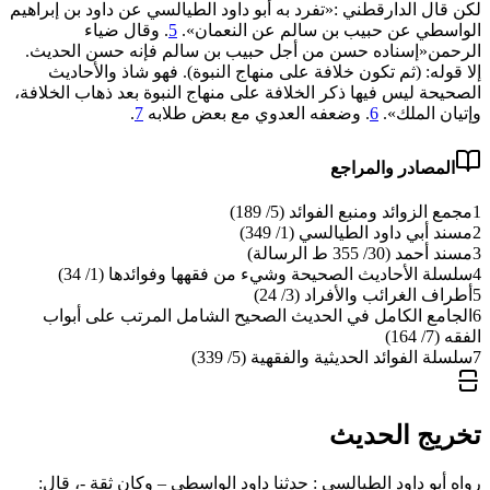
لكن قال الدارقطني :«‌تفرد ‌به ‌أبو ‌داود ‌الطيالسي ‌عن ‌داود ‌بن ‌إبراهيم
‌الواسطي عن حبيب بن سالم عن النعمان».
5
. وقال ضياء
الرحمن«إسناده حسن من أجل حبيب بن سالم فإنه حسن الحديث.
إلا قوله: (ثم ‌تكون ‌خلافة ‌على ‌منهاج ‌النبوة). فهو شاذ والأحاديث
الصحيحة ليس فيها ذكر الخلافة على منهاج النبوة بعد ذهاب الخلافة،
وإتيان الملك».
6
. وضعفه العدوي مع بعض طلابه
7
.
المصادر والمراجع
1
مجمع الزوائد ومنبع الفوائد (5/ 189)
2
مسند أبي داود الطيالسي (1/ 349)
3
مسند أحمد (30/ 355 ط الرسالة)
4
سلسلة الأحاديث الصحيحة وشيء من فقهها وفوائدها (1/ 34)
5
أطراف الغرائب والأفراد (3/ 24)
6
الجامع الكامل في الحديث الصحيح الشامل المرتب على أبواب
الفقه (7/ 164)
7
سلسلة الفوائد الحديثية والفقهية (5/ 339)
تخريج الحديث
رواه أبو داود الطيالسي : حدثنا داود الواسطي – وكان ثقة -، قال: