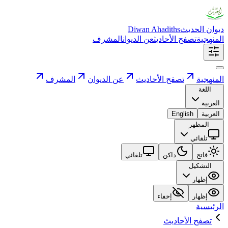
ديوان الحديث
Diwan Ahadiths
المنهجية
تصفح الأحاديث
عن الديوان
المشرف
المنهجية
تصفح الأحاديث
عن الديوان
المشرف
اللغة
العربية
العربية
English
المظهر
تلقائي
فاتح
داكن
تلقائي
التشكيل
إظهار
إظهار
إخفاء
الرئيسية
تصفح الأحاديث