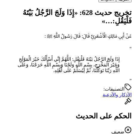
تخريج حديث 628: «إِذَا وَلَجَ الرَّجُلُ بَيْتَهُ
فَلْيَقُلِ:…»
عَنْ أَبِي مَالِكٍ الْأَشْعَرِيِّ قَالَ: قَالَ رَسُولُ اللَّهِ ﷺ :
“
إِذَا وَلَجَ الرَّجُلُ بَيْتَهُ فَلْيَقُلِ: اللَّهُمَّ إِنِّي ‌أَسْأَلُكَ ‌خَيْرَ ‌الْمَوْلَجِ
وَخَيْرَ الْمَخْرَجِ، بِسْمِ اللَّهِ وَلَجْنَا وَبِسْمِ اللَّهِ خَرَجْنَا، وَعَلَى
اللَّهِ رَبِّنَا تَوَكَّلْنَا، ثُمَّ لِيُسَلِّمْ عَلَى أَهْلِهِ.
”
التصنيفات:
الأذكار والأدعية
الحكم على الحديث
ضعيف