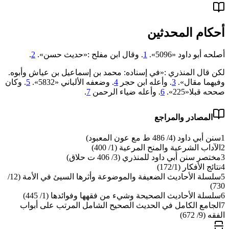
أحكام المحدثين
أصلحه أبو داود «5096».
1
. وقال ابن مفلح :«حديث حسن».
2
.
لكن قال المنذري :«في إسناده: محمد بن إسماعيل بن عياش وأبوه.
وفيهما مقال».
3
. وأعله ابن حجر
4
. وضعفه الألباني «‌‌5832».
5
. وكان
صححه قبلا«‌‌225».
6
. وأعله ضياء الرحمن
7
.
المصادر والمراجع
1
سنن أبي داود (4/ 486 ط مع عون المعبود)
2
الآداب الشرعية والمنح المرعية (1/ 400)
3
مختصر سنن أبي داود للمنذري (3/ 406 ت حلاق)
4
نتائج الأفكار (172/1)
5
سلسلة الأحاديث الضعيفة والموضوعة وأثرها السيئ في الأمة (12/
730)
6
سلسلة الأحاديث الصحيحة وشيء من فقهها وفوائدها (1/ 445)
7
الجامع الكامل في الحديث الصحيح الشامل المرتب على أبواب
الفقه (9/ 672)