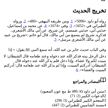
تخريج الحديث
رواه أبو داود «5096».
1
. ومن طريقه البيهقي «480».
2
. ورواه
الطبراني في «3452».
3
. وفي «1674».
4
. عن محمد بن إسماعيل،
حدثني أبي، حدثني ضمضم، عن شريح، عن أبي مالك الأشعري..
فذكره. شريح لم يسمع من أبي مالك، قال أبو حاتم :«شريح بن عبيد
‌عن ‌أبي ‌مالك ‌الأشعري ‌مرسل».
5
.
وفي الباب حديث ‌جابر بن عبد الله، أنه سمع النبي ﷺ يقول: « إذا
دخل الرجل بيته فذكر الله عند دخوله وعند طعامه قال الشيطان: ‌لا
‌مبيت ‌لكم ولا عشاء، وإذا دخل فلم يذكر الله عند دخوله قال
الشيطان: أدركتم المبيت، وإذا لم يذكر الله عند طعامه قال: أدركتم
المبيت والعشاء».
6
.
المصادر والمراجع
1
سنن أبي داود (4/ 486 ط مع عون المعبود)
2
الدعوات الكبير (2/ 71)
3
المعجم الكبير للطبراني (3/ 296)
4
مسند الشاميين للطبراني (2/ 447)