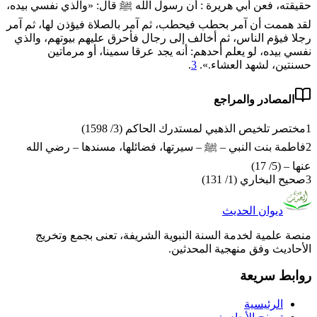
حقيقته، فعن أبي هريرة : أن رسول الله ﷺ قال: «والذي نفسي بيده،
لقد هممت أن آمر بحطب فيحطب، ثم آمر بالصلاة فيؤذن لها، ثم آمر
رجلا فيؤم الناس، ثم أخالف إلى رجال فأحرق عليهم بيوتهم، والذي
نفسي بيده، لو يعلم أحدهم: أنه يجد عرقا سمينا، أو مرماتين
حسنتين، لشهد العشاء.».
3
.
المصادر والمراجع
1
مختصر تلخيص الذهبي لمستدرك الحاكم (3/ 1598)
2
فاطمة بنت النبي – ﷺ – سيرتها، فضائلها، مسندها – رضي الله
عنها – (5/ 17)
3
صحيح البخاري (1/ 131)
ديوان الحديث
منصة علمية لخدمة السنة النبوية الشريفة، تعنى بجمع وتخريج
الأحاديث وفق منهجية المحدثين.
روابط سريعة
الرئيسية