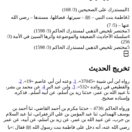
1
المستدرك على الصحيحين (3/ 168)
2
فاطمة بنت النبي – ﷺ – سيرتها، فضائلها، مسندها – رضي الله
عنها – (5/ 7)
3
مختصر تلخيص الذهبي لمستدرك الحاكم (3/ 1598)
4
سلسلة الأحاديث الضعيفة والموضوعة وأثرها السيئ في الأمة (3/
256)
5
مختصر تلخيص الذهبي لمستدرك الحاكم (3/ 1598)
تخريج الحديث
رواه ابن أبي شيبة «37045».
1
. وعنه ابن أبي عاصم «19».
2
.
والقطيعي في زوائده «532».
3
. وابن عبد البر
4
. عن محمد بن بشر،
نا عبيد الله بن عمر، حدثنا زيد بن أسلم، عن أبيه أسلم.. فذكره.
وإسناده صحيح.
ورواه الحاكم :4736 – حدثنا مكرم بن أحمد القاضي، ثنا أحمد بن
يوسف الهمداني، ثنا عبد المؤمن بن علي الزعفراني، ثنا عبد السلام
بن حرب، عن عبيد الله بن عمر، عن زيد بن أسلم، عن أبيه، عن عمر
رضي الله عنه، أنه دخل على فاطمة بنت رسول الله ﷺ فقال :«يا