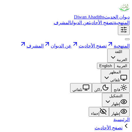
ديوان الحديث
Diwan Ahadiths
المنهجية
تصفح الأحاديث
عن الديوان
المشرف
المنهجية
تصفح الأحاديث
عن الديوان
المشرف
اللغة
العربية
العربية
English
المظهر
تلقائي
فاتح
داكن
تلقائي
التشكيل
إظهار
إظهار
إخفاء
الرئيسية
تصفح الأحاديث