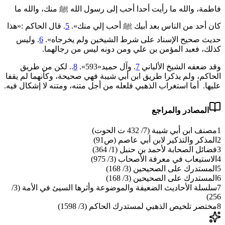
فاطمة، والله ما رأيت أحدا أحب إلى رسول الله ﷺ منك، والله ما
‌كان ‌أحد ‌من ‌الناس ‌بعد ‌أبيك ﷺ أحب إلي منك».
5
. قال الحاكم :«هذا
حديث صحيح الإسناد على شرط الشيخين ولم يخرجاه».
6
. وليس
كذلك، فعبد المؤمن بن علي ومن دونه ليس من رجالهما.
وقد ضعفه الشيخ الألباني
7
. وآل حميد«593».
8
.. لكن من طريق
الحاكم، ولم يذكرا طريق ابن أبي شيبة فهي صحيحة، وكأنهما لم يقفا
عليها. أما استغراب الذهبي فلعله من أجل متنه، ومتنه لا إشكال فيه.
المصادر والمراجع
1
مصنف ابن أبي شيبة (7/ 432 ت الحوت)
2
المذكر والتذكير لابن أبي عاصم (ص91)
3
فضائل الصحابة لأحمد بن حنبل (1/ 364)
4
الاستيعاب في معرفة الأصحاب (3/ 975)
5
المستدرك على الصحيحين (3/ 168)
6
المستدرك على الصحيحين (3/ 168)
7
سلسلة الأحاديث الضعيفة والموضوعة وأثرها السيئ في الأمة (3/
256)
8
مختصر تلخيص الذهبي لمستدرك الحاكم (3/ 1598)