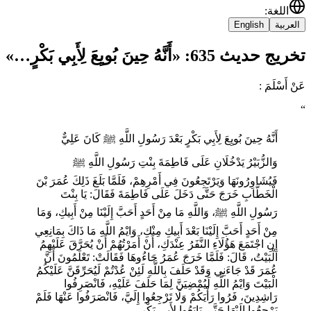
اللغة
:
العربية
English
تخريج حديث 635: «أَنَّهُ حِينَ بُويِعَ لِأَبِي بَكْرٍ…»
عَنْ أَسْلَمَ :
“
أَنَّهُ حِينَ بُويِعَ لِأَبِي بَكْرٍ بَعْدَ رَسُولِ اللَّهِ ﷺ كَانَ عَلِيٌّ
وَالزُّبَيْرُ يَدْخُلَانِ عَلَى فَاطِمَةَ بِنْتِ رَسُولِ اللَّهِ ﷺ
فَيُشَاوِرُونَهَا وَيَرْتَجِعُونَ فِي أَمْرِهِمْ، فَلَمَّا بَلَغَ ذَلِكَ عُمَرَ بْنَ
الْخَطَّابِ خَرَجَ حَتَّى دَخَلَ عَلَى فَاطِمَةَ فَقَالَ: يَا بِنْتَ
رَسُولِ اللَّهِ ﷺ، وَاللَّهِ مَا مِنْ أَحَدٍ ‌أَحَبَّ ‌إِلَيْنَا ‌مِنْ ‌أَبِيكِ، وَمَا
مِنْ أَحَدٍ أَحَبَّ إِلَيْنَا بَعْدَ أَبِيكِ مِنْكِ، وَايْمُ اللَّهِ مَا ذَاكَ بِمَانِعِي
إِنِ اجْتَمَعَ هَؤُلَاءِ النَّفَرُ عِنْدَكِ، أَنْ أَمَرْتُهُمْ أَنْ يُحَرَّقَ عَلَيْهِمُ
الْبَيْتُ، قَالَ: فَلَمَّا خَرَجَ عُمَرُ جَاءُوهَا فَقَالَتْ: تَعْلَمُونَ أَنَّ
عُمَرَ قَدْ جَاءَنِي وَقَدْ حَلَفَ بِاللَّهِ لَئِنْ عُدْتُمْ لَيُحَرِّقَنَّ عَلَيْكُمُ
الْبَيْتَ وَايْمُ اللَّهِ لَيُمْضِيَنَّ لِمَا حَلَفَ عَلَيْهِ، فَانْصَرِفُوا
رَاشِدِينَ، فَرُوا رَأْيَكُمْ وَلَا تَرْجِعُوا إِلَيَّ، فَانْصَرَفُوا عَنْهَا فَلَمْ
يَرْجِعُوا إِلَيْهَا حَتَّى بَايَعُوا لِأَبِي بَكْرٍ.