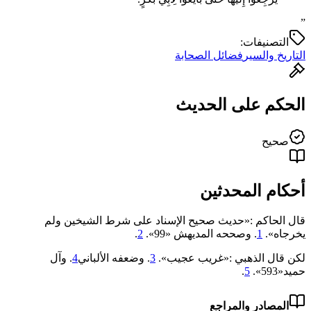
”
التصنيفات:
التاريخ والسير
فضائل الصحابة
الحكم على الحديث
صحيح
أحكام المحدثين
قال الحاكم :«حديث صحيح الإسناد على شرط الشيخين ولم
يخرجاه».
1
. وصححه المديهش «99».
2
.
لكن قال الذهبي :«غريب عجيب».
3
. وضعفه الألباني
4
. وآل
حميد«593».
5
.
المصادر والمراجع