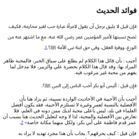
فوائد الحديث
فإن قيل لا يليق برجل أن يقول لامرأة عبارة حب لغير محارمه، فكيف
تصح نسبتها لأمير المؤمنين عمر رضي الله عنه، مع ما اشتهر عنه من
الورع، ووفرة العقل، وفي حق ابنة نبي الأمة ﷺ؟.
1
.
أجيب : بأن قائل هذا الكلام لم يطلع على سياق الخبر، فالمحبة ظاهر
المراد بها، وقد قال هذا الكلام بحضرة علي والزبير، فلا مدخل لما
يفهم من محبة غير مرغوب فيه.
فإن قيل : أليس أبو بكر أحب الناس إلى النبي ﷺ؟.
أجيب بأن الأحبية في الأحاديث الواردة نسبية، ثم يزاد هنا بأن
الأفضلية بالنسبة لعمر وغيره لا تستلزم الأحبية، فقد يكون أفضل
العلماء في بلد، ليس بأعلى محبة لديك ممن دونه في العلم، فلا
تعارض بين الأفضلية والمحبة، لذا لا وجه لتعليل الحديث هنا بسبب أن
عمر قدم فاطمة على أبي بكر، ولكل منهما مكانة خاصة»
2
.
فإن قيل : كيف يحرقهم؟. يجاب بأن هذا مجرد تهديد لا يراد به