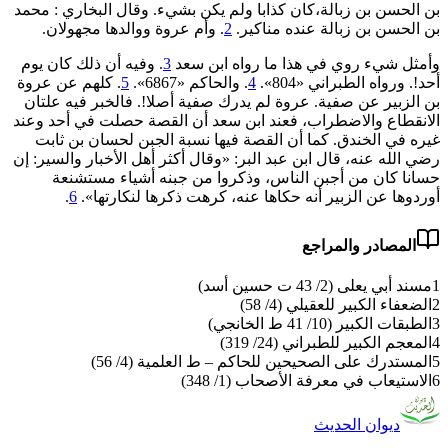
بن الحسن ‌بن ‌زبالة،كان كذابا ولم يكن بشيء. وقال البخاري : محمد
بن الحسن ‌بن ‌زبالة عنده مناكير.
2
. وأم عروة ووالدها مجهولان.
وأمثل شيء روي في هذا ما رواه ابن سعد
3
. وفيه أن ذلك كان يوم
أحد!. ورواه الطبراني «804».
4
. والحاكم «6867».
5
. كلهم عن عروة
بن الزبير عن صفية. عروة لم يدرك صفية أصلا!. فالخبر فيه علتان
الانقطاع والاضطراب، فعند ابن سعد أن القصة حصلت في أحد وعند
غيره في الخندق. كما أن القصة فيها نسبة الجبن لحسان بن ثابت
رضي الله عنه، قال ابن عبد البر: «وقال أكثر أهل الأخبار والسير: إن
حسانا كان من أجبن الناس، وذكروا من جبنه ‌أشياء ‌مستشنعة
أوردوها عن الزبير أنه حكاها عنه، كرهت ذكرها لنكارتها».
6
.
المصادر والمراجع
1
مسند أبي يعلى (2/ 43 ت حسين أسد)
2
الضعفاء الكبير للعقيلي (4/ 58)
3
الطبقات الكبير (10/ 41 ط الخانجي)
4
المعجم الكبير للطبراني (24/ 319)
5
المستدرك على الصحيحين للحاكم – ط العلمية (4/ 56)
6
الاستيعاب في معرفة الأصحاب (1/ 348)
ديوان الحديث