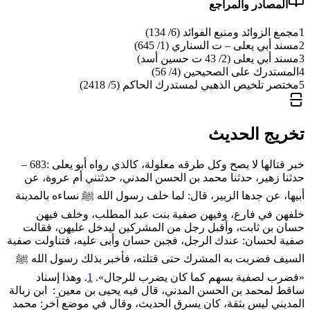
المصادر والمراجع
1
مجمع الزوائد ومنبع الفوائد (6/ 134)
2
مسند أبي يعلى – ت السناري (1/ 645)
3
مسند أبي يعلى (2/ 43 ت حسين أسد)
4
المستدرك على الصحيحين (4/ 56)
5
مختصر تلخيص الذهبي لمستدرك الحاكم (5/ 2418)
تخريج الحديث
خبر قتالها لا يصح وكل طرقه معلولة، كالذي رواه أبو يعلى :683 –
حدثنا زهير، حدثنا محمد بن الحسن المدني، حدثتني أم عروة، عن
أبيها، عن جدها الزبير، قال: لما خلف رسول الله ﷺ نساءه بالمدينة
خلفهن في فارع، وفيهن صفية بنت عبد المطلب، وخلف فيهن
حسان بن ثابت، وأقبل رجل من المشركين ليدخل عليهن، فقالت
صفية لحسان: عندك الرجل، فجبن حسان وأبى عليه، فتناولت صفية
السيف فضربت به المشرك حتى قتلته، فأخبر بذلك رسول الله ﷺ
«فضرب ‌لصفية ‌بسهم كما كان يضرب للرجال».
1
. وهذا إسناد
ساقط لمحمد بن الحسن المدني، قال فيه يحيى بن معين : ‌ابن ‌زبالة
المديني ليس بثقة، كان يسرق الحديث، وقال في موضع آخر: محمد