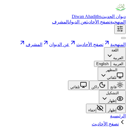
ديوان الحديث
Diwan Ahadiths
المنهجية
تصفح الأحاديث
عن الديوان
المشرف
المنهجية
تصفح الأحاديث
عن الديوان
المشرف
اللغة
العربية
العربية
English
المظهر
تلقائي
فاتح
داكن
تلقائي
التشكيل
إظهار
إظهار
إخفاء
الرئيسية
تصفح الأحاديث