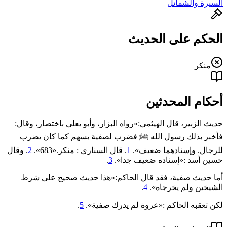
السيرة والشمائل
الحكم على الحديث
منكر
أحكام المحدثين
حديث الزبير، قال الهيثمي:«رواه البزار، وأبو يعلى باختصار، وقال:
فأخبر بذلك رسول الله ﷺ ‌فضرب ‌لصفية ‌بسهم كما كان يضرب
للرجال. وإسنادهما ضعيف».
1
. قال السناري : منكر.«683».
2
. وقال
حسين أسد :«إسناده ضعيف جدا».
3
.
أما حديث صفية، فقد قال الحاكم:«هذا حديث صحيح على شرط
الشيخين ولم يخرجاه».
4
.
لكن تعقبه الحاكم :«عروة لم يدرك صفية».
5
.