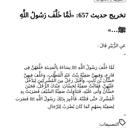
تخريج حديث 657: «لَمَّا خَلَّفَ رَسُولُ اللَّهِ
ﷺ…»
عَنِ الزُّبَيْرِ قَالَ :
“
لَمَّا خَلَّفَ رَسُولُ اللَّهِ ﷺ نِسَاءَهُ بِالْمَدِينَةِ خَلَّفَهُنَّ فِي
فَارِعٍ، وَفِيهِنَّ صَفِيَّةُ بِنْتُ عَبْدِ الْمُطَّلِبِ، وَخَلَّفَ فِيهِنَّ
حَسَّانَ بْنَ ثَابِتٍ، وَأَقْبَلَ رَجُلٌ مِنَ الْمُشْرِكِينَ لِيَدْخُلَ
عَلَيْهِنَّ، فَقَالَتْ صَفِيَّةُ لِحَسَّانَ: عِنْدَكَ الرَّجُلُ، فَجَبُنَ
حَسَّانُ وَأَبَى عَلَيْهِ، فَتَنَاوَلَتْ صَفِيَّةُ السَّيْفَ فَضَرَبَتْ بِهِ
الْمُشْرِكَ حَتَّى قَتَلَتْهُ، فَأُخْبِرَ بِذَلِكَ رَسُولُ اللَّهِ ﷺ فَضَرَبَ
‌لِصَفِيَّةَ ‌بِسَهْمٍ كَمَا كَانَ يُضْرَبُ لِلرِّجَالِ.
”
التصنيفات: