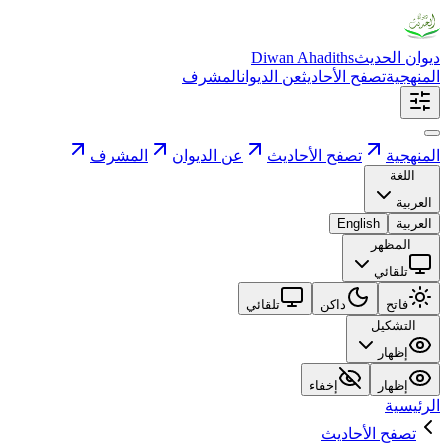
ديوان الحديث
Diwan Ahadiths
المنهجية
تصفح الأحاديث
عن الديوان
المشرف
المنهجية
تصفح الأحاديث
عن الديوان
المشرف
اللغة
العربية
العربية
English
المظهر
تلقائي
فاتح
داكن
تلقائي
التشكيل
إظهار
إظهار
إخفاء
الرئيسية
تصفح الأحاديث