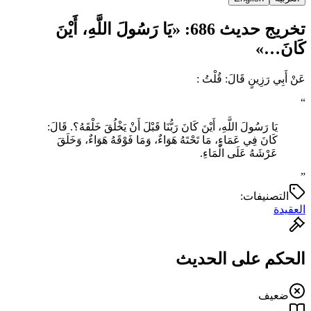
تخريج حديث 686: «يَا رَسُولَ اللَّهِ، أَيْنَ
كَانَ…»
عَنْ أَبِي رَزِينٍ قَالَ: قُلْتُ :
“
يَا رَسُولَ اللَّهِ، أَيْنَ كَانَ رَبُّنَا قَبْلَ أَنْ يَخْلُقَ خَلْقَهُ؟. قَالَ:
‌كَانَ ‌فِي ‌عَمَاءٍ، مَا تَحْتَهُ هَوَاءٌ، ‌وَمَا ‌فَوْقَهُ ‌هَوَاءٌ، وَخَلَقَ
عَرْشَهُ عَلَى الْمَاءِ.
”
التصنيفات:
العقيدة
الحكم على الحديث
ضعيف