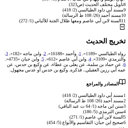
8
تأويل مختلف الحديث (ص323)
9
مسند أبي داود الطيالسي (2/ 418)
10
مسند أحمد (26/ 108 ط الرسالة)
11
السنة لابن أبي عاصم ومعها ظلال الجنة للألباني (1/ 272)
تخريج الحديث
رواه الطيالسي «1189».
1
. وأحمد «16188».
2
. وابن ماجه «182».
3
.
والترمذي «3109».
4
. وابن أبي عاصم «612».
5
. وابن حبان «4735».
6
. عن حماد بن سلمة، عن يعلى بن عطاء، عن وكيع بن حدس، عن
عمه أبي رزين العقيلي.. فذكره. وكيع بن حدس أو عدس مجهول.
المصادر والمراجع
1
مسند أبي داود الطيالسي (2/ 418)
2
مسند أحمد (26/ 108 ط الرسالة)
3
سنن ابن ماجه (1/ 64 ت عبد الباقي)
4
سنن الترمذي (5/ 186)
5
السنة لابن أبي عاصم (1/ 271)
6
صحيح ابن حبان: التقاسيم والأنواع (5/ 454)