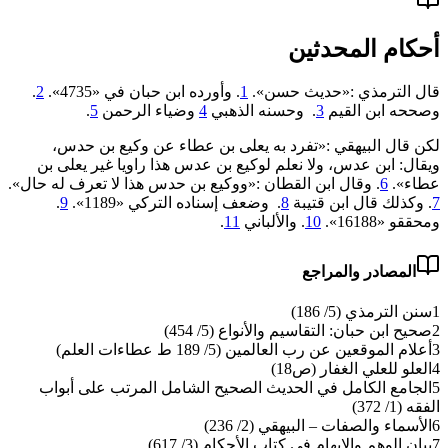
أحكام المحدثين
قال الترمذي :«حديث حسن».
1
. وأورده ابن حبان في «4735».
2
.
وصححه ابن القيم
3
. وحسنه الذهبي
4
وضياء الرحمن
5
.
لكن قال البيهقي :«‌تفرد ‌به ‌يعلى ‌بن ‌عطاء ‌عن ‌وكيع ‌بن ‌حدس،
ويقال: ابن عدس، ولا نعلم لوكيع بن عدس هذا راويا غير يعلى بن
عطاء».
6
. وقال ابن القطان :«ووكيع بن حدس هذا لا تعرف له حال».
7
. وكذلك قال ابن قتيبة
8
. وضعف إسناده التركي «1189».
9
.
ومحققو «16188».
10
. والألباني
11
.
المصادر والمراجع
1
سنن الترمذي (5/ 186)
2
صحيح ابن حبان: التقاسيم والأنواع (5/ 454)
3
أعلام الموقعين عن رب العالمين (5/ 189 ط عطاءات العلم)
4
العلو للعلي الغفار (ص18)
5
الجامع الكامل في الحديث الصحيح الشامل المرتب على أبواب
الفقه (1/ 372)
6
الأسماء والصفات – البيهقي (2/ 236)
7
بيان الوهم والإيهام في كتاب الأحكام (3/ 617)