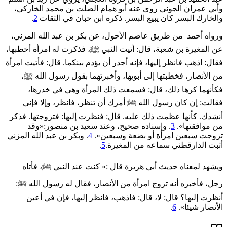
وأبي عمران الجوني روى عنه أبو همام الصلت بن محمد الخاركي،
والخارك البسر كان يبيع البسر. ذكره ابن حبان في الثقات
2
.
ورواه أحمد من طريق عاصم الأحول، عن بكر بن عبد الله المزني،
عن المغيرة بن شعبة، قال: أتيت النبي ﷺ، فذكرت له امرأة أخطبها،
فقال: اذهب فانظر إليها، فإنه أجدر أن يؤدم بينكما. قال: فأتيت امرأة
من الأنصار، فخطبتها إلى أبويها، وأخبرتهما بقول رسول الله ﷺ،
فكأنهما كرها ذلك، قال: فسمعت ذلك المرأة وهي في خدرها،
فقالت: إن كان رسول الله ﷺ أمرك أن تنظر، فانظر، ‌وإلا ‌فإني
‌أنشدك. كأنها عظمت ذلك عليه. قال: فنظرت إليها: فتزوجتها. فذكر
من موافقتها».
3
. وإسناده صحيح، وعند سعيد بن منصور:«وقد
‌تزوجت ‌سبعين ‌امرأة أو بضعة وسبعين».
4
. وبكر بن عبد الله المزني
أثبت الدارقطني سماعه من المغيرة.
5
.
ويشهد لمعناه حديث أبي هريرة قال :« كنت عند النبي ﷺ، فأتاه
رجل، فأخبره أنه تزوج امرأة من الأنصار، فقال له رسول الله ﷺ:
أنظرت إليها؟ قال: لا، قال: فاذهب، فانظر إليها، فإن في أعين
الأنصار شيئا».
6
.