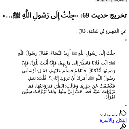
تخريج حديث 69: «جِئْتُ إِلَى رَسُولِ اللَّهِ ﷺ…»
عَنِ الْمُغِيرَةِ بْنِ شُعْبَةَ، قَالَ :
“
جِئْتُ إِلَى رَسُولِ اللَّهِ ﷺ أُرِيدُ النِّسَاءَ، فَقَالَ رَسُولُ اللَّهِ
ﷺ: ائْتِ فُلَانًا فَانْظُرْ إِلَى مَا بِهِمْ، فَإِنَّهُ أَثْبَتُ لِلْوُدِّ، فَإِنْ
‌رَضِيتَهَا ‌أَنْكَحْتُكَ. فَأَتَاهُمْ فَسَلَّمَ عَلَيْهِمْ، فَقَالَ: أَرْسَلَنِي
رَسُولُ اللَّهِ ﷺ، أَمَرَكَ أَنْ يَرَوْكِ إِيَّايَ؟. قُلْتُ: نَعَمْ،
فَكَشَفَتْ عَنْ خِدْرِهَا وَقَالَتِ: انْظُرْ، فَتَزَوَّجْتُهَا، فَمَا
تَزَوَّجْتُ شَيْئًا قَطُّ أَحَبَّ إِلَيَّ مِنْهَا، وَلَقَدْ تَزَوَّجْتُ سِتِّينَ
امْرَأَةً.
”
التصنيفات:
النكاح والأسرة