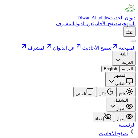
ديوان الحديث
Diwan Ahadiths
المنهجية
تصفح الأحاديث
عن الديوان
المشرف
المنهجية
تصفح الأحاديث
عن الديوان
المشرف
اللغة
العربية
العربية
English
المظهر
تلقائي
فاتح
داكن
تلقائي
التشكيل
إظهار
إظهار
إخفاء
الرئيسية
تصفح الأحاديث