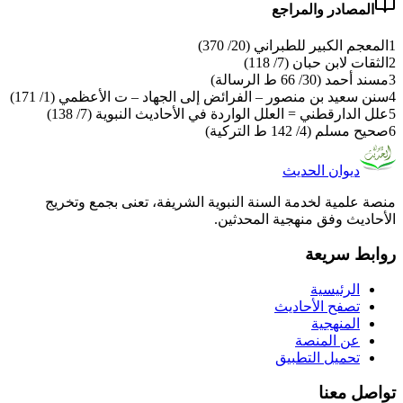
المصادر والمراجع
1
المعجم الكبير للطبراني (20/ 370)
2
الثقات لابن حبان (7/ 118)
3
مسند أحمد (30/ 66 ط الرسالة)
4
سنن سعيد بن منصور – الفرائض إلى الجهاد – ت الأعظمي (1/ 171)
5
علل الدارقطني = العلل الواردة في الأحاديث النبوية (7/ 138)
6
صحيح مسلم (4/ 142 ط التركية)
ديوان الحديث
منصة علمية لخدمة السنة النبوية الشريفة، تعنى بجمع وتخريج
الأحاديث وفق منهجية المحدثين.
روابط سريعة
الرئيسية
تصفح الأحاديث
المنهجية
عن المنصة
تحميل التطبيق
تواصل معنا