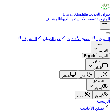
ديوان الحديث
Diwan Ahadiths
المنهجية
تصفح الأحاديث
عن الديوان
المشرف
المنهجية
تصفح الأحاديث
عن الديوان
المشرف
اللغة
العربية
العربية
English
المظهر
تلقائي
فاتح
داكن
تلقائي
التشكيل
إظهار
إظهار
إخفاء
الرئيسية
تصفح الأحاديث