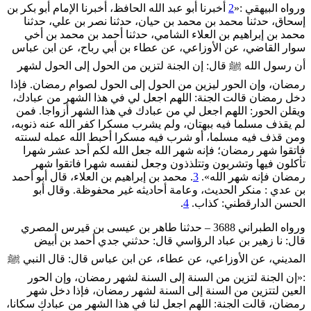
ورواه البيهقي :«
2
أخبرنا أبو عبد الله الحافظ، أخبرنا الإمام أبو بكر بن
إسحاق، حدثنا محمد بن محمد بن حيان، حدثنا نصر بن علي، حدثنا
محمد بن إبراهيم بن العلاء الشامي، حدثنا أحمد بن محمد بن أخي
سوار القاضي، عن الأوزاعي، عن عطاء بن أبي رباح، عن ابن عباس
أن رسول الله ﷺ قال: إن الجنة لتزين من الحول إلى الحول لشهر
رمضان، وإن الحور ليزين من الحول إلى الحول لصوام رمضان. فإذا
دخل رمضان قالت الجنة: اللهم اجعل لي في هذا الشهر من عبادك،
ويقلن الحور: اللهم اجعل لي من عبادك في هذا الشهر أزواجا. فمن
لم يقذف مسلما فيه ببهتان، ولم يشرب مسكرا كفر الله عنه ذنوبه،
ومن قذف فيه مسلما، أو شرب فيه مسكرا أحبط الله عمله لسنته
فاتقوا ‌شهر ‌رمضان؛ فإنه شهر الله جعل الله لكم أحد عشر شهرا
تأكلون فيها وتشربون وتتلذذون وجعل لنفسه شهرا ‌فاتقوا ‌شهر
‌رمضان فإنه شهر الله».
3
. محمد بن إبراهيم بن العلاء، قال أبو أحمد
بن عدي : منكر الحديث، وعامة أحاديثه غير محفوظة. وقال أبو
الحسن الدارقطني: كذاب.
4
.
ورواه الطبراني 3688 – حدثنا طاهر بن عيسى بن قيرس المصري
قال: نا زهير بن عباد الرؤاسي قال: حدثني جدي أحمد بن أبيض
المديني، عن الأوزاعي، عن عطاء، عن ابن عباس قال: قال النبي ﷺ
:«إن الجنة لتزين من السنة إلى السنة لشهر رمضان، وإن الحور
العين لتتزين من السنة إلى السنة لشهر رمضان، فإذا دخل شهر
رمضان، قالت الجنة: اللهم اجعل لنا في هذا الشهر من عبادك سكانا،