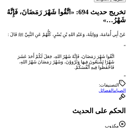
تخريج حديث 694: «اتَّقُوا شَهْرَ رَمَضَانَ، فَإِنَّهُ
شَهْرُ…»
عَنْ أَبِي أُمَامَةَ، وَوَاثِلَةَ، وَعَبْدِ اللهِ بْنِ بُسْرٍ، كُلُّهُمْ عَنِ النَّبِيِّ ﷺ قَالَ :
“
اتَّقُوا شَهْرَ رَمَضَانَ، فَإِنَّهُ شَهْرُ اللهِ، جَعَلَ لَكُمْ أَحَدَ عَشَرَ
شَهْرًا ‌تَشْبَعُونَ ‌فِيهَا ‌وَتَرْوَوْنَ، وَشَهْرُ رَمَضَانَ شَهْرُ اللهِ،
فَاحْفَظُوا فِيهِ أَنْفُسَكُمْ.
”
التصنيفات:
الصيام
الفضائل
الحكم على الحديث
مكذوب