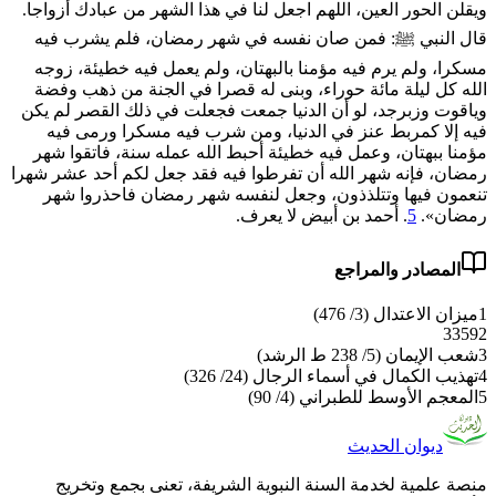
ويقلن الحور العين، اللهم اجعل لنا في هذا الشهر من عبادك أزواجا.
قال النبي ﷺ: فمن صان نفسه في شهر رمضان، فلم يشرب فيه
مسكرا، ولم يرم فيه مؤمنا بالبهتان، ولم يعمل فيه خطيئة، زوجه
الله كل ليلة مائة حوراء، وبنى له قصرا في الجنة من ذهب وفضة
وياقوت وزبرجد، لو أن الدنيا جمعت فجعلت في ذلك القصر لم يكن
فيه إلا كمربط عنز في الدنيا، ومن شرب فيه مسكرا ورمى فيه
مؤمنا ببهتان، وعمل فيه خطيئة أحبط الله عمله سنة، ‌فاتقوا ‌شهر
‌رمضان، فإنه شهر الله أن تفرطوا فيه فقد جعل لكم أحد عشر شهرا
تنعمون فيها وتتلذذون، وجعل لنفسه شهر رمضان فاحذروا شهر
رمضان».
5
. أحمد بن أبيض لا يعرف.
المصادر والمراجع
1
ميزان الاعتدال (3/ 476)
3359
2
3
شعب الإيمان (5/ 238 ط الرشد)
4
تهذيب الكمال في أسماء الرجال (24/ 326)
5
المعجم الأوسط للطبراني (4/ 90)
ديوان الحديث
منصة علمية لخدمة السنة النبوية الشريفة، تعنى بجمع وتخريج