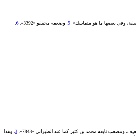
يفة، وفي بعضها ما هو متماسك».
5
. وضعفه محققو «3392».
6
.
صعب تابعه محمد بن كثير كما عند الطبراني «7843».
3
. وهذا