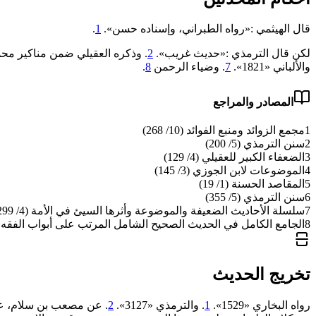
قال الهيثمي :«رواه الطبراني، وإسناده حسن».
1
.
لكن قال الترمذي :«حديث غريب».
2
. وذكره العقيلي ضمن مناكير محم
والألباني «‌‌1821».
7
. وضياء الرحمن
8
.
المصادر والمراجع
1
مجمع الزوائد ومنبع الفوائد (10/ 268)
2
سنن الترمذي (5/ 200)
3
الضعفاء الكبير للعقيلي (4/ 129)
4
الموضوعات لابن الجوزي (3/ 145)
5
المقاصد الحسنة (1/ 19)
6
سنن الترمذي (5/ 355)
7
سلسلة الأحاديث الضعيفة والموضوعة وأثرها السيئ في الأمة (4/ 299)
8
الجامع الكامل في الحديث الصحيح الشامل المرتب على أبواب الفقه (1/ 378
تخريج الحديث
رواه البخاري «1529».
1
. والترمذي «3127».
2
. عن مصعب بن سلام، عن 