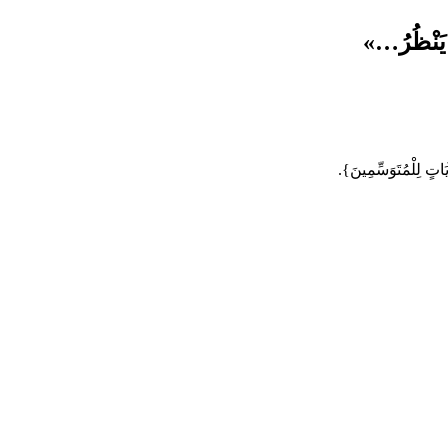
َآيَاتٍ لِلْمُتَوَسِّمِينَ}.