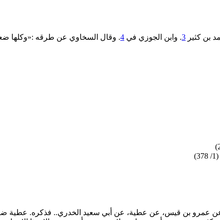
د بن كثير
3
. وابن الجوزي في
4
. وقال السخاوي عن طرقه :«وكلها ضع
)
عمرو بن قيس، عن عطية، عن أبي سعيد الخدري.. فذكره. عطية ضعيف. وم