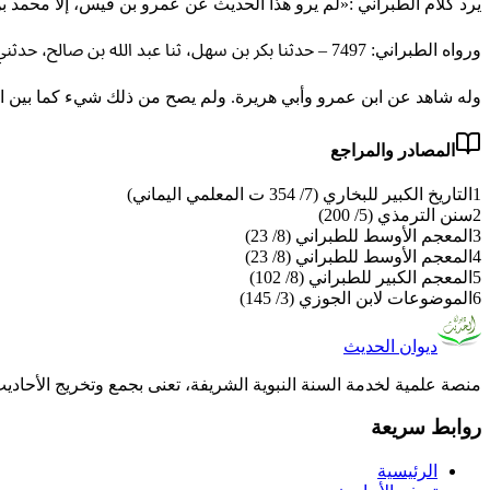
يرد كلام الطبراني :«لم يرو هذا الحديث عن عمرو بن قيس، إلا محمد بن 
ورواه الطبراني: 7497 – حدثنا بكر بن سهل، ثنا عبد الله بن صالح، حدثني معاوية بن صالح، عن راشد بن سعد، عن أبي أمامة، عن النبي ﷺ..».
وله شاهد عن ابن عمرو وأبي هريرة. ولم يصح من ذلك شيء كما بين ا
المصادر والمراجع
1
التاريخ الكبير للبخاري (7/ 354 ت المعلمي اليماني)
2
سنن الترمذي (5/ 200)
3
المعجم الأوسط للطبراني (8/ 23)
4
المعجم الأوسط للطبراني (8/ 23)
5
المعجم الكبير للطبراني (8/ 102)
6
الموضوعات لابن الجوزي (3/ 145)
ديوان الحديث
منصة علمية لخدمة السنة النبوية الشريفة، تعنى بجمع وتخريج الأحادي
روابط سريعة
الرئيسية