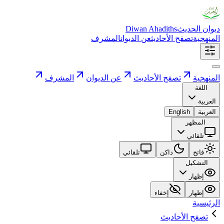
ديوان الحديث
Diwan Ahadiths
المنهجية
تصفح الأحاديث
عن الديوان
المشرف
المنهجية
تصفح الأحاديث
عن الديوان
المشرف
اللغة
العربية
العربية
English
المظهر
تلقائي
فاتح
داكن
تلقائي
التشكيل
إظهار
إظهار
إخفاء
الرئيسية
تصفح الأحاديث