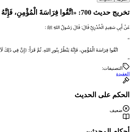
تخريج حديث 700: «‌اتَّقُوا ‌فِرَاسَةَ ‌الْمُؤْمِنِ، فَإِنَّهُ يَنْظُرُ…»
عَنْ أَبِي سَعِيدٍ الْخُدْرِيِّ قَالَ: قَالَ رَسُولُ اللهِ ﷺ :
“
‌اتَّقُوا ‌فِرَاسَةَ ‌الْمُؤْمِنِ، فَإِنَّهُ يَنْظُرُ بِنُورِ اللهِ. ثُمَّ قَرَأَ: {إِنَّ فِي ذَلِكَ ل
”
التصنيفات:
العقيدة
الحكم على الحديث
ضعيف
أحكام المحدثين