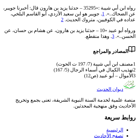
رواه ابن أبي شيبة :«35295 – حدثنا يزيد بن هارون قال: أخبرنا جويبر،
عن الضحاك..».
1
. جويبر ‌هو ابن ‌سعيد ‌الأزدي، أبو القاسم البلخي،
عداده في الكوفيين، متروك الحديث.
2
ورواه أبو عبيد «10 – حدثنا يزيد بن هارون، عن هشام بن حسان، عن
الحسن..».
3
. وهذا منقطع.
المصادر والمراجع
1
مصنف ابن أبي شيبة (7/ 197 ت الحوت)
2
تهذيب الكمال في أسماء الرجال (5/ 167)
3
الأموال – أبو عبيد (ص12)
ديوان الحديث
منصة علمية لخدمة السنة النبوية الشريفة، تعنى بجمع وتخريج
الأحاديث وفق منهجية المحدثين.
روابط سريعة
الرئيسية
تصفح الأحاديث