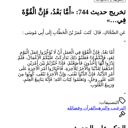
تخريج حديث 744: «أَمَّا بَعْدُ، فَإِنَّ ‌الْقُوَّةَ
‌فِي…»
عَنِ الضَّحَّاكِ، قَالَ: كَتَبَ عُمَرُ بْنُ الْخَطَّابِ إِلَى أَبِي مُوسَى :
“
أَمَّا بَعْدُ، فَإِنَّ ‌الْقُوَّةَ ‌فِي ‌الْعَمَلِ أَنْ لَا تُؤَخِّرُوا عَمَلَ الْيَوْمِ
لِغَدٍ، فَإِنَّكُمْ إِذَا فَعَلْتُمْ ذَلِكَ تَدَارَكَتْ عَلَيْكُمُ الْأَعْمَالُ، فَلَمْ
تَدْرُوا أَيَّهَا تَأْخُذُونَ فَأَضَعْتُمْ، فَإِذَا خُيِّرْتُمْ بَيْنَ أَمْرَيْنِ
أَحَدُهُمَا لِلدُّنْيَا وَالْآخَرُ لِلْآخِرَةِ، فَاخْتَارُوا أَمْرَ الْآخِرَةِ عَلَى
أَمْرِ الدُّنْيَا، فَإِنَّ الدُّنْيَا تَفْنَى، وَإِنَّ الْآخِرَةَ تَبْقَى، كُونُوا مِنَ
اللهِ عَلَى وَجَلٍ، وَتَعَلَّمُوا كِتَابَ اللهِ؛ فَإِنَّهُ يَنَابِيعُ الْعِلْمِ،
وَرَبِيعُ الْقُلُوبِ.
”
التصنيفات:
الترغيب والترهيب
القرآن وفضائله