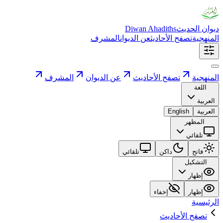
ديوان الحديث
Diwan Ahadiths
المنهجية
تصفح الأحاديث
عن الديوان
المشرف
المنهجية
تصفح الأحاديث
عن الديوان
المشرف
اللغة
العربية
العربية
English
المظهر
تلقائي
فاتح
داكن
تلقائي
التشكيل
إظهار
إظهار
إخفاء
الرئيسية
تصفح الأحاديث