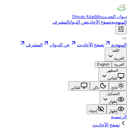
ديوان الحديث
Diwan Ahadiths
المنهجية
تصفح الأحاديث
عن الديوان
المشرف
المنهجية
تصفح الأحاديث
عن الديوان
المشرف
اللغة
العربية
العربية
English
المظهر
تلقائي
فاتح
داكن
تلقائي
التشكيل
إظهار
إظهار
إخفاء
الرئيسية
تصفح الأحاديث