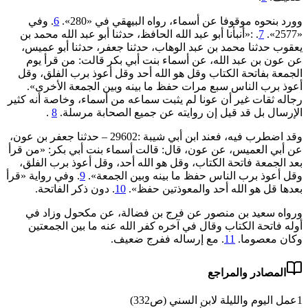
وورد بنحوه موقوفا عن أسماء، رواه البيهقي في «280».
6
. وفي
«2577».
7
. :«أنبأنا أبو عبد الله الحافظ، حدثنا أبو عبد الله محمد بن
يعقوب حدثنا محمد بن عبد الوهاب، حدثنا جعفر، حدثنا أبو عميس،
عن عون بن عبد الله، عن أسماء بنت أبي بكر قالت: من قرأ يوم
‌الجمعة ‌بفاتحة الكتاب وقل هو الله أحد وقل أعوذ برب الفلق، وقل
أعوذ برب الناس سبع مرات حفظ ما بينه وبين الجمعة الأخرى».
رجاله ثقات غير أن عونا لم يثبت سماعه من أسماء، وخاصة أنه كثير
الإرسال بل قد قيل إن ‌روايته ‌عن ‌جميع ‌الصحابة ‌مرسلة.
8
.
وقد اضطرب فيه، فعند ابن أبي شيبة :29602 – حدثنا جعفر بن عون،
عن أبي العميس، عن عون، قال: قالت أسماء بنت أبي بكر: «من ‌قرأ
‌بعد ‌الجمعة ‌فاتحة الكتاب، وقل هو الله أحد، وقل أعوذ برب الفلق،
وقل أعوذ برب الناس حفظ ما بينه وبين الجمعة».
9
. وفي رواية «قرأ
بعدها قل هو الله أحد والمعوذتين حفظ».
10
. دون ذكر الفاتحة.
ورواه سعيد بن منصور عن فرج بن فضالة، عن مكحول وزاد في
أوله فاتحة الكتاب وقال في آخره كفر الله عنه ما بين الجمعتين
وكان معصوما.
11
. مع إرساله ففرج ضعيف.
المصادر والمراجع
1
عمل اليوم والليلة لابن السني (ص332)