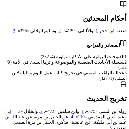
أحكام المحدثين
ضعفه ابن حجر
1
. والألباني «‌‌4129».
2
. وسليم الهلالي «376».
3
.
المصادر والمراجع
1
الفتوحات الربانية على الأذكار النواوية (4/ 232)
2
سلسلة الأحاديث الضعيفة والموضوعة وأثرها السيئ في الأمة (9/
132)
3
عجالة الراغب المتمني في تخريج كتاب عمل اليوم والليلة لابن
السني (1/ 427)
تخريج الحديث
رواه ابن السني «375».
1
. وابن شاهين «472».
2
. والخلال «13».
3
.
وعبد الغني المقدسي «110».
4
. عن الخليل بن مرة، عن عبد الله بن
عبيد بن أبي مليكة، عن عائشة.. فذكره. الخليل ‌بن ‌مرة ‌الضبعي
ضعيف.
5
.