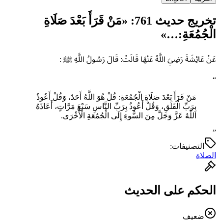
تخريج حديث 761: «مَنْ قَرَأَ بَعْدَ صَلَاةِ
الْجُمُعَةِ:…»
عَنْ عَائِشَةَ رَضِيَ اللَّهُ عَنْهَا قَالَتْ: قَالَ رَسُولُ اللَّهِ ﷺ :
“
مَنْ قَرَأَ بَعْدَ صَلَاةِ الْجُمُعَةِ: قُلْ هُوَ اللَّهُ أَحَدٌ، وَقُلْ أَعُوذُ
بِرَبِّ الْفَلَقِ، وَقُلْ أَعُوذُ بِرَبِّ النَّاسِ سَبْعَ مَرَّاتٍ، أَعَاذَهُ
اللَّهُ عَزَّ وَجَلَّ مِنَ ‌السُّوءِ ‌إِلَى ‌الْجُمُعَةِ الْأُخْرَى.
”
التصنيفات:
الصلاة
الحكم على الحديث
ضعيف