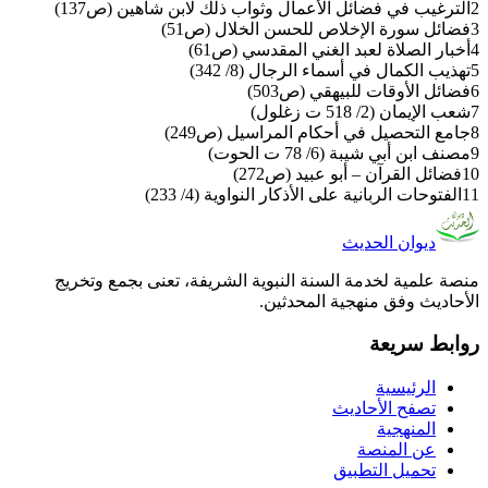
2
الترغيب في فضائل الأعمال وثواب ذلك لابن شاهين (ص137)
3
فضائل سورة الإخلاص للحسن الخلال (ص51)
4
أخبار الصلاة لعبد الغني المقدسي (ص61)
5
تهذيب الكمال في أسماء الرجال (8/ 342)
6
فضائل الأوقات للبيهقي (ص503)
7
شعب الإيمان (2/ 518 ت زغلول)
8
جامع التحصيل في أحكام المراسيل (ص249)
9
مصنف ابن أبي شيبة (6/ 78 ت الحوت)
10
فضائل القرآن – أبو عبيد (ص272)
11
الفتوحات الربانية على الأذكار النواوية (4/ 233)
ديوان الحديث
منصة علمية لخدمة السنة النبوية الشريفة، تعنى بجمع وتخريج
الأحاديث وفق منهجية المحدثين.
روابط سريعة
الرئيسية
تصفح الأحاديث
المنهجية
عن المنصة
تحميل التطبيق