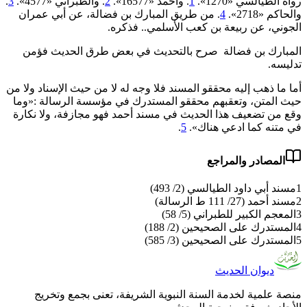
رواه الطيالسي «1270».
1
. وأحمد «16577».
2
. والطبراني «4577».
3
.
والحاكم «2718».
4
. من طريق المبارك بن فضالة، عن أبي عمران
الجوني، عن ربيعة بن كعب الأسلمي.. فذكره.
المبارك بن فضالة صرح بالتحديث في بعض طرق الحديث فؤمن
تدليسه.
أما ما ذهب إليه محققو المسند فلا وجه له لا من حيث الإسناد ولا من
حيث المتن، وتعقبهم محققو المستدرك في مؤسسة الرسالة :«وما
وقع من تضعيف هذا الحديث في مسند أحمد فهو مجازفة، ولا نكارة
في متنه كما ادعي هناك».
5
.
المصادر والمراجع
1
مسند أبي داود الطيالسي (2/ 493)
2
مسند أحمد (27/ 111 ط الرسالة)
3
المعجم الكبير للطبراني (5/ 58)
4
المستدرك على الصحيحين (2/ 188)
5
المستدرك على الصحيحين (3/ 585)
ديوان الحديث
منصة علمية لخدمة السنة النبوية الشريفة، تعنى بجمع وتخريج