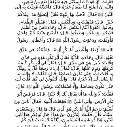
فَقَالَتْ: هَا هُوَ ذَاكَ الْمِكْتَلُ فِيهِ سَبْعَةُ آصُعٍ مِنْ شَعِيرٍ،
وَاللَّهِ إِنْ أَصْبَحَ لَنَا طَعَامٌ غَيْرُهُ قَالَ: فَأَخَذْتُهُ فَجِئْتُ بِهِ إِلَى
النَّبِيِّ ﷺ فَقَالَ: اذْهَبْ بِهَا إِلَيْهِمْ فَقُلْ: لِيُصْلِحْ هَذَا عِنْدَكُمْ
خُبْزًا. قَالَ: فَذَهَبْتُ بِهِ وَبِالْكَبْشِ، فَقَالَ: فَقَبِلُوا الطَّعَامَ،
وَقَالُوا: اكْفُونَا أَنْتُمُ الْكَبْشَ، قَالَ: وَجَاءَ نَاسٌ مِنْ أَسْلَمَ
فَذَبَحُوا، وَسَلَخُوا وَطَبَخُوا، قَالَ: فَأَصْبَحَ عِنْدَنَا خُبْزٌ وَلَحْمٌ،
فَأَوْلَمْتُ، وَدَعَوْتُ رَسُولَ اللَّهِ ﷺ قَالَ: وَأَعْطَانِي رَسُولُ
اللَّهِ ﷺ أَرْضًا، وَأَعْطَى أَبَا بَكْرٍ أَرْضًا، فَاخْتَلَفْنَا فِي عَذْقِ
نَخْلَةٍ، قَالَ: وَجَاءَتِ الدُّنْيَا فَقَالَ أَبُو بَكْرٍ: هَذِهِ فِي حَدِّي
وَقُلْتُ: لَا بَلْ هِيَ فِي حَدِّي. قَالَ: فَقَالَ لِي أَبُو بَكْرٍ كَلِمَةً
كَرِهْتُهَا وَنَدِمَ عَلَيْهَا، قَالَ: فَقَالَ لِي: يَا رَبِيعَةُ قُلْ لِي مِثْلَ
مَا قُلْتُ لَكَ، حَتَّى تَكُونَ قِصَاصًا، قَالَ: فَقُلْتُ: لَا وَاللَّهِ مَا
أَنَا بِقَائِلٍ لَكَ إِلَّا خَيْرًا، قَالَ: وَاللَّهِ لَتَقُولَنَّ لِي كَمَا قُلْتَ لَكَ،
حَتَّى تَكُونَ قِصَاصًا، وَإِلَّا اسْتَعْدَيْتُ بِرَسُولِ اللَّهِ ﷺ. قَالَ:
فَقُلْتُ: لَا وَاللَّهِ مَا أَنَا بِقَائِلٍ لَكَ إِلَّا خَيْرًا، قَالَ: فَرَفَضَ أَبُو
بَكْرٍ الْأَرْضَ، وَأَتَى النَّبِيَّ ﷺ فَجَعَلْتُ أَتْلُوهُ، فَقَالَ أُنَاسٌ مِنْ
أَسْلَمَ: يَرْحَمُ اللَّهُ أَبَا بَكْرٍ هُوَ الَّذِي قَالَ مَا قَالَ، وَيَسْتَعْدِي
عَلَيْكَ، قَالَ: فَقُلْتُ: أَتَدْرُونَ مَنْ هَذَا؟ هَذَا أَبُو بَكْرٍ هَذَا ثَانِي
اثْنَيْنِ، هَذَا ذُو شَيْبَةِ الْمُسْلِمِينَ، إِيَّاكُمْ لَا يَلْتَفِتْ فَيَرَاكُمْ