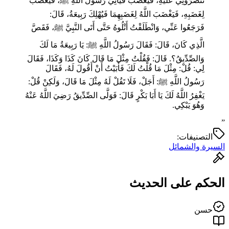
تَنْصُرُونِي عَلَيْهِ، فَيَغْضَبَ فَيَأْتِيَ رَسُولَ اللَّهِ ﷺ، فَيَغْضَبَ
لِغَضَبِهِ، فَيَغْضَبَ اللَّهُ لِغَضَبِهِمَا فَيُهْلِكَ رَبِيعَةُ، قَالَ:
فَرَجَعُوا عَنِّي، وَانْطَلَقْتُ أَتْلُوهُ حَتَّى أَتَى النَّبِيَّ ﷺ، فَقَصَّ
الَّذِي كَانَ، قَالَ: فَقَالَ رَسُولُ اللَّهِ ﷺ: يَا رَبِيعَةُ مَا لَكَ
وَالصِّدِّيقُ؟. قَالَ: فَقُلْتُ مِثْلَ مَا قَالَ كَانَ كَذَا وَكَذَا، فَقَالَ
لِي: قُلْ: مِثْلَ مَا قُلْتُ لَكَ فَأَبَيْتُ أَنْ أَقُولَ لَهُ، فَقَالَ
رَسُولُ اللَّهِ ﷺ: أَجَلْ، فَلَا تَقُلْ لَهُ مِثْلَ مَا قَالَ، وَلَكِنْ قُلْ:
يَغْفِرُ اللَّهُ لَكَ يَا أَبَا بَكْرٍ قَالَ: فَوَلَّى الصِّدِّيقُ رَضِيَ اللَّهُ عَنْهُ
وَهُوَ يَبْكِي.
”
التصنيفات:
السيرة والشمائل
الحكم على الحديث
حسن