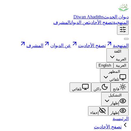
ديوان الحديث
Diwan Ahadiths
المنهجية
تصفح الأحاديث
عن الديوان
المشرف
المنهجية
تصفح الأحاديث
عن الديوان
المشرف
اللغة
العربية
العربية
English
المظهر
تلقائي
فاتح
داكن
تلقائي
التشكيل
إظهار
إظهار
إخفاء
الرئيسية
تصفح الأحاديث