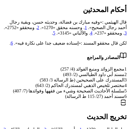
أحكام المحدثين
قال الهيثمي :«وفيه مبارك بن فضالة، وحديثه حسن، وبقية رجال
أحمد رجال الصحيح».
1
. وحسنه محقق «1270».
2
. ومحققو «2752».
3
. ومحققو «237».
4
. والألباني «‌‌3145».
5
.
لكن قال محققو المسند :«إسناده ضعيف جدا على نكارة فيه».
6
.
المصادر والمراجع
1
مجمع الزوائد ومنبع الفوائد (4/ 257)
2
مسند أبي داود الطيالسي (2/ 493)
3
المستدرك على الصحيحين (ط الرسالة 3/ 583)
4
مختصر تلخيص الذهبي لمستدرك الحاكم (2/ 643)
5
سلسلة الأحاديث الصحيحة وشيء من فقهها وفوائدها (7/ 407)
6
مسند أحمد (27/ 115 ط الرسالة)
تخريج الحديث