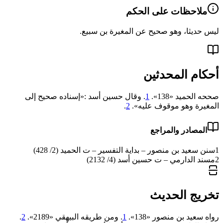
ملاحظات على الحكم
ليس حديثا، وهو صحيح عن المغيرة بن سبيع.
أحكام المحدثين
صححه الحميد «138».
1
. وقال حسين أسد :«إسناده صحيح إلى
المغيرة وهو موقوف عليه».
2
.
المصادر والمراجع
1
سنن سعيد بن منصور – بداية التفسير – ت الحميد (2/ 428)
2
مسند الدارمي – ت حسين أسد (4/ 2132)
تخريج الحديث
رواه سعيد بن منصور «138».
1
. ومن طريقه البيهقي «2189».
2
.