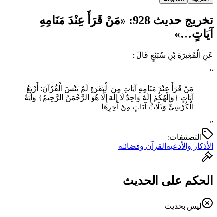
تخريج حديث 928: «مَنْ قَرَأَ عِنْدَ مَنَامِهِ
آيَاتٍ…»
عَنِ الْمُغِيرَةِ بْنِ سُبَيْعٍ قَالَ :
“
مَنْ قَرَأَ عِنْدَ مَنَامِهِ آيَاتٍ مِنَ الْبَقَرَةِ ‌لَمْ ‌يَنْسَ ‌الْقُرْآنَ: أَرْبَعُ
آيَاتٍ {وَإِلَهُكُمْ إِلَهٌ وَاحِدٌ لَا إِلَهَ إِلَّا هُوَ الرَّحْمَنُ الرَّحِيمُ} وَآيَةُ
الْكُرْسِيِّ وَثَلَاثُ آيَاتٍ مِنْ آخِرِهَا.
”
التصنيفات:
الأذكار والأدعية
القرآن وفضائله
الحكم على الحديث
ليس بحديث