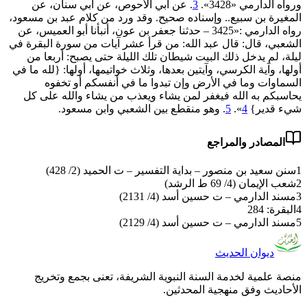
ورواه الدارمي «3428».
3
. عن أبي الأحوص، عن أبي سنان، عن
المغيرة بن سبيع.. وإسناده صحيح. وقد ورد من كلام عبد بن مسعود،
رواه الدارمي :«3425 – حدثنا جعفر بن عون، أنبأنا أبو العميس، عن
الشعبي، قال: قال عبد الله: من قرأ عشر آيات من سورة البقرة في
ليلة، لم يدخل ذلك البيت شيطان تلك الليلة حتى يصبح: ‌أربعا ‌من
‌أولها، وآية الكرسي، وآيتين بعدها، وثلاث خواتيمها، أولها: {لله ما في
السماوات وما في الأرض وإن تبدوا ما في أنفسكم أو تخفوه
يحاسبكم به الله فيغفر لمن يشاء ويعذب من يشاء والله على كل
شيء قدير}
4
».
5
. وهو منقطع بين الشعبي وابن مسعود.
المصادر والمراجع
1
سنن سعيد بن منصور – بداية التفسير – ت الحميد (2/ 428)
2
شعب الإيمان (4/ 69 ط الرشد)
3
مسند الدارمي – ت حسين أسد (4/ 2131)
4
البقرة: 284
5
مسند الدارمي – ت حسين أسد (4/ 2129)
ديوان الحديث
منصة علمية لخدمة السنة النبوية الشريفة، تعنى بجمع وتخريج
الأحاديث وفق منهجية المحدثين.