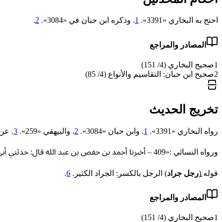
احتج به البخاري «3391».
1
. وذكره ابن حبان في «3084».
2
.
المصادر والمراجع
1
صحيح البخاري (4/ 151)
2
صحيح ابن حبان: التقاسيم والأنواع (4/ 85)
تخريج الحديث
رواه البخاري «3391».
1
. وابن حبان «3084».
2
. والبيهقي «259».
3
. عن
ورواه النسائي :«409 – أخبرنا أحمد بن حفص بن عبد الله قال: حدثني أبي قال: حدثني إبراهيم، عن موسى بن عقبة، عن صفوان بن سليم، عن عطاء بن يسار، عن أبي هريرة قال: قال رسول الله ﷺ..».
قوله (
ِرجل جراد
) الرجل بالكسر: ‌الجراد ‌الكثير.
6
.
المصادر والمراجع
1
صحيح البخاري (4/ 151)