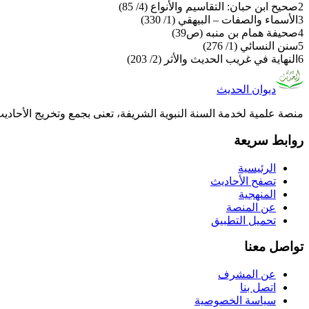
2
صحيح ابن حبان: التقاسيم والأنواع (4/ 85)
3
الأسماء والصفات – البيهقي (1/ 330)
4
صحيفة همام بن منبه (ص39)
5
سنن النسائي (1/ 276)
6
النهاية في غريب الحديث والأثر (2/ 203)
ديوان الحديث
منصة علمية لخدمة السنة النبوية الشريفة، تعنى بجمع وتخريج الأحادي
روابط سريعة
الرئيسية
تصفح الأحاديث
المنهجية
عن المنصة
تحميل التطبيق
تواصل معنا
عن المشرف
اتصل بنا
سياسة الخصوصية