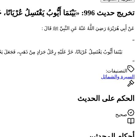
تخريج حديث 996: «بَيْنَمَا أَيُّوبُ ‌يَغْتَسِلُ ‌عُرْيَانًا، خَرَّ…»
عَنْ أَبِي هُرَيْرَةَ رَضِيَ اللَّهُ عَنْهُ عَنِ النَّبِيِّ ﷺ قَالَ :
“
بَيْنَمَا أَيُّوبُ ‌يَغْتَسِلُ ‌عُرْيَانًا، خَرَّ عَلَيْهِ رِجْلُ جَرَادٍ مِنْ ذَهَبٍ، فَجَعَلَ ي
”
التصنيفات:
السيرة والشمائل
الحكم على الحديث
صحيح
أحكام المحدثين