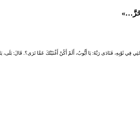
َحْثِي فِي ثَوْبِهِ، فَنَادَى رَبَّهُ: يَا أَيُّوبُ، أَلَمْ أَكُنْ أَغْنَيْتُكَ عَمَّا تَرَى؟. قَالَ: بَلَى، 