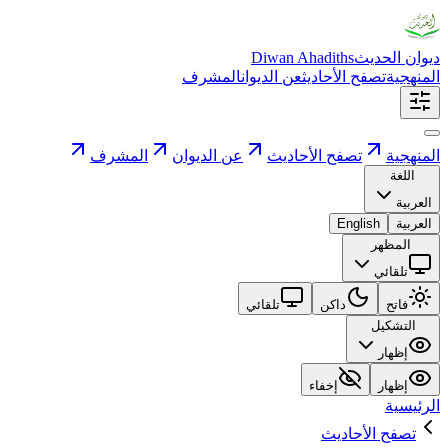
ديوان الحديث
Diwan Ahadiths
المنهجية
تصفح الأحاديث
عن الديوان
المشرف
المنهجية
تصفح الأحاديث
عن الديوان
المشرف
اللغة
العربية
العربية
English
المظهر
تلقائي
فاتح
داكن
تلقائي
التشكيل
إظهار
إظهار
إخفاء
الرئيسية
تصفح الأحاديث