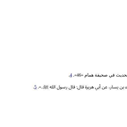
ديث في صحيفة همام «46».
4
.
.
5